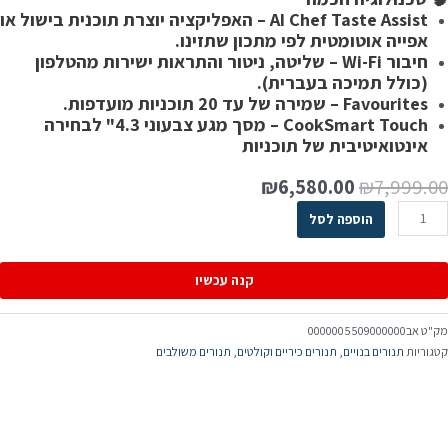
AI Chef Taste Assist – האפליקציה יוצרת תוכנית בישול או
אפייה אוטומטית לפי מתכון שתזינו.
חיבור Wi-Fi – שליטה, ניטור והתראות ישירות מהטלפון
(כולל תמיכה בעברית).
Favourites – שמירה של עד 20 תוכניות מועדפות.
CookSmart Touch – מסך מגע צבעוני 4.3" לבחירה
אינטואיטיבית של תוכניות
₪
6,580.00
₪
7,999.0
הוספה לסל
קנה עכשיו
ק"ט
אב0000005509000000
טגוריות
תנורים בנויים
,
תנורים כיריים וקולטים
,
תנורים משולבים