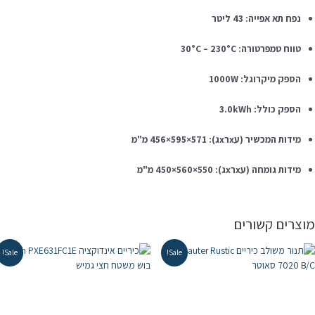
נפח תא אפייה: 43 ליטר
טווח טמפרטורה: ‎30°C – 230°C
הספק מיקרוגל: ‎1000W
הספק כולל: ‎3.0kWh
מידות המכשיר (עxרxג): ‎456×595×571 מ"מ
מידות גומחה (עxרxג): ‎450×560×550 מ"מ
וצרים קשורים
Sale!
Sale!