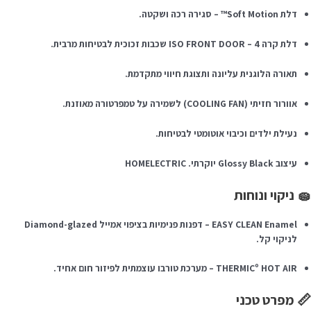
דלת Soft Motion™ – סגירה רכה ושקטה.
דלת קרה ISO FRONT DOOR – 4 שכבות זכוכית לבטיחות מרבית.
תאורה הלוגנית עליונה ותצוגת חיווי מתקדמת.
אוורור חזיתי (COOLING FAN) לשמירה על טמפרטורה מאוזנת.
נעילת ילדים וכיבוי אוטומטי לבטיחות.
עיצוב Glossy Black יוקרתי. HOMELECTRIC
 ניקוי ונוחות
EASY CLEAN Enamel – דפנות פנימיות בציפוי אמייל Diamond-glazed
לניקוי קל.
THERMICº HOT AIR – מערכת טורבו עוצמתית לפיזור חום אחיד.
 מפרט טכני