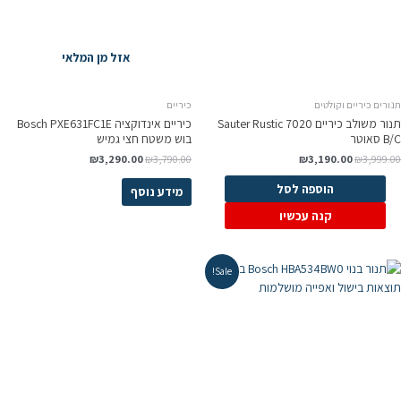
אזל מן המלאי
ורים כיריים וקולטים
כיריים
תנור משולב כיריים Sauter Rustic 7020
כיריים אינדוקציה Bosch PXE631FC1E
 סאוטר
בוש משטח חצי גמיש
₪
3,290.00
₪
3,790.00
₪
3,190.00
₪
3,999.0
הוספה לסל
מידע נוסף
קנה עכשיו
Sale!