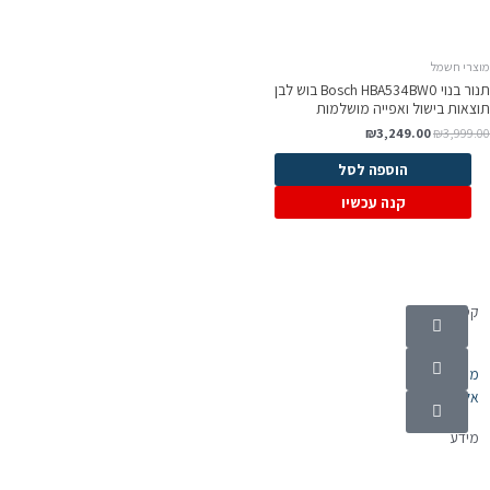
וצרי חשמל
תנור בנוי Bosch HBA534BW0 בוש לבן
וצאות בישול ואפייה מושלמות
₪
3,249.00
₪
3,999.0
הוספה לסל
קנה עכשיו
קטגוריות
מוצרי חשמל
אלקטרוניקה
מידע