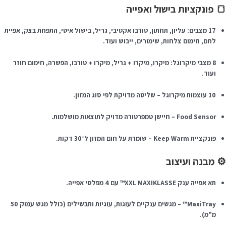
 פונקציות בישול ואפייה
17 מצבים: עליון, תחתון, טורבו אקטיבי, גריל, בישול איטי, התפחת בצק, אפיית
לחם, חימום צלחות, שימורים, ייבוש ועוד.
8 מצבי מיקרוגל: מיקרו, מיקרו + גריל, מיקרו + טורבו, הפשרה, חימום חוזר
ועוד.
10 עוצמות מיקרוגל – שליטה מדויקת לפי סוג המזון.
Food Sensor – חיישן טמפרטורה מדויק לתוצאות מושלמות.
פונקציית Keep Warm – שומרת על חום המזון ל־30 דקות.
️ מבנה ועיצוב
תא אפייה ענק XXL MAXIKLASSE™ עם 4 מפלסי אפייה.
MaxiTray™ – מגשים ענקיים לעוגות, עוגיות ותבשילים (כולל מגש עמוק 50
מ"מ).