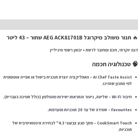
תיאו
תנור משולב מיקרוגל AEG ACK81701B שחור – 43 ליטר

דגם יוקרתי, חכם ומחובר לרשת • יבואן רשמי מיניליי
🧠 טכנולוגיה חכמ
AI Chef Taste Assist – האפליקציה יוצרת תוכנית בישול או אפייה אוטומטית
לפי מתכון שתזינו.
חיבור Wi-Fi – שליטה, ניטור והתראות ישירות מהטלפון (כולל תמיכה בעברית).
Favourites – שמירה של עד 20 תוכניות מועדפות.
CookSmart Touch – מסך מגע צבעוני 4.3" לבחירה אינטואיטיבית של
תוכניות.