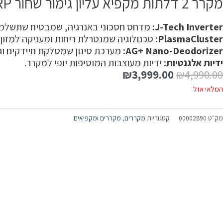
מקרר 2 דלתות מקפיא עליון גימור שחור SHARP דגם SJ-PV69G הוא בחירה מצוינת עבור משפחות גדולות
J-Tech Inverter:
מדחס חסכוני באנרגיה, שמבטיח שתשלמו
PlasmaCluster:
טכנולוגיה שמנטרלת ריחות ומעניקה למזון ט
AG+ Nano-Deodorizer:
מערכת סינון שמסלקת חיידקים וגו
ידיות אלגנטיות:
ידיות מעוצבות המוסיפות יופי למקרר.
₪
3,999.00
₪
4,990.00
המלאי אזל
מק"ט
00002890
קטגוריות
מקררים
,
מקררים ומקפיאים