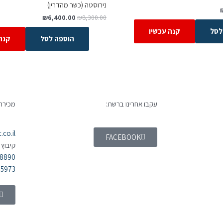
נירוסטה (כשר מהדרין)
₪
6,400.00
₪
8,300.00
לסל
קנה עכשיו
הוספה לסל
קנה
עקבו אחרינו ברשת:
מכירה 
co.il
FACEBOOK
קיבוץ 
98890
55973