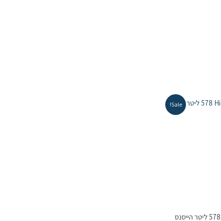
Sale!
מקרר ‏מקפיא תחתון Hisense RQ72SK ‏578 ‏ליטר הייסנס