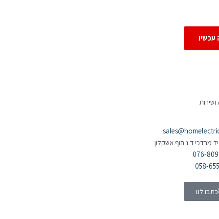
 עכשיו
ושירות
sales@homelectric.
יד מרדכי ד.נ חוף אשקלון
076-80
058-65
כתבו לנו