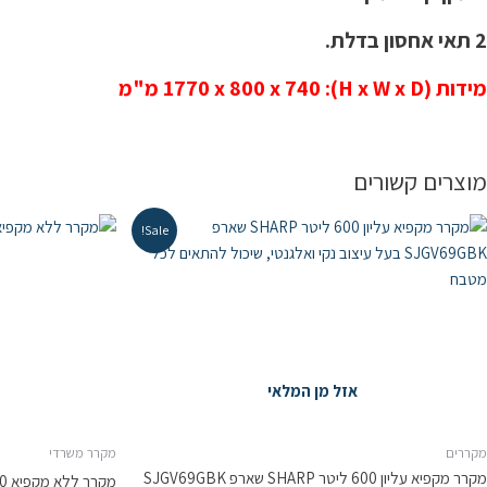
2 תאי אחסון בדלת.
מידות (H x W x D): 1770 x 800 x 740 מ"מ
מוצרים קשורים
Sale!
אזל מן המלאי
מקררים
מקרר משרדי
מקרר מקפיא עליון 600 ליטר SHARP שארפ SJGV69GBK
מקרר ‏ללא מקפיא Landers BCH40 ‏40 ‏ליטר