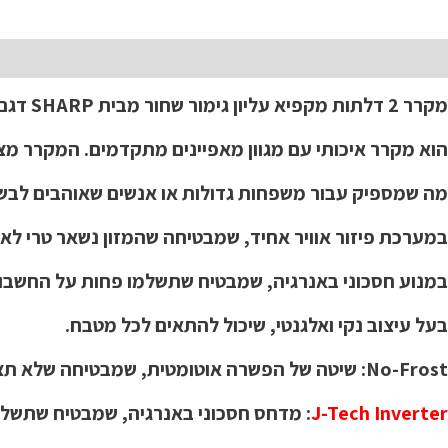
תיאור
מקרר 2 דלתות מקפיא עליון גימור שחור מבית SHARP דגם SJ-PV69G
הוא מקרר איכותי עם מגוון מאפיינים מתקדמים. המקרר מציע נפח א
מה שמספיק עבור משפחות גדולות או אנשים שאוהבים לבש
במערכת פיזור אוויר אחיד, שמבטיחה שהמזון נשאר טרי לאו
במנוע חסכוני באנרגיה, שמבטיח שתשלמו פחות על החשב
בעל עיצוב נקי ואלגנטי, שיכול להתאים לכל מטבח.
No-Frost: שיטה של הפשרה אוטומטית, שמבטיחה שלא תצטרכו להפשיר את המקרר בעצמכם.
J-Tech Inverter
: מדחס חסכוני באנרגיה, שמבטיח שתשלמ