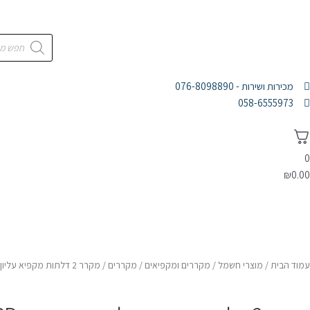
מכירות ושירות - 076-8098890
058-6555973
0
₪
0.00
דף הבית
מוצרי חשמל
אלקטרוניקה
אודות
עמוד הבית
/
מוצרי חשמל
/
מקררים ומקפיאים
/
מקררים
/ מקרר 2 דלתות מקפיא עליון גימור שחור SHARP דגם SJ-PV69G הוא בחירה מצוינת עבור משפחות גדולות