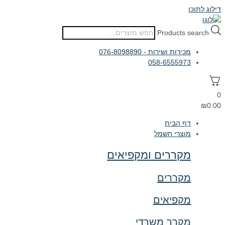
דילוג לתוכן
Products search
מכירות ושירות - 076-8098890
058-6555973
0
₪
0.00
דף הבית
מוצרי חשמל
מקררים ומקפיאים
מקררים
מקפיאים
מקרר משרדי