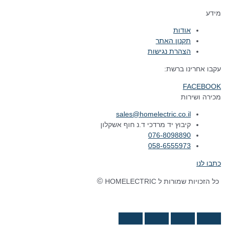
מידע
אודות
תקנון האתר
הצהרת נגישות
עקבו אחרינו ברשת:
FACEBOOK
מכירה ושירות
sales@homelectric.co.il
קיבוץ יד מרדכי ד.נ חוף אשקלון
076-8098890
058-6555973
כתבו לנו
©
כל הזכויות שמורות ל HOMELECTRIC
נבנה ע"י Ymdigi
tal בניית אתרים