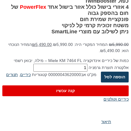
כפול TwinBooster
4 אזורי בישול כולל אזור בישול אחד
PowerFlex
של
חום בהספק גבוה
פונקציית שמירת חום
משטח זכוכית קרמי קל לניקוי
ניתן לשילוב עם מוצרי SmartLine
5,990.00
₪
המחיר המקורי היה: ₪5,990.00.
5,490.00
₪
המחיר הנוכחי
הוא: ₪5,490.00.
כמות של כיריים אינדוקציה Miele KM 7464 FL – מילה, יבואן רשמי
אלקטרה תוצרת גרמניה
מק"ט
אב00000043620000
קטגוריות
כיריים
,
תנורים
הוספה לסל
קנה עכשיו
כיריים וקולטים
תיאור