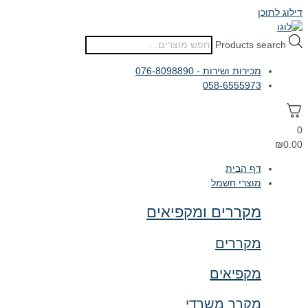
דילוג לתוכן
Products search
מכירות ושירות - 076-8098890
058-6555973
0
₪
0.00
דף הבית
מוצרי חשמל
מקררים ומקפיאים
מקררים
מקפיאים
מקרר משרדי