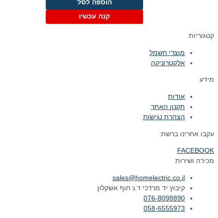
הוספה לסל
קנה עכשיו
קטגוריות
מוצרי חשמל
אלקטרוניקה
מידע
אודות
תקנון האתר
הצהרת נגישות
עקבו אחרינו ברשת:
FACEBOOK
מכירה ושירות
sales@homelectric.co.il
קיבוץ יד מרדכי ד.נ חוף אשקלון
076-8098890
058-6555973