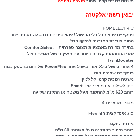
משטח זכוכית קרמי שחור
תוצרת גרמניה
יבואן רשמי אלקטרה
HOMELECTRIC
פונקציית זיהוי גודל כלי הבישול / זיהוי סירים חכם – להתאמת ייצור
החום וצריכת האנרגיה להיקף הכלי
בחירה מהירה באמצעות תצוגה ספרתית – ComfortSelect
זמני התחממות קצרים ביותר עם מאיץ בישול מגושר כפול
TwinBooster
4 אזורי בישול כולל אזור בישול אחד PowerFlex של חום בהספק גבוה
פונקציית שמירת חום
משטח זכוכית קרמי קל לניקוי
ניתן לשילוב עם מוצרי SmartLine
רוחב 620 מ"מ להתקנה מעל משטח או התקנה שקועה
מספר מבערים:4
סוג אינדוקציה:חצי Flex
מידות התקנה
רוחב חיתוך בהתקנה מעל משטח: 60 ס"מ