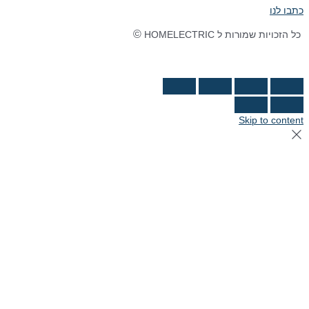
כתבו לנו
©
כל הזכויות שמורות ל HOMELECTRIC
נבנה ע"י Ymdigi
tal בניית אתרים
Skip to content