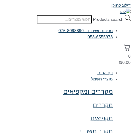
דילוג לתוכן
Products search
מכירות ושירות - 076-8098890
058-6555973
0
₪
0.00
דף הבית
מוצרי חשמל
מקררים ומקפיאים
מקררים
מקפיאים
מקרר משרדי