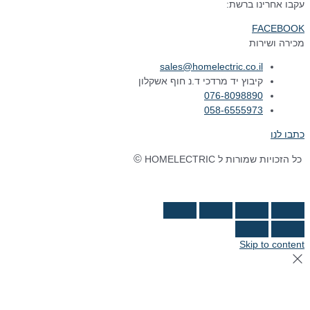
עקבו אחרינו ברשת:
FACEBOOK
מכירה ושירות
sales@homelectric.co.il
קיבוץ יד מרדכי ד.נ חוף אשקלון
076-8098890
058-6555973
כתבו לנו
©
כל הזכויות שמורות ל HOMELECTRIC
נבנה ע"י Ymdigi
tal בניית אתרים
Skip to content