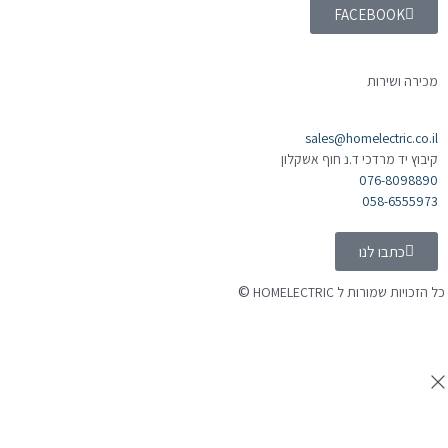
FACEBOOK
מכירה ושירות
sales@homelectric.co.il
קיבוץ יד מרדכי ד.נ חוף אשקלון
076-8098890
058-6555973
כתבו לנו
©
כל הזכויות שמורות ל HOMELECTRIC
נבנה ע"י Ymdigi
tal בניית אתרים