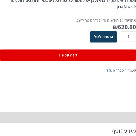
המקרר אינו מקרר בנוי ולכן יש לשמור על כמה כללים במידה ורוצים להכניסו
לנישה/ארון
אחריות 12 חודשים ע"י לנדרס טריידינג.
₪
620.00
הוספה לסל
קנה עכשיו
קטגוריה
מקרר משרדי
תיאור
מידע נוסף