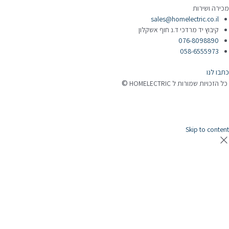
מכירה ושירות
sales@homelectric.co.il
קיבוץ יד מרדכי ד.נ חוף אשקלון
076-8098890
058-6555973
כתבו לנו
©
כל הזכויות שמורות ל HOMELECTRIC
נבנה ע"י Ymdigi
tal בניית אתרים
Skip to content