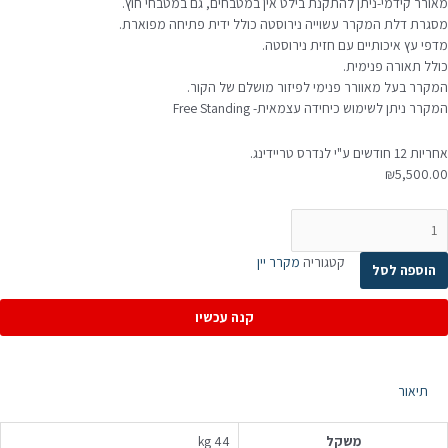
מאורר קידמי-ניתן להתקנת בילט אין במטבחים, גם במטבחי חוץ.
מסגרת דלת המקרר עשוייה נירוסטה כולל ידית פתיחה מפוארת.
מדפי עץ איכותיים עם חזית נירוסטה.
כולל תאורה פנימית.
המקרר בעל מאוורר פנימי לפיזור מושלם של הקור.
המקרר ניתן לשימוש כיחידה עצמאית- Free Standing
אחריות 12 חודשים ע"י לנדרס טריידינג.
₪
5,500.00
מות
ל
קרר
קטגוריה
מקרר יין
הוספה לסל
ין
נוי
קנה עכשיו
4
קבוקים
תיאור
משקל
44 kg