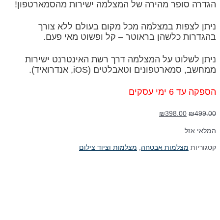
הגדרה סופר מהירה של המצלמה ישירות מהסמארטפון!
ניתן לצפות במצלמה מכל מקום בעולם ללא צורך
בהגדרות כלשהן בראוטר – קל ופשוט מאי פעם.
ניתן לשלוט על המצלמה דרך רשת האינטרנט ישירות
ממחשב, סמארטפונים וטאבלטים (iOS, אנדרואיד).
הספקה עד 6 ימי עסקים
המחיר
המחיר
₪
398.00
₪
499.00
המקורי
הנוכחי
המלאי אזל
היה:
הוא:
₪398.00.
₪499.00.
קטגוריות
מצלמות אבטחה
,
מצלמות וציוד צילום