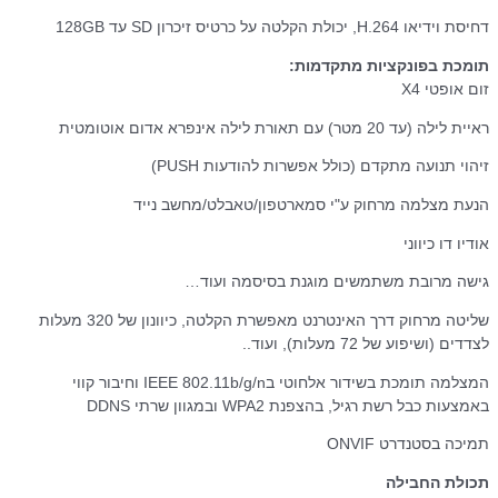
דחיסת וידיאו H.264, יכולת הקלטה על כרטיס זיכרון SD עד 128GB
תומכת בפונקציות מתקדמות:
זום אופטי X4
ראיית לילה (עד 20 מטר) עם תאורת לילה אינפרא אדום אוטומטית
זיהוי תנועה מתקדם (כולל אפשרות להודעות PUSH)
הנעת מצלמה מרחוק ע"י סמארטפון/טאבלט/מחשב נייד
אודיו דו כיווני
גישה מרובת משתמשים מוגנת בסיסמה ועוד…
שליטה מרחוק דרך האינטרנט מאפשרת הקלטה, כיוונון של 320 מעלות
לצדדים (ושיפוע של 72 מעלות), ועוד..
המצלמה תומכת בשידור אלחוטי בIEEE 802.11b/g/n וחיבור קווי
באמצעות כבל רשת רגיל, בהצפנת WPA2 ובמגוון שרתי DDNS
תמיכה בסטנדרט ONVIF
תכולת החבילה