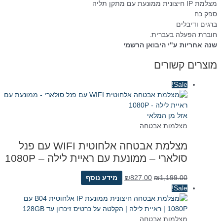
מצלמת IP חיצונית ממונעת עם מתקן תליה
ספק כח
ברגים ודיבלים
חוברת הפעלה בעברית.
שנה אחריות ע"י היבואן הרשמי
מוצרים קשורים
Sale!
אזל מן המלאי
מצלמות אבטחה
מצלמת אבטחה אלחוטית WIFI עם פנל
סולארי – ממונעת עם ראיית לילה – 1080P
המחיר
המחיר
1,199.00
₪
827.00
₪
מידע נוסף
המקורי
הנוכחי
Sale!
היה:
הוא:
₪827.00.
₪1,199.00.
מצלמות אבטחה