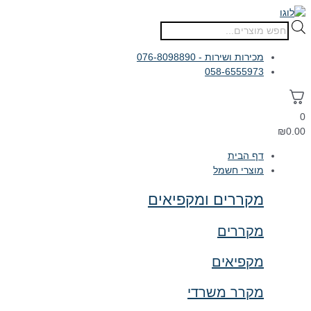
דילוג
לתוכן
Products
search
מכירות ושירות - 076-8098890
058-6555973
0
₪
0.00
דף הבית
מוצרי חשמל
מקררים ומקפיאים
מקררים
מקפיאים
מקרר משרדי