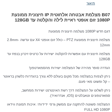
תיאור
B07 מצלמת אבטחה אלחוטית IP חיצונית ממונעת
1080P זום אופטי ראיית לילה והקלטה עד 128GB
דגם חדש 1080P מצלמה חיצונית ממונעת
מצלמה חיצונית ממונעת PTZ – כולל זום אופטי X4 עם עדשה 2.8mm-
12mm
מצלמה חיצונית עם אפשרות להקלטה ישירות על כרטיס זיכרון בנפח עד
128GB
הגדרה סופר מהירה של המצלמה ישירות מהסמארטפון!
ניתן לצפות במצלמה מכל מקום בעולם ללא צורך בהגדרות כלשהן בראוטר
– קל ופשוט מאי פעם.
ניתן לשלוט על המצלמה דרך רשת האינטרנט ישירות ממחשב,
סמארטפונים וטאבלטים (iOS, אנדרואיד).
המצלמה פשוטה להתקנה עם ממשק גרפי ידידותי. איכות תמונת ווידאו
FULL HD 1080P