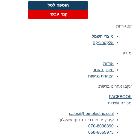
המקורי
הנוכחי
הוספה לסל
היה:
הוא:
₪229.00.
₪299.00.
קנה עכשיו
קטגוריות
מוצרי חשמל
אלקטרוניקה
מידע
אודות
תקנון האתר
הצהרת נגישות
עקבו אחרינו ברשת:
FACEBOOK
מכירה ושירות
sales@homelectric.co.il
קיבוץ יד מרדכי ד.נ חוף אשקלון
076-8098890
058-6555973