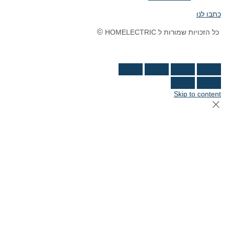
כתבו לנו
©
כל הזכויות שמורות ל HOMELECTRIC
נבנה ע"י Ymdigi
tal בניית אתרים
Skip to content