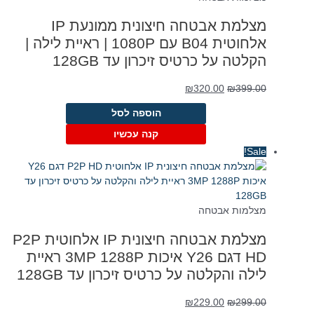
מצלמת אבטחה חיצונית ממונעת IP
אלחוטית B04 עם 1080P | ראיית לילה |
הקלטה על כרטיס זיכרון עד 128GB
המחיר
המחיר
₪
320.00
₪
399.00
המקורי
הנוכחי
הוספה לסל
היה:
הוא:
₪320.00.
₪399.00.
קנה עכשיו
Sale!
מצלמות אבטחה
מצלמת אבטחה חיצונית IP אלחוטית P2P
HD דגם Y26 איכות 3MP 1288P ראיית
לילה והקלטה על כרטיס זיכרון עד 128GB
המחיר
המחיר
₪
229.00
₪
299.00