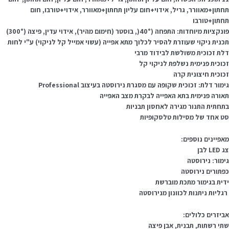
חתון+מאוורר, גריל, אידוי+חום עליון תחתון+מאוורר, אידוי+טורבו, חום
חתון+טורבו
קציות מיוחדות: התפחה (40°(, בוסטר (חימום מהיר), אידוי עדין, פיצה (300°)
כנית ניקוי שעוזרת להסיר לכלוך מתא אפייה (עשוי אמייל קל לניקוי) ע"י לחות
לת זכוכית משולשת לבידוד מרבי
כוכית פנימית נשלפת לניקוי קל
כוכית חיצונית קרה
מור דלת: זכוכית שקופה עם מסגרת נירוסטה בעיצוב Professional
אורה פנימית בתא האפייה לבקרת מצב האפייה
תחתית התנור מגירה לאחסון תבניות
ט אחד של מסילות טלסקופיות
אפיינים נוספים:
LED לבן
ימור: נירוסטה
פתורים נירוסטה
דית בגימור מתכת מוברשת
גליות ניתנות לכוונון מנירוסטה
ביזרים כלולים:
תי רשתות, תבנית, אבן פיצה