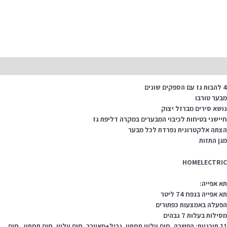
יאור
קים שונים
בער טורבו
ושא סירים מברזל יצוק
יישני בטיחות לכיבוי המבערים במקרה דליפת גז
צתה אלקטרונית נפרדת לכל מבער
גן התזות
HOMELECTRI
א אפייה:
 אפייה בנפח 74 ליטר
פעלה באמצעות כפתורים
ילות בעלות 7 גבהים
11 תוכניות: הפשרה, חום עליון תחתון, גריל+מאוורר, חום עליון, חום תחתון, חום