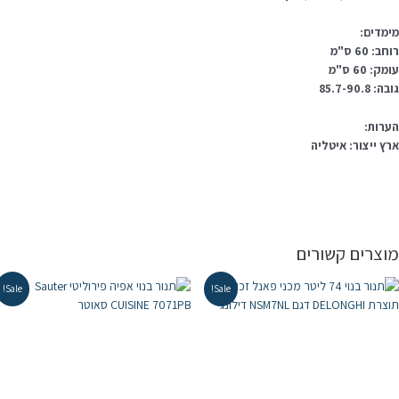
ימדים:
חב: 60 ס"מ
מק: 60 ס"מ
ה: 85.7-90.8
ערות:
רץ ייצור: איטליה
וצרים קשורים
Sale!
Sale!