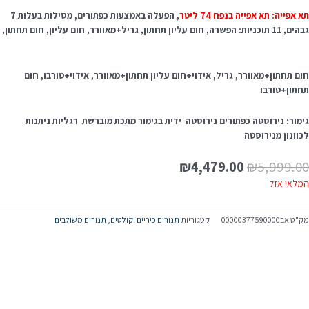
 אפייה: תא אפייה בנפח 74 ליטר
, הפעלה באמצעות כפתורים, מסילות בעלות 7
גבהים, 11 תוכניות: הפשרה, חום עליון תחתון, גריל+מאוורר, חום עליון, חום תחתון,
ום תחתון+מאוורר, גריל, אידוי+חום עליון תחתון+מאוורר, אידוי+טורבו, חום
חתון+טורבו
ימור: נירוסטה כפתורים נירוסטה ידית בגימור מתכת מוברשת רגליות ניתנות
כוונון מנירוסטה
₪
4,479.00
₪
5,999.0
מלאי אזל
ק"ט
אב00000377590000
קטגוריות
תנורים כיריים וקולטים
,
תנורים משולבים