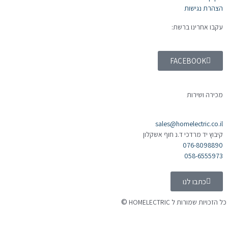
הצהרת נגישות
עקבו אחרינו ברשת:
FACEBOOK
מכירה ושירות
sales@homelectric.co.il
קיבוץ יד מרדכי ד.נ חוף אשקלון
076-8098890
058-6555973
כתבו לנו
©
 הזכויות שמורות ל HOMELECTRIC
נה ע"י Ymdigi
tal בניית אתרים