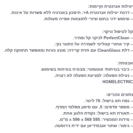
יעילות אנרגטית וקיימות:
– דרגת יעילות אנרגטית A+: חיסכון באנרגיה ללא פשרות על איכות.
– שימוש ידני בחום שיורי לתוצאות אפייה מעולות.
קל לטיפול וניקוי:
– PerfectClean לניקוי קל ומהיר.
– קיר אחורי קטליטי לשמירה על התנור נקי.
– דלת CleanGlass עם חזית קרירה: מונע כוויות ומאפשר תחזוקה קלה.
אבטחה:
– כיבוי בטיחותי אוטומטי: מבטיח בטיחות בשימוש.
– נעילת הפעלה: למניעת הפעלה לא רצויה.
HOMELECTRIC
נתונים טכניים:
– נפח תא בישול: 76 ליטר.
– מספר מדפים: 5, עם סימון מפלסי המדף.
– תאורת תא בישול: נקודת הלוגן אחת.
– מידות המכשיר: 595 x 596 x 568 מ"מ.
– גימור: שחור אובסידיאן עם ידית נירוסטה.