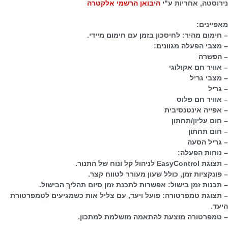
רמניה,
נירוסטה, אחריות ע"י
היבואן הרשמי אלקטרה
כנולוגיית
Active,
מאפיינים:
בואן
– חימום מהיר: לחיסכון בזמן עם חימום מיידי.
שמי
– מצבי הפעלה מגוונים:
לקטרה
– הפשרה
– אוויר חם אקולוגי
– מצבי גריל
– גריל
– אוויר חם פלוס
– אפייה אינטנסיבית
– חום עליון/תחתון
– חום תחתון
– גריל הסעה
– נוחות הפעלה:
– תצוגת EasyControl לניהול קל ונוח של התנור.
– פונקציות זמן, כולל שעון מעורר לטווח קצר.
– תכנות זמן בישול: אפשרות לתכנת זמן סיום תהליך הבישול.
– תצוגת טמפרטורה: פועל ויעד, עם צליל אות כשמגיעים לטמפרטורת
היעד.
– טמפרטורה מוצעת להתאמה מושלמת למתכון.