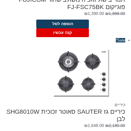
פוג'יקום FJ-FSC75BK
המחיר
המחיר
₪
1,390.00
₪
1,999.00
המקורי
הנוכחי
הוספה לסל
היה:
הוא:
₪1,390.00.
₪1,999.00.
קנה עכשיו
Sale!
כיריים
כיריים גז SAUTER סאוטר זכוכית SHG8010W
לבן
המחיר
המחיר
₪
1,648.00
₪
2,190.00