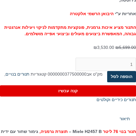
נירוסטה,
אחריות ע"י
היבואן הרשמי אלקטרה
התנור מציע איכות גרמנית, פונקציות מתקדמות לניקוי ויעילות אנרגטית
גבוהה, המאפשרת ביצועים מעולים וביצועי אפייה מושלמים.
המחיר
המחיר
₪
3,530.00
₪
5,699.00
המקורי
הנוכחי
היה:
הוא:
מות
₪3,530.00.
₪5,699.00.
ל
נור
מק"ט
אב0000000377500000
קטגוריות
תנורים בנויים
,
הוספה לסל
נוי
7
קנה עכשיו
יטר
Miel
תנורים כיריים וקולטים
H245
Activ
תיאור
וצרת
תנור בנוי 76 ליטר
Miele H2457 B –
תוצרת גרמניה,
גימור שחור עם ידית