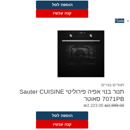
המקורי
הנוכחי
הוספה לסל
היה:
הוא:
₪1,648.00.
₪2,190.00.
קנה עכשיו
Sale!
תנורים בנויים
תנור בנוי אפיה פירוליטי Sauter CUISINE
7071PB סאוטר
המחיר
המחיר
₪
2,223.00
₪
2,999.00
המקורי
הנוכחי
הוספה לסל
היה:
הוא:
₪2,223.00.
₪2,999.00.
קנה עכשיו