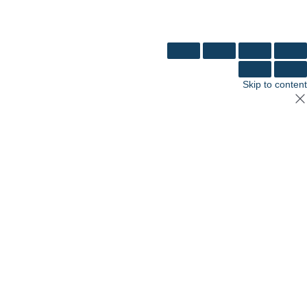
נבנה ע"י Ymdigi
tal בניית אתרים
Skip to content