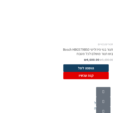
תנורים בנויים
תנור בנוי פירוליטי Bosch HBG579BS0
בוש תנור מושלם לכל מטבח
₪
4,600.00
₪
5,690.00
הוספה לסל
קנה עכשיו
קטגוריות
מוצרי חשמל
אלקטרוניקה