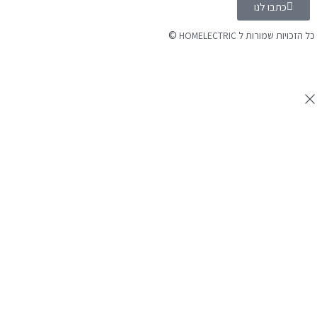
כתבו לנו
©
כל הזכויות שמורות ל HOMELECTRIC
נבנה ע"י Ymdigi
tal בניית אתרים