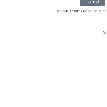
כתבו לנו
©
 הזכויות שמורות ל HOMELECTRIC
נה ע"י Ymdigi
tal בניית אתרים