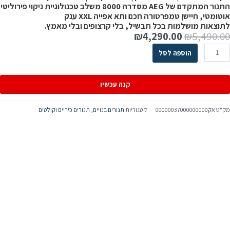
התנור המתקדם של AEG מסדרה 8000 משלב טכנולוגיית ניקוי פירוליטי
וטומטי, חיישן טמפרטורה חכם ותא אפייה XXL ענק
תוצאות מושלמות בכל תבשיל, בלי קרצופים ובלי מאמץ.
₪
4,290.00
₪
5,490.0
הוספה לסל
קנה עכשיו
ק"ט
אק00000037000000000
קטגוריות
תנורים בנויים
,
תנורים כיריים וקולטים