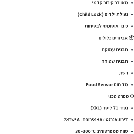
מאוורר קירור קדמי
נעילת ילדים (Child Lock)
כיבוי אוטומטי לבטיחות
 אביזרים כלולים
תבנית עמוקה
תבנית שטוחה
רשת
מד חום Food Sensor
 מפרט טכני
נפח: 71 ליטר (XXL)
דירוג אנרגטי: A+ אירופה | A ישראל
טווח טמפרטורה: ‎30–300°C