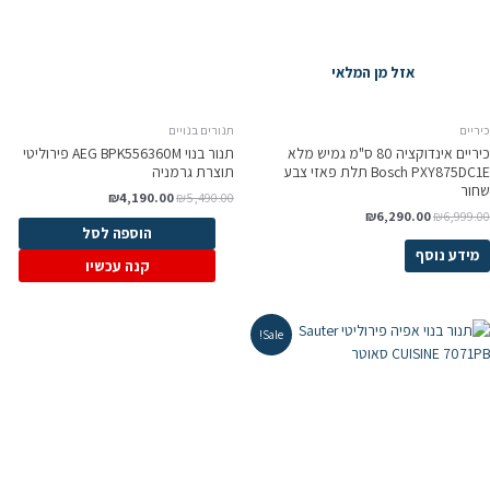
אזל מן המלאי
ריים
תנורים בנויים
כיריים אינדוקציה 80 ס"מ גמיש מלא
‏תנור בנוי AEG BPK556360M פירוליטי
Bosch PXY875DC1E תלת פאזי צבע
תוצרת גרמניה
חור
₪
4,190.00
₪
5,490.00
₪
6,290.00
₪
6,999.0
הוספה לסל
מידע נוסף
קנה עכשיו
Sale!