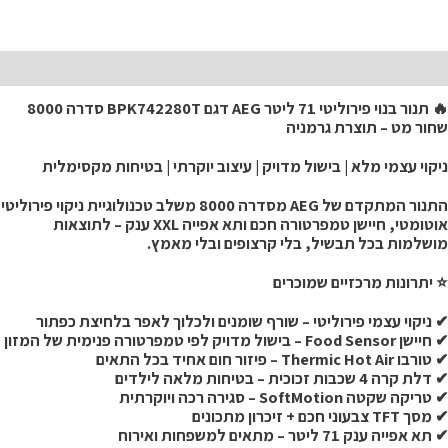
יאור
🔥 תנור בנוי פירוליטי 71 ליטר AEG דגם BPK742280T סדרה 8000
חור מט – תוצרת גרמניה
יקוי עצמי מלא | בישול מדויק | עיצוב יוקרתי | בטיחות מקסימלית
התנור המתקדם של AEG מסדרה 8000 משלב טכנולוגיית ניקוי פירוליטי
אוטומטי, חיישן טמפרטורה חכם ותא אפייה XXL ענק – לתוצאות
ושלמות בכל תבשיל, בלי קרצופים ובלי מאמץ.
 יתרונות מרכזיים שמוכרים
 ניקוי עצמי פירוליטי – שורף שומנים ולכלוך לאפר בלחיצת כפתור
ן Food Sensor – בישול מדויק לפי טמפרטורה פנימית של המזון
בו Thermic Hot Air – פיזור חום אחיד בכל התאים
לת קרה 4 שכבות זכוכית – בטיחות מלאה לילדים
ריקה שקטה SoftMotion – סגירה רכה ויוקרתית
ך TFT צבעוני חכם + זיכרון מתכונים
א אפייה ענק 71 ליטר – מתאים למשפחות ואירוח