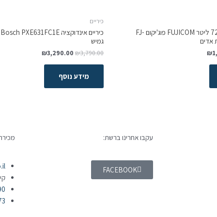
כיריים
תנור אפיה בילד אין 72 ליטר FUJICOM פוג'יקום FJ-
כ
גמיש
₪
3,290.00
₪
3,790.00
₪
1
מידע נוסף
עקבו אחרינו ברשת:
מכירה 
il
FACEBOOK
קי
90
73