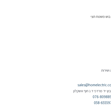
יריים אינדוקציה Bosch PXE631FC1E בוש משטח חצי
ושירות
sales@homelectric.co.
בוץ יד מרדכי ד.נ חוף אשקלון
076-80988
058-65559