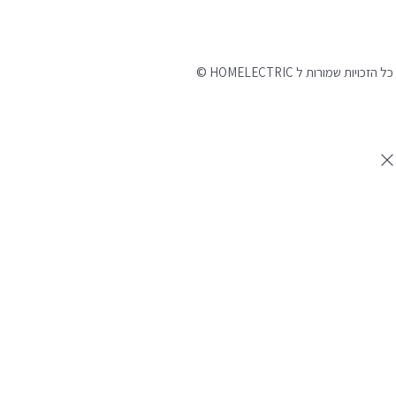
©
כל הזכויות שמורות ל HOMELECTRIC
נבנה ע"י Ymdigi
tal בניית אתרים