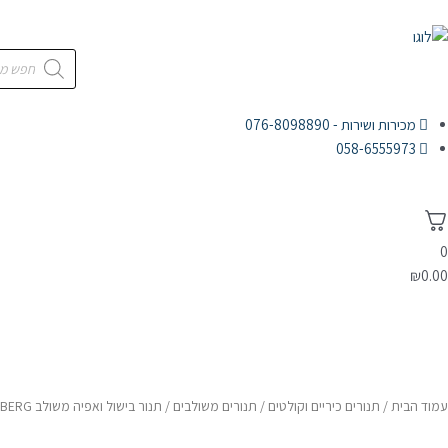
מכירות ושירות - 076-8098890
058-6555973
0
₪
0.00
דף הבית
מוצרי חשמל
אלקטרוניקה
אודות
עמוד הבית
/
תנורים כיריים וקולטים
/
תנורים משולבים
/ תנור בישול ואפיה משולב BLOMBERG בלומברג HDWN8133X