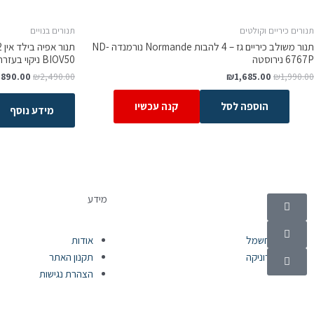
תנורים כיריים וקולטים
תנורים בנויים
תנור משולב כיריים גז – 4 להבות Normande נורמנדה ND-
6767P נירוסטה
BIOV50 ניקוי בעזרת אדים
,890.00
₪
2,490.00
₪
1,685.00
₪
1,990.00
הוספה לסל
קנה עכשיו
מידע נוסף
קטגוריות
מידע
מוצרי חשמל
אודות
אלקטרוניקה
תקנון האתר
הצהרת נגישות