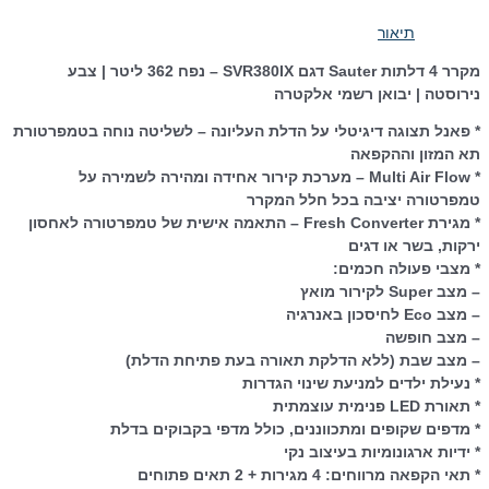
תיאור
מקרר 4 דלתות Sauter דגם SVR380IX – נפח 362 ליטר | צבע
נירוסטה | יבואן רשמי אלקטרה
* פאנל תצוגה דיגיטלי על הדלת העליונה – לשליטה נוחה בטמפרטורת
תא המזון וההקפאה
* Multi Air Flow – מערכת קירור אחידה ומהירה לשמירה על
טמפרטורה יציבה בכל חלל המקרר
* מגירת Fresh Converter – התאמה אישית של טמפרטורה לאחסון
ירקות, בשר או דגים
* מצבי פעולה חכמים:
– מצב Super לקירור מואץ
– מצב Eco לחיסכון באנרגיה
– מצב חופשה
– מצב שבת (ללא הדלקת תאורה בעת פתיחת הדלת)
* נעילת ילדים למניעת שינוי הגדרות
* תאורת LED פנימית עוצמתית
* מדפים שקופים ומתכווננים, כולל מדפי בקבוקים בדלת
* ידיות ארגונומיות בעיצוב נקי
* תאי הקפאה מרווחים: 4 מגירות + 2 תאים פתוחים