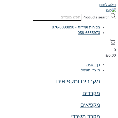
דילוג לתוכן
Products search
מכירות ושירות - 076-8098890
058-6555973
0
₪
0.00
דף הבית
מוצרי חשמל
מקררים ומקפיאים
מקררים
מקפיאים
מקרר משרדי