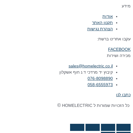
מידע
אודות
תקנון האתר
הצהרת נגישות
עקבו אחרינו ברשת:
FACEBOOK
מכירה ושירות
sales@homelectric.co.il
קיבוץ יד מרדכי ד.נ חוף אשקלון
076-8098890
058-6555973
כתבו לנו
©
כל הזכויות שמורות ל HOMELECTRIC
נבנה ע"י Ymdigi
tal בניית אתרים