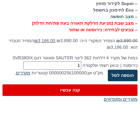
– Super לקירור מואץ
– Eco לחיסכון בחשמל
– מצב חופשה
–
מצב שבת (מניעת הדלקת תאורה בעת פתיחת הדלת)
– צבעים לבחירה: נירוסטה או שחור
3,890.00
₪
המחיר המקורי היה: ₪3,890.00.
3,186.00
₪
המחיר הנוכחי
הוא: ₪3,186.00.
כמות של מקרר 4 דלתות 362 ליטר SAUTER סאוטר דגם SVR380IX
נירוסטה | יבואן רשמי אלקטרה
מק"ט
אב000000256100000
קטגוריות
מקררים
,
הוספה לסל
קנה עכשיו
מקררים ומקפיאים