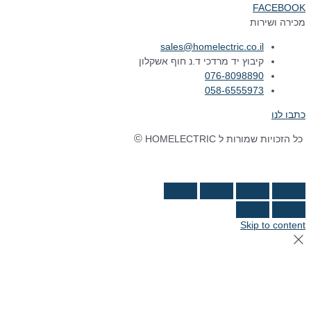
FACEBOOK
מכירה ושירות
sales@homelectric.co.il
קיבוץ יד מרדכי ד.נ חוף אשקלון
076-8098890
058-6555973
כתבו לנו
©
כל הזכויות שמורות ל HOMELECTRIC
נבנה ע"י Ymdigi
tal בניית אתרים
Skip to content