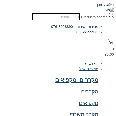
דילוג לתוכן
Products search
מכירות ושירות - 076-8098890
058-6555973
0
₪
0.00
דף הבית
מוצרי חשמל
מקררים ומקפיאים
מקררים
מקפיאים
מקרר משרדי