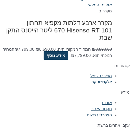
אזל מן המלאי
מקררים
מקרר ארבע דלתות ‏מקפיא תחתון
Hisense RT 101 ‏670 ‏ליטר הייסנס התקן
שבת
8,590.00
₪
המחיר המקורי היה: ₪8,590.00.
7,799.00
₪
המחיר
הנוכחי הוא: ₪7,799.00.
מידע נוסף
קטגוריות
מוצרי חשמל
אלקטרוניקה
מידע
אודות
תקנון האתר
הצהרת נגישות
עקבו אחרינו ברשת: