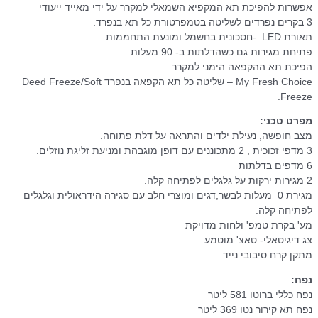
אפשרות להפיכת תא המקפיא השמאלי למקרר על ידי מאייד ייעודי
3 בקרים נפרדים לשליטה בטמפרטורת כל תא בנפרד.
תאורת LED -חסכונית בחשמל ומונעת התחממות.
פתיחת מגירות גם כשהדלתות ב- 90 מעלות.
הפיכת תא ההקפאה הימני למקרר
My Fresh Choice – שליטה כל תא הקפאה בנפרד Deed Freeze/Soft
Freeze.
מפרט טכני:
מצב חופשה, נעילת ילדים והתראה על דלת פתוחה.
3 מדפי זכוכית , 2 מתכוננים עם דופן מוגבהת ומניעת זליגת נוזלים.
6 מדפים בדלתות
2 מגירות ירקות על גלגלים לפתיחה קלה.
מגירת 0 מעלות לבשר,דגים ומוצרי חלב עם סגירה הידראולית וגלגלים
לפתיחה קלה.
מע' בקרת טמפ' ולחות מדויקת
צג דיגיטאלי- טאצ' מוטמע.
מתקן קרח סיבובי נייד.
נפח:
נפח כללי ברוטו 581 ליטר
נפח תא קירור נטו 369 ליטר