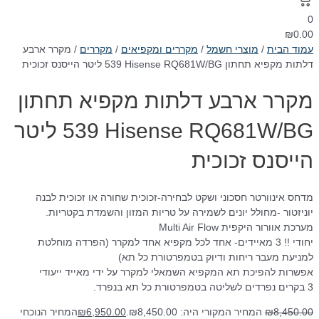
0
₪
0.00
עמוד הבית
/
מוצרי חשמל
/
מקררים ומקפיאים
/
מקררים
/ מקרר ארבע
דלתות ‏מקפיא תחתון Hisense RQ681W/BG ‏539 ‏ליטר הייסנס זכוכית
מקרר ארבע דלתות ‏מקפיא תחתון
Hisense RQ681W/BG ‏539 ‏ליטר
הייסנס זכוכית
מדחס אינוורטר חסכוני ושקט לבחירה-זכוכית שחורה או זכוכית לבנה
יוניזטור -מחולל יונים לשמירה על טריות המזון והשמדת בקטריות.
מערכת אוורור היקפית Multi Air Flow
יחודי !! 3 מאיידים- אחד לכל מקפיא אחד למקרר (הפרדה מוחלטת
למניעת מעבר ריחות ודיוק בטמפרטורת כל תא)
אפשרות להפיכת תא המקפיא השמאלי למקרר על ידי מאייד ייעודי
3 בקרים נפרדים לשליטה בטמפרטורת כל תא בנפרד.
8,450.00
₪
המחיר המקורי היה: ₪8,450.00.
6,950.00
₪
המחיר הנוכחי