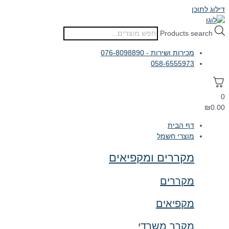
דילוג לתוכן
Products search
מכירות ושירות - 076-8098890
058-6555973
0
₪
0.00
דף הבית
מוצרי חשמל
מקררים ומקפיאים
מקררים
מקפיאים
מקרר משרדי