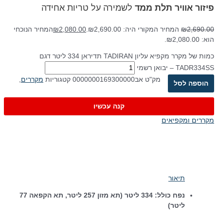
פיזור אוויר תלת ממד
לשמירה על טריות אחידה
2,690.00
₪
המחיר המקורי היה: ₪2,690.00.
2,080.00
₪
המחיר הנוכחי
הוא: ₪2,080.00.
כמות של מקרר מקפיא עליון TADIRAN תדיראן 334 ליטר דגם
TADR334SS – יבואן רשמי
מק"ט
אב0000000169300000
קטגוריות
מקררים
,
הוספה לסל
קנה עכשיו
מקררים ומקפיאים
תיאור
נפח כולל: 334 ליטר (תא מזון 257 ליטר, תא הקפאה 77
ליטר)