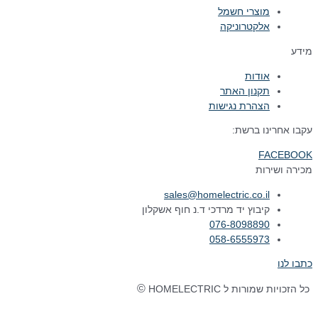
מוצרי חשמל
אלקטרוניקה
מידע
אודות
תקנון האתר
הצהרת נגישות
עקבו אחרינו ברשת:
FACEBOOK
מכירה ושירות
sales@homelectric.co.il
קיבוץ יד מרדכי ד.נ חוף אשקלון
076-8098890
058-6555973
כתבו לנו
©
כל הזכויות שמורות ל HOMELECTRIC
נבנה ע"י Ymdigi
tal בניית אתרים