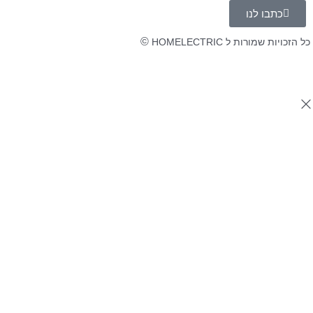
כתבו לנו
©
 הזכויות שמורות ל HOMELECTRIC
נה ע"י Ymdigi
tal בניית אתרים