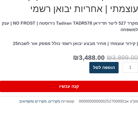
וצמתי | אחריות יבואן רשמי
רר 527 ליטר
תדיראן
Tadiran TADR578 נירוסטה | NO FROST | ענק
משפחה
 קירור עוצמתי | מחיר מבצע יבואן רשמי כולל מפסק אור לשבת25
₪
3,488.00
₪
3,899.0
הוספה לסל
קנה עכשיו
ק"ט
אב000000000000252700000
קטגוריות
מקררים
,
מקררים ומקפיאים