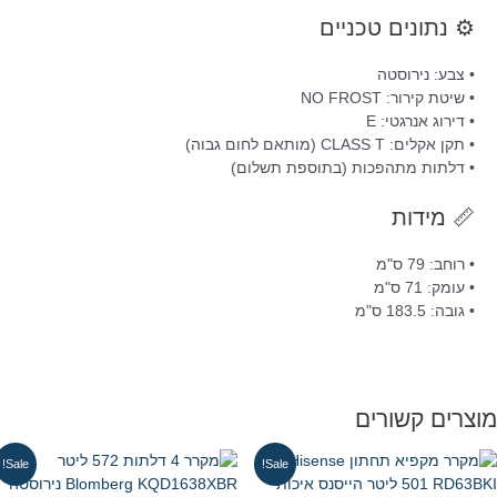
⚙️ נתונים טכניים
• צבע: נירוסטה
• שיטת קירור: NO FROST
• דירוג אנרגטי: E
• תקן אקלים: CLASS T (מותאם לחום גבוה)
• דלתות מתהפכות (בתוספת תשלום)
📏 מידות
• רוחב: 79 ס"מ
• עומק: 71 ס"מ
• גובה: 183.5 ס"מ
וצרים קשורים
Sale!
Sale!