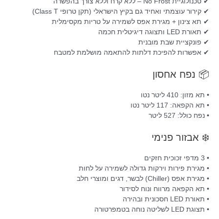
✔ טכנולוגיית No Frost – ללא קרח וללא צורך בהפשרה
✔ קירור עוצמתי ואחיד גם בקיץ הישראלי (תקן טרופי Class T)
✔ תא צינון + מגירת אפס לשמירה על טריות מקסימלית
✔ תאורת LED ותצוגה דיגיטלית חכמה
✔ פונקציית שבת מובנית
✔ אפשרות להפיכת דלתות להתאמה מושלמת למטבח
📦 נפח אחסון
• תא מזון: 410 ליטר נטו
• תא הקפאה: 117 ליטר נטו
• נפח כולל: 527 ליטר
❄️ אבזור פנימי
• 3 מדפי זכוכית חזקים
• מגירת פירות וירקות גדולה לשמירה על לחות
• מגירת אפס (Chiller) לבשר, דגים ומוצרי חלב
• תא הקפאה מרווח ונוח לסידור
• תאורת LED חסכונית ובהירה
• תצוגת LED לשליטה נוחה בטמפרטורה