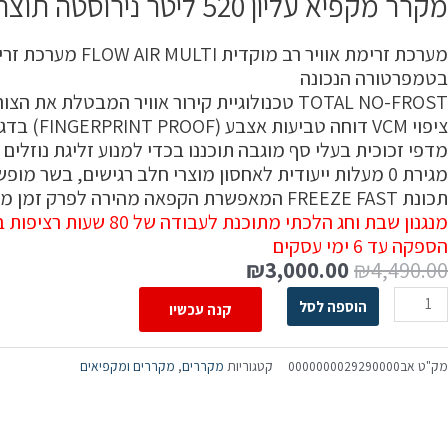
מקרר מקפיא עליון 520 ליטר נירוסטה תוצרת Hisense דגם RD67SLK+מנגנון שבת וחג הלכתי
מערכת זרימת או
בטמפרטורה הנכונה
TOTAL NO-FROST טכנולוגיית קירור אוויר המבטלת את הצורך בהסרת כפור ידנית ומספקת איכות הקפאה טובה יותר
ציפוי VCM דוחה טביעות אצבע (FINGERPRINT PROOF) בדגם נירוסטה
מדפי זכוכית בעלי סף מוגבה תוכננו בכדי למנוע זליגת נוזלי
מגירת 0 מעלות ייעודית לאחסון מוצרי חלב רגישים, בשר מופשר, דגים נאים ודומיהם על ידי קירור המזון בטמפרטורה הנעה בין 2 – 0 מעלות
תכונת FREEZE FAST המאפשרת הקפאה מהירה לפרק זמן מוגדר ובסיומו יחזור המקרר לטמפרטורה המקורית שהוגדרה
מנגנון שבת וחג הלכתי מתוכנת לעבודה של 80 שעות רציפות בעזרת תוכנה המתאימה עצמה לאופי השימוש של המשתמש
הספקה עד 6 ימי עסקים
₪
3,000.00
₪
4,490.00
הוספה לסל
קנה עכשיו
מק"ט
אב0000000029290000
קטגוריות
מקררים
,
מקררים ומקפיאים