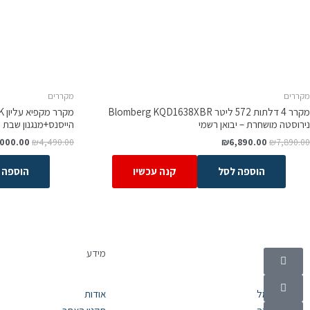
מקררים
מקררים
מקרר 4 דלתות 572 ליטר Blomberg KQD1638XBR
נירוסטה מושחרת – יבואן רשמי
הייסנס+מנגנון שבת ו
,000.00
₪
4,490.00
₪
6,890.00
₪
7,890.00
הוספה לסל
קנה עכשיו
הוספה 
קטגוריות
מידע
מוצרי חשמל
אודות