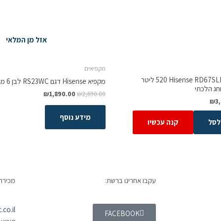
אזל מן המלאי
מקפיאים
מקרר ‏מקפיא עליון Hisense RD67SLK ‏520 ‏ליטר
מקפיא Hisense דגם RS23WC לבן 6 מגירות מבצע מבצע
חג הלכתי
₪
1,890.00
₪
2,690.00
₪
3
מידע נוסף
לסל
קנה עכשיו
עקבו אחרינו ברשת:
מכירה 
co.il
FACEBOOK