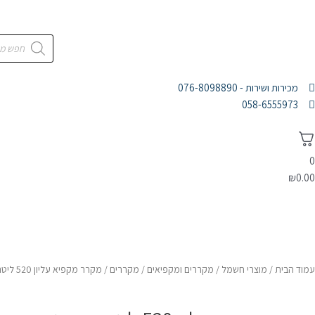
מכירות ושירות - 076-8098890
058-6555973
0
₪
0.00
דף הבית
מוצרי חשמל
אלקטרוניקה
אודות
עמוד הבית
/
מוצרי חשמל
/
מקררים ומקפיאים
/
מקררים
/ מקרר מקפיא עליון 520 ליטר נירוסטה תוצרת Hisense דגם RD67SLK+מנגנון שבת וחג הלכתי