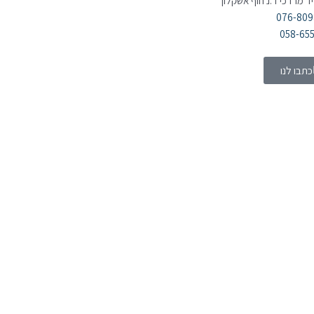
יד מרדכי ד.נ חוף אשקלון
076-80
058-65
כתבו לנו