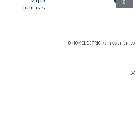
אלקטרוניקה
תקנון האתר
הצהרת נגישות
©
כל הזכויות שמורות ל HOMELECTRIC
נבנה ע"י Ymdigi
tal בניית אתרים