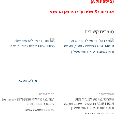
(ביספינול A)
אחריות : 5 שנים ע"י היבואן הרשמי
מוצרים קשורים
אזל מן המלאי
חשמל למטבח
חשמל למטבח
מיקרוגל בנוי משולב גריל AEG
תנור בנוי פירוליטי Siemens HB578BBS6
ACM51401M נירוסטה – עיצוב, עוצמה
סימנס +תוכנית שבת
ודיוק במטבח | יבואן רשמי מיניליין
₪
4,290.00
₪
4,999.00
₪
4,163.00
₪
5,490.00