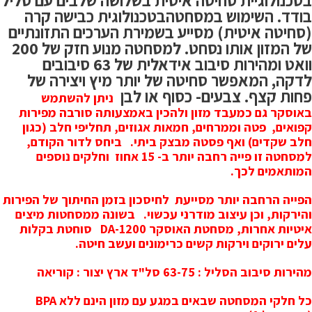
בטכנולוגיית סחיטה איטית בשלושה שלבים עם סליל
בודד. השימוש במסחטהבטכנולוגית כבישה
קרה
(סחיטה איטית) מסייע בשמירת הערכים התזונתיים
של המזון אותו נסחט. למסחטה מנוע חזק של 200
וואט ומהירות סיבוב אידאלית של 63 סיבובים
לדקה, המאפשר סחיטה של יותר מיץ ויצירה של
פחות קצף. צבעים- כסוף או לבן
ניתן להשתמש
באוסקר גם כמעבד מזון ולהכין באמצעותה סורבה מפירות
קפואים,
פטה וממרחים, חמאות אגוזים, תחליפי חלב (כגון
חלב שקדים) ואף פסטה מבצק ביתי.
ביחס לדור הקודם,
למסחטה זו פייה רחבה יותר ב- 15 אחוז
וחלקים נוספים
המותאמים לכך.
הפייה הרחבה יותר מסייעת
לחיסכון בזמן החיתוך של הפירות
והירקות, וכן עיצוב מודרני עכשוי.
בשונה ממסחטות מיצים
איטיות אחרות, מסחטת האוסקר DA-1200
סוחטת בקלות
עלים ירוקים וירקות קשים כרימונים ועשב חיטה.
מהירות סיבוב הסליל : 63-75 סל"ד
ארץ יצור : קוריאה
כל חלקי המסחטה שבאים במגע עם מזון הינם ללא BPA