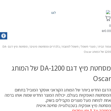
0
₪
0.00
oolbar
עמוד הבית
/
מוצרי חשמל
/
חשמל למטבח
/
בלנדרים ומסחטות מיצים
/ מסחטת מיץ דגם DA-
1200 של המותג Oscar
מסחטת מיץ דגם DA-1200 של המותג
Oscar
הדגם החדש ביותר של המותג הקוראני אוסקר המוביל בתחום
המסחטות האופקיות בעולם. יכולות המוצר החדש שמות אותו ברמה
אחת לפחות מעל מוצרים מקבילים בשוק.
מסחטת מיץ אופקית בטכנולוגיית סחיטה איטית
הספקה עד 5 ימי עסקים