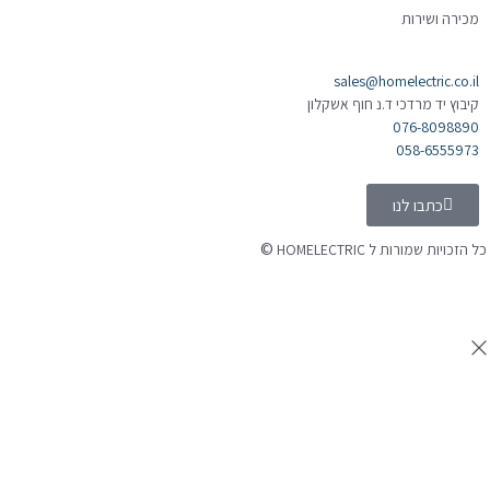
מכירה ושירות
sales@homelectric.co.il
קיבוץ יד מרדכי ד.נ חוף אשקלון
076-8098890
058-6555973
כתבו לנו
©
כל הזכויות שמורות ל HOMELECTRIC
נבנה ע"י Ymdigi
tal בניית אתרים