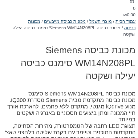
0
₪
0.00
עמוד הבית
/
מוצרי חשמל
/
מכונות כביסה מייבשים
/
מכונות
כביסה
/ מכונת כביסה Siemens WM14N208PL סימנס כביסה יעילה
ושקטה
מכונת כביסה Siemens
WM14N208PL סימנס כביסה
יעילה ושקטה
מכונת כביסה Siemens WM14N208PL סימנס
מכונת כביסה מתקדמת מבית Siemens מסדרת iQ300.
מנוע iQdrive מגנטי, מתקדם ללא פחמים, להארכת אורך
חיי המכונה ומתן ביצועים חסכוניים באנרגיה ושקטים
במיוחד.
תצוגת LED רחבה של הטמפרטורה, מהירות הסחיטה,
התקדמות התוכנית וטיימר עם בקרת שליטה בלחצני טאצ'.