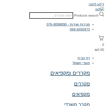
דילוג לתוכן
Products search
מכירות ושירות - 076-8098890
058-6555973
0
₪
0.00
דף הבית
מוצרי חשמל
מקררים ומקפיאים
מקררים
מקפיאים
מקרר משרדי