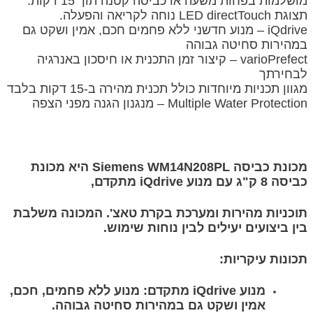
מושלמות בפחות משעה או כביסה קטנה תוך 15 דקות.
תצוגת LED directTouch נוחה לקריאה והפעלה.
iQdrive – מנוע חדשני ללא פחמים חכם, אמין ושקט גם
במהירות סחיטה גבוהה
varioPrefect – קיצור זמן התכנית או חיסכון באנרגיה
לבחירתך
מגוון תכניות מיוחדות כולל תכנית מהירה ב-15 דקות בלבד
Multiple Water Protection – מנגנון הגנה מפני הצפה
מכונת כביסה Siemens WM14N208PL היא מכונת
כביסה 8 ק"ג עם מנוע iQdrive מתקדם,
תוכניות מהירות ומערכת בקרת טאצ'. המכונה משלבת
בין ביצועים יעילים לבין נוחות שימוש.
תכונות עיקריות:
מנוע iQdrive מתקדם: מנוע ללא פחמים, חכם,
אמין ושקט גם במהירות סחיטה גבוהה.