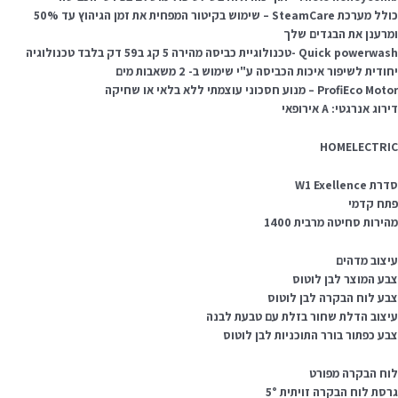
כולל מערכת SteamCare – שימוש בקיטור המפחית את זמן הגיהוץ עד 50%
מרענן את הבגדים שלך
Quick powerwash -טכנולוגיית כביסה מהירה 5 קג ב59 דק בלבד טכנולוגיה
ודית לשיפור איכות הכביסה ע"י שימוש ב- 2 משאבות מים
ProfiEco Mo – מנוע חסכוני עוצמתי ללא בלאי או שחיקה
רוג אנרגטי: A אירופאי
HOMELECTRI
ת W1 Exellence
תח קדמי
הירות סחיטה מרבית 1400
יצוב מדהים
בע המוצר לבן לוטוס
בע לוח הבקרה לבן לוטוס
יצוב הדלת שחור בזלת עם טבעת לבנה
בע כפתור בורר התוכניות לבן לוטוס
וח הבקרה מפורט
רסת לוח הבקרה זויתית 5°