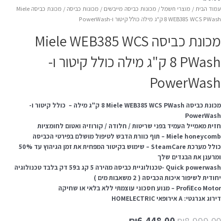
מוד הבית
/
מוצרי חשמל
/
מכונות כביסה מייבשים
/
מכונות כביסה
/ מכונת כביסה Miele
WEB385 WCS PW ‏8 ‏ק"ג מילה כולל קיטור ו-PowerWash
מכונת כביסה Miele WEB385 WCS
PWash ‏8 ‏ק"ג מילה כולל קיטור ו-
PowerWas
מכונת כביסה Miele WEB385 WCS PWash ‏8 ‏ק"ג מילה – כולל קיטור ו-
PowerWas
זית מאמייל העמיד בפני שריטות / חלודה / קורוזיה ואטום לחומציות
Miele honeyc – תוף כוורת הדבש לטיפול מושלם בפירטי הכביסה
כולל מערכת SteamCare – שימוש בקיטור המפחית את זמן הגיהוץ עד 50%
מרענן את הבגדים שלך
Quick powerwash -טכנולוגיית כביסה מהירה 5 קג ב59 דק בלבד טכנולוגיה
ודית לשיפור איכות הכביסה ( 2 משאבות מים )
ProfiEco Mo – מנוע חסכוני עוצמתי ללא בלאי או שחיקה
וג אנרגטי: A אירופאי HOMELECTRIC
המחיר
המחיר
₪
6,448.00
₪
8,999.0