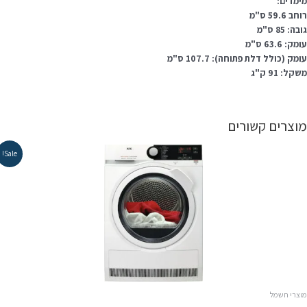
ימדים:
ב 59.6 ס"מ
בה: 85 ס"מ
מק: 63.6 ס"מ
מק (כולל דלת פתוחה): 107.7 ס"מ
קל: 91 ק"ג
וצרים קשורים
Sale!
וצרי חשמל