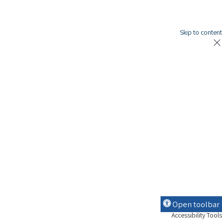
נה ע"י Ymdigi
tal בניית אתרים
Skip to conten
Open toolbar
Accessibility Tool