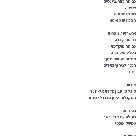
ביסה כהה/ג'ינסים
טימה
יקוז/סחיטה
כונית 40-60
פשרויות נוספות:
ביסה קצרה
ביסה מוקדמת
פלס מים גבוה
חזור שטיפה נוסף
כנה לגיהוץ באדים
מזם
יכות:
יכל מי סבון פלדת אל-חלד
שקולות איזון מברזל יציקה
טיחות:
עילה עם קוד גישה
משק אופטי