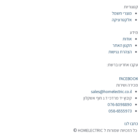
טגוריות
מוצרי חשמל
אלקטרוניקה
ידע
אודות
תקנון האתר
הצהרת נגישות
קבו אחרינו ברשת:
FACEBOO
כירה ושירות
sales@homelectric.co.il
קיבוץ יד מרדכי ד.נ חוף אשקלון
076-8098890
058-6555973
תבו לנו
©
 הזכויות שמורות ל HOMELECTRIC