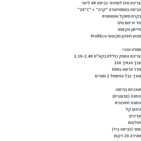
יכת מים למחזור כביסה 49 ליטר
ביסה בטמפרטורה "קרה" ו-"20°C"
קרת משקל אוטומטית
ד זרימת מים
יישן הקצפה
וע חסכון מקצועי ProfiEco
פרט טכני:
יכת הספק כוללת בקוו"ט 2.10-2.40
ך הנתיך 13A
ר הרשת 50Hz
רך כבל החשמל 2 מטרים
וכניות כביסה:
ותנה (צבעונית)
ותנה חסכונית
יהוץ קל
דינים
ולצות
מר (כביסה ביד)
ירה 20 דקות