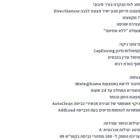
וג לוח הבקרה בורר סיבובי
וגה חיישן מגע ישיר תצוגה לבנה DirectSensor
עים
צירת שטיפה
עולת "ללא סחיטה"
יצועי ניקוי:
סולות מינון CapDosing
יפול עדין בכבסים
וף כוורת דבש
וחות:
בור לרשת באמצעות Miele@home
היית התחלה עד 24 שעות
צוגת הזמן הנותר
קוי אוטומטי של מגירת תכשירי כביסה AutoClean
פשרות להוספת פריטים בעת הכביסה AddLoad
עילות וכושר עמידות:
יווג יעילות אנרגטית: A
כת הספק ל- 100 מחזורי כביסה בקוט"ש 49