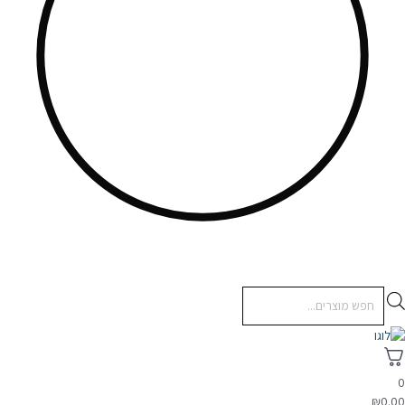
Products
search
₪
0.0