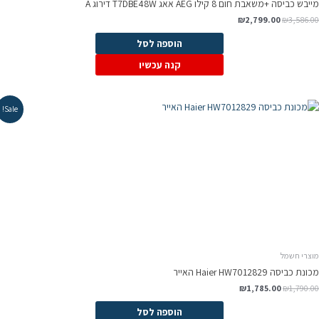
יבש כביסה +משאבת חום 8 קילו AEG אאג T7DBE48W דירוג A
המחיר
המחיר
₪
2,799.00
₪
3,586.0
המקורי
הנוכחי
היה:
הוא:
הוספה לסל
₪2,799.00.
₪3,586.00.
קנה עכשיו
Sale!
וצרי חשמל
נת כביסה Haier HW7012829 האייר
המחיר
המחיר
₪
1,785.00
₪
1,790.0
המקורי
הנוכחי
היה:
הוא:
הוספה לסל