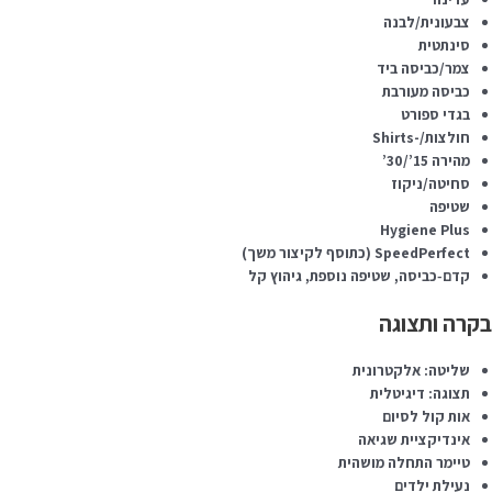
צבעונית/לבנה
סינתטית
צמר/כביסה ביד
כביסה מעורבת
בגדי ספורט
חולצות/-Shirts
מהירה 15’/30’
סחיטה/ניקוז
שטיפה
Hygiene Plus
SpeedPerfect (כתוסף לקיצור משך)
קדם‑כביסה, שטיפה נוספת, גיהוץ קל
בקרה ותצוגה
שליטה: אלקטרונית
תצוגה: דיגיטלית
אות קול לסיום
אינדיקציית שגיאה
טיימר התחלה מושהית
נעילת ילדים