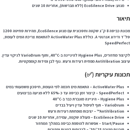
מנוע: EcoSilence Drive (ללא מברשות), אחריות 10 שנים
תיאור
מכונת כביסה 8 ק״ג שקטה וחסכונית עם מנוע EcoSilence, מהירות סחיטה 1200
סל״ד ודירוג אנרגטי A. כוללת ActiveWater Plus להתאמת צריכת המים לעומס,
SpeedPerfect
לקיצור מחזורים, Hygiene Plus להיגיינה ב‑40°C, ותוף VarioDrum לניקוי עדין.
עיצוב AntiVibration מפחית רעידות ורעש. גוף לבן ומידות קומפקטיות.
תכונות עיקריות (✅)
ActiveWater Plus – התאמת מים חכמה לפי העומס, חיסכון משמעותי במים
SpeedPerfect – קיצור זמן כביסה עד כ‑65% ללא פגיעה בביצועים
Hygiene Plus – היגיינה מוגברת כבר ב‑40°C
VarioDrum – תוף לטיפול עדין ויעיל בבדים
AntiVibration™ – יציבות מופחתת רעידות ורעש
EcoSilence Drive – פעולה שקטה, עמידה, אחריות 10 שנים
Start/Pause – אפשרות להוספת כביסה במהלך המחזור
תוכנית מהירה 15’/30’ – לכביסות קטנות ומהירות