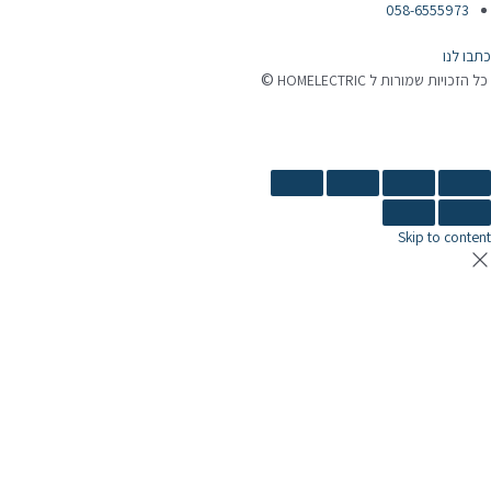
058-6555973
כתבו לנו
©
כל הזכויות שמורות ל HOMELECTRIC
נבנה ע"י Ymdigi
tal בניית אתרים
Skip to content