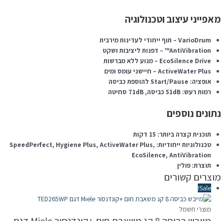
מאפייני עיצוב וטכנולוגיה
VarioDrum – תוף ייחודי לעדינות מירבית
AntiVibration™ – דפנות ליציבות ושקט
EcoSilence Drive – מנוע ללא מברשות
ActiveWater Plus – חיישני עומס ומים
אופציה: Start/Pause להוספת כביסה
רמות רעש: 51dB כביסה, 71dB סחיטה
נתונים נוספים
תוכנית קצרה ביותר: 15 דקות
טכנולוגיות ייחודיות: SpeedPerfect, Hygiene Plus, ActiveWater Plus,
EcoSilence, AntiVibration
תוצרת: פולין
מוצרים קשורים
Sale!
מוצרי חשמל
מייבש כביסה 8 קג משאבת חום +קונדנסור Miele דגם