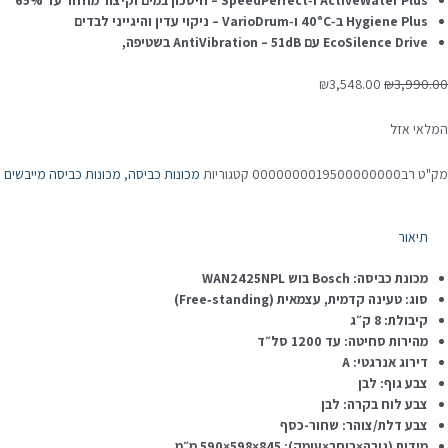
ActiveWater Plus ו‑SpeedPerfect – חיסכון במים וקיצור מחזור עד 65%
Hygiene Plus ב‑40°C ו‑VarioDrum – ניקוי עדין והיגייני לבדים
EcoSilence Drive עם AntiVibration – 51dB בשטיפה,
המחיר
המחיר
₪
3,548.00
₪
3,990.00
המקורי
הנוכחי
היה:
הוא:
המלאי אזל
₪3,548.00.
₪3,990.00.
מק"ט
רב0000000019500000000
קטגוריות
מכונות כביסה
,
מכונות כביסה מייבשים
תיאור
מכונת כביסה: Bosch בוש WAN2425NPL
סוג: טעינה קדמית, עצמאית (Free‑standing)
קיבולת: 8 ק״ג
מהירות סחיטה: עד 1200 סל״ד
דירוג אנרגטי: A
צבע גוף: לבן
צבע לוח בקרה: לבן
צבע דלת/צוהר: שחור-כסף
מידות (גובה×רוחב×עומק): 845×598×590 מ״מ