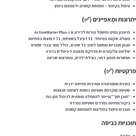
טיפול בקיטור – הפחתת קמטים ולצמצום גיהוץ
יתרונות ומאפיינים (✅)
חיסכון במים וחשמל הודות לדירוג A ו‑ActiveWater Plus
פעולה שקטה במיוחד: 51 דציבל בשטיפה, 71 דצibel בסחיטה
מגוון תוכניות מותאם לסוגי בד שונים, כולל צמר ובגדי ספורט
שליטה אלקטרונית מדויקת ותצוגה דיגיטלית ברורה
אפשרות תזמון דחוי, נעילת ילדים, והתראות שגיאה
פרקטיות (✅)
בחירת טמפרטורה ומהירות סחיטה ידנית
שטיפה מוקדמת ושטיפה נוספת לשיפור תוצאות
“מוכן תוך”/טיימר להתחלה מושהית לניהול זמן נוח
ניקוז/סחיטה נפרדים ושטיפה נפרדת
תוכנית טיפול בחולצות להפחתת קמטים
תוכניות כביסה
עדינה