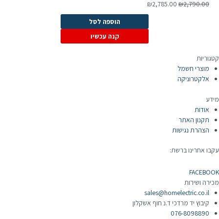
המחיר
המחיר
₪
2,785.00
₪
2,790.00
המקורי
הנוכחי
הוספה לסל
היה:
הוא:
₪2,785.00.
₪2,790.00.
קנה עכשיו
קטגוריות
מוצרי חשמל
אלקטרוניקה
מידע
אודות
תקנון האתר
הצהרת נגישות
עקבו אחרינו ברשת:
FACEBOOK
מכירה ושירות
sales@homelectric.co.il
קיבוץ יד מרדכי ד.נ חוף אשקלון
076-8098890