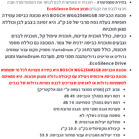
בחירת טמפרטורה
– תוכנית זו מאפשרת לכם לבחור את הטמפרטורה שבה
תרצו לכבס את הבגדים.
מנוע EcoSilence Drive
מכונת הכביסה BOSCH WGG256M1GB היא מכונת כביסה עמידה
חופשית בעלת נפח מרבי של 10 ק"ג. היא זמינה בצבע לבן וכוללת
מגוון תוכניות
כביסה, כולל תוכנית עדינות, תוכנית טיפול קל, תוכנית לבנים
וצבעים ותוכנית כביסה ידנית של צמר. המכונה גם כוללת מספר
תכונות, כולל מערכת
10 ק"ג VarioDrum: מספיק מקום עבור עומסים
הגנה מפני מים, מערכת VarioDrum ומנוע
גדולים או פריטים גדולים
EcoSilence Drive.
מכונת הכביסה BOSCH WGG256M1GB היא בחירה מצוינת לכל מי שמחפש
מכונת כביסה איכותית ויעילה עם קיבולת גדולה ומגוון תכונות. היא מתאימה
למשפחות גדולות או לאנשים שצריכים לכבס כמויות גדולות של בגדים
.
צבע: לבן {מפרט המוצר נעשה ע"י הום אלקטריק}
רמת רעש במהלך הכביסה: 49 dB
רמת רעש במהלך הסחיטה: 74 dB
מערכת הגנה מפני מים: הגנה מרובת מים
משטח עבודה נשלף: לא
מחלקת יעילות אנרגטית: B
קיבולת מקסימלית בק"ג: 10.0 ק"ג
מדד יעילות האנרגיה עבור מחזור הכביסה: 59.9