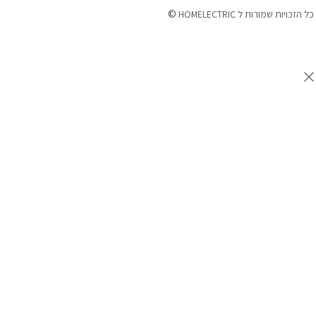
©
 הזכויות שמורות ל HOMELECTRIC
נה ע"י Ymdigi
tal בניית אתרים