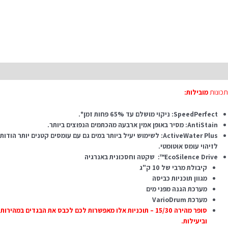
יאור
כונות
מובילות:
SpeedPerfect: ניקוי מושלם עד 65% פחות זמן*.
AntiStain: מסיר באופן אמין ארבעה מהכתמים הנפוצים ביותר.
ActiveWater Plus: לשימוש יעיל ביותר במים גם עם עומסים קטנים יותר הודות
לזיהוי עומס אוטומטי.
EcoSilence Drive™: שקטה וחסכונית באנרגיה
קיבולת מרבי של 10 ק"ג
מגוון תוכניות כביסה
מערכת הגנה מפני מים
מערכת VarioDrum
סופר מהירה 15/30 – תוכניות אלו מאפשרות לכם לכבס את הבגדים במהירות
וביעילות.