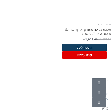
וצרי חשמל
מכונת כביסה פתח קידמי Samsung
WF8 ‏8 ‏ק"ג סמסונג
₪
1,949.00
₪
1,950.0
הוספה לסל
קנה עכשיו
קטגוריות
מוצרי חשמל
אלקטרוניקה
מידע