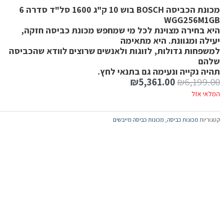
מכונת הכביסה BOSCH בוש 10 ק"ג 1600 סל"ד סדרה 6
WGG256M1G
יא בחירה מצוינת לכל מי שמחפש מכונת כביסה חזקה,
עילה ומגוונת. היא מתאימה
משפחות גדולות, לזוגות ולאנשים שרוצים לוודא שהכביסה
להם
היה נקייה ונעימה גם בתנאי לחץ.
₪
5,361.00
₪
6,199.0
מלאי אזל
טגוריות
מכונות כביסה
,
מכונות כביסה מייבשים