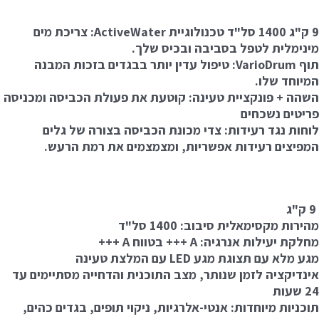
9 ק"ג 1400 סל"ד טכנולוגיית ActiveWater: צריכת מים
מינימלית לטפל בסביבה ובכיס שלך.
תוף VarioDrum: טיפול עדין יותר בבגדים בזכות המבנה
המיוחד שלו.
השהה + פונקציית טעינה: קוטעת את פעולת הכביסה ומכניסה
פריטים נשכחים
לוחות נגד רעידות: צדי מכונת הכביסה בצורה של גלים
המפיצים רעידות אפשריות, ומצמצמים את רמת הרעש.
9 ק"ג
מהירות מקסימאלית סיבוב: 1400 סל"ד
מחלקת יעילות אנרגיה: A +++ בטווח A +++
מגע מלא עם תצוגת מגע LED עם המלצת טעינה
אינדיקציה לזמן שנותר, מצב התוכנית והדחייה מסתיימים עד
24 שעות
תוכניות מיוחדות: אנטי-אלרגיות, ניקוי תופים, בגדים כהים,