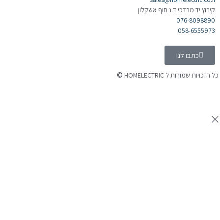
קיבוץ יד מרדכי ד.נ חוף אשקלון
076-8098890
058-6555973
כתבו לנו
©
כל הזכויות שמורות ל HOMELECTRIC
נבנה ע"י Ymdigi
tal בניית אתרים