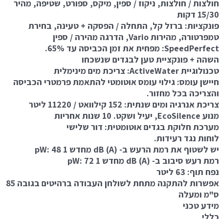
חולצות / חולצות, ניקוז / ספין, מיקס, ספורט, שטיפה, מהיר
15/30 דקות
פונקציות: ברזל קל, התחלה / הפסקה + טעינה, בחירת
טמפרטורה, מהירות Vario, הדרגה מהירה / ספין
SpeedPerfect: מפחית את זמן הכביסה עד 65%.
השהה + פונקציית טען לבגדים שנשכחו
טכנולוגיית ActiveWater: צריכת מים מינימלית
חיישן עומס: גילוי עומס אוטומטי להתאמת פרמטרי הכביסה
והצריכה בכל מחזור.
צריכת אנרגיה ומים שנתית: 152 קילוואט / 11220 ליטר
מנוע EcoSilence, יעיל ושקט. 10 שנות אחריות
מערכת חלוקת בגדים אוטומטית: דור שלישי
לוחות נגד רעידות.
יש לשטוף את רמת הרעש ב- dB (A) מחדש 1 pW: 48
רמת רעש סיבוב ב- dB (A) מחדש 1 pW: 72
נפח תוף: 63 ליטר
אפשרות להתקנה מתחת לשולחן העבודה ברהיטים בגובה 85
ס"מ ומעלה
מידע טכני
כללי