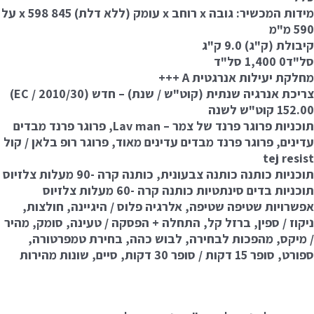
מידות המכשיר: גובה x רוחב x עומק (ללא דלת) 845 x 598 על
590 מ"מ
קיבולת (ק"ג) 9.0 ק"ג
סל"ד0 1,400 סל"ד
מחלקת יעילות אנרגטית A +++
צריכת אנרגיה שנתית (קוט"ש / שנת) – חדש (2010/30 / EC)
152.00 קוט"ש לשנה
תוכניות פרוגר פרנד של צמר – Lav man, פרוגר פרנד מבדים
עדינים, פרוגר פרנד מבדים עדינים מאוד, פרוגר רופ בלאן / קול
tej resist
תוכניות כותנה כותנה צבעונית, כותנה קרה -90 מעלות צלזיוס
תוכניות בדים סינתטיות כותנה קרה -60 מעלות צלזיוס
אפשרויות שטיפה שטיפה, אלרגיה פלוס / היגיינה, חולצות,
ניקוז / ספין, ברזל קל, התחלה + הפסקה / טעינה, סומק, מהיר
/ מיקס, מהפכות לבחירה, לבוש כהה, בחירת טמפרטורה,
ספורט, סופר 15 דקות / סופר 30 דקות, סיים, שונות מהירות