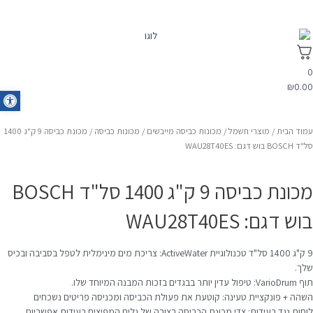
0
₪
0.00
oolbar
עמוד הבית
/
מוצרי חשמל
/
מכונות כביסה מייבשים
/
מכונות כביסה
/ מכונת כביסה 9 ק"ג 1400
סל"ד BOSCH בוש דגם: WAU28T40ES
מכונת כביסה 9 ק"ג 1400 סל"ד BOSCH
בוש דגם: WAU28T40ES
9 ק"ג 1400 סל"ד טכנולוגיית ActiveWater: צריכת מים מינימלית לטפל בסביבה ובכיס
שלך.
תוף VarioDrum: טיפול עדין יותר בבגדים בזכות המבנה המיוחד שלו.
השהה + פונקציית טעינה: קוטעת את פעולת הכביסה ומכניסה פריטים נשכחים
לוחות נגד רעידות: צדי מכונת הכביסה בצורה של גלים המפיצים רעידות אפשריות,