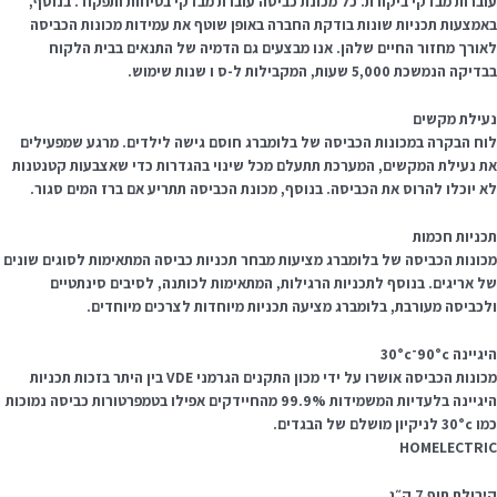
וברות מבדקי ביקורת. כל מכונת כביסה עוברת מבדקי בטיחות ותפקוד. בנוסף,
אמצעות תכניות שונות בודקת החברה באופן שוטף את עמידות מכונות הכביסה
אורך מחזור החיים שלהן. אנו מבצעים גם הדמיה של התנאים בבית הלקוח
יקה הנמשכת 5,000 שעות, המקבילות ל-ס ו שנות שימוש.
עילת מקשים
וח הבקרה במכונות הכביסה של בלומברג חוסם גישה לילדים. מרגע שמפעילים
ת נעילת המקשים, המערכת תתעלם מכל שינוי בהגדרות כדי שאצבעות קטנטנות
א יוכלו להרוס את הכביסה. בנוסף, מכונת הכביסה תתריע אם ברז המים סגור.
כניות חכמות
כונות הכביסה של בלומברג מציעות מבחר תכניות כביסה המתאימות לסוגים שונים
ל אריגים. בנוסף לתכניות הרגילות, המתאימות לכותנה, לסיבים סינתטיים
לכביסה מעורבת, בלומברג מציעה תכניות מיוחדות לצרכים מיוחדים.
גיינה 90°c־30°c
מכונות הכביסה אושרו על ידי מכון התקנים הגרמני VDE בין היתר בזכות תכניות
היגיינה בלעדיות המשמידות 99.9% מהחיידקים אפילו בטמפרטורות כביסה נמוכות
 לניקיון מושלם של הבגדים.
HOMELECTRI
בולת תוף 7 ק״ג