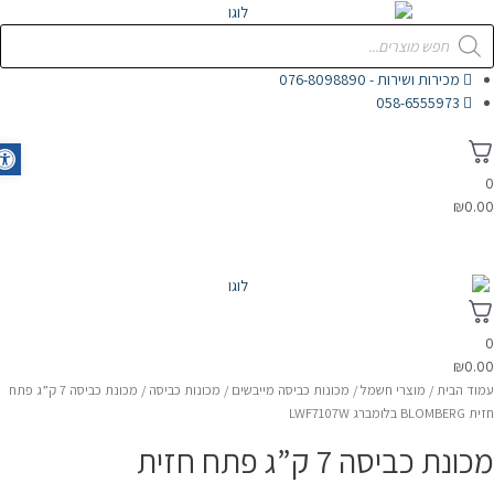
לוג
Product
וכן
searc
מכירות ושירות - 076-8098890
058-6555973
olbar
₪
0.0
דף הבית
מוצרי חשמל
אלקטרוניקה
אודות
₪
0.0
מוד הבית
/
מוצרי חשמל
/
מכונות כביסה מייבשים
/
מכונות כביסה
/ מכונת כביסה 7 ק”ג פתח
BLOMBER בלומברג LWF7107W
מכונת כביסה 7 ק”ג פתח חזית