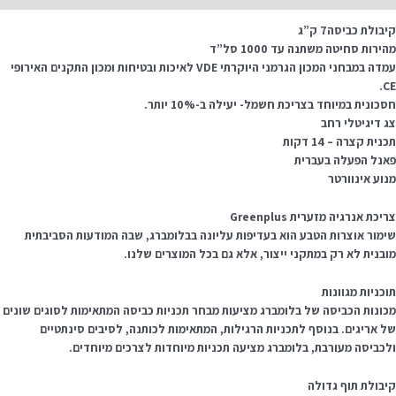
בולת כביסה7 ק”ג
ירות סחיטה משתנה עד 1000 סל”ד
עמדה במבחני המכון הגרמני היוקרתי VDE לאיכות ובטיחות ומכון התקנים האירופי
CE
סכונית במיוחד בצריכת חשמל- יעילה ב-10% יותר.
ג דיגיטלי רחב
נית קצרה – 14 דקות
אנל הפעלה בעברית
נוע אינוורטר
יכת אנרגיה מזערית Greenplus
ימור אוצרות הטבע הוא בעדיפות עליונה בבלומברג, שבה המודעות הסביבתית
ובנית לא רק במתקני ייצור, אלא גם בכל המוצרים שלנו.
וכניות מגוונות
כונות הכביסה של בלומברג מציעות מבחר תכניות כביסה המתאימות לסוגים שונים
ל אריגים. בנוסף לתכניות הרגילות, המתאימות לכותנה, לסיבים סינתטיים
לכביסה מעורבת, בלומברג מציעה תכניות מיוחדות לצרכים מיוחדים.
יבולת תוף גדולה