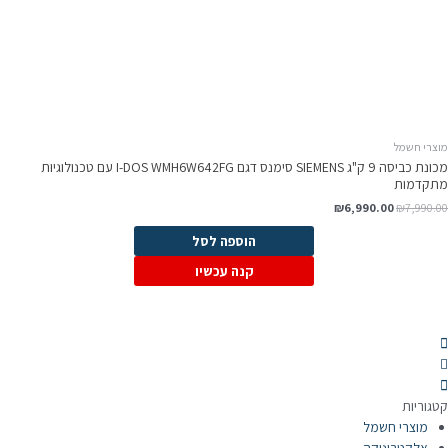
וצרי חשמל
מכונת כביסה 9 ק"ג SIEMENS סימנס דגם I-DOS WMH6W642FG עם טכנולוגיות
תקדמות
המחיר
המחיר
₪
6,990.00
₪
7,990.0
המקורי
הנוכחי
היה:
הוא:
הוספה לסל
₪6,990.00.
₪7,990.00.
קנה עכשיו
טגוריות
מוצרי חשמל