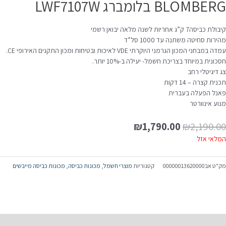
BLOMBER בלומברג LWF7107W
לת כביסה7 ק”ג אחריות לשנה מלאה יבואן רשמי
ירות סחיטה משתנה עד 1000 סל”ד
דה במבחני המכון הגרמני היוקרתי VDE לאיכות ובטיחות ומכון התקנים האירופי CE.
כונית במיוחד בצריכת חשמל- יעילה ב-10% יותר.
ג דיגיטלי רחב
נית קצרה – 14 דקות
אנל הפעלה בעברית
נוע אינוורטר
המחיר
המחיר
₪
1,790.00
₪
2,190.0
המקורי
הנוכחי
מלאי אזל
היה:
הוא:
₪1,790.00.
₪2,190.00.
ק"ט
אב00000013620000
קטגוריות
מוצרי חשמל
,
מכונות כביסה
,
מכונות כביסה מייבשים
יאור