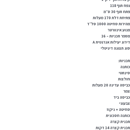
ח תוף 118
ח תוף 30 ס״מ
יחת דלת 170 מעלות
ירות סחיטה 1000 סל״ד
נוע אינוורטר
ספר תכניות – 16
ירוג יעילות אנרגטית A
וג תצוגה דיגיטלי
כניות:
ותנה
ינתטי
ולצות
יסה עדינה 20 מעלות
מר
ביסה ביד
בעוני
חיטה + ניקוז
ותנה חסכונית
כנית קצרה
נית קצרה 14 דקות