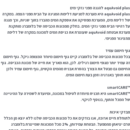
aquAvoid pl להגנה מפני נזקי מים
aquAvoid plus היא מערכת למניעת דליפות המגינה על הבית מפני הצפה. במקרה
ל דליפת מים, המערכת מפסיקה את אספקת המים מהברז בתוך שניות, וכך מגנה
ל רהיטי הבית מפני נזקי המים. בחלק ממכונות הכביסה של בלומברג מותקנת
מערכת אבטחה aquAvoid שעוצרת את כניסת המים למכונה במקרה של דליפה
הצינור הפנימי.
וף חימום עמיד
כל מכונות הכביסה של בלומברג קיים גוף חימום מיוחד המצופה ניקל. גוף חימום
ה עמיד יותר מגופי חימום רגילים. לכן, הוא מאריך את חייה של מכונת הכביסה. גוף
חימום גם מבטל את הצורך בהסרת אבנית מהמים הקשים, גוף חימום עמיד ולכן
וא חוסך באנרגיה וזמן בעת חימום המים.
™sma
™smartCARE היא תכנית מיוחדת לטיפול במכונה, ומיועדת לשמירה על ההיגיינה
ל המכל והתוף, בנוסף לניקוי.
בדקי איכות
תוחלת חיים ארוכה, אנו בודקים את כל מכונות הכביסה שלנו ללא יוצא מן הכלל
טרם יציאתן מהמפעל. הבטחת עמידותן, 2% מכל המכונות שמייצרת בלומברג