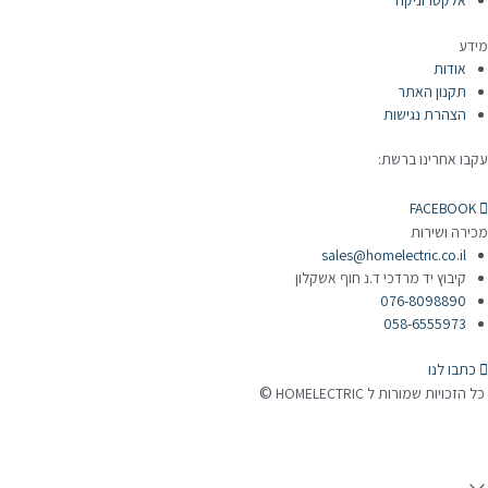
אלקטרוניקה
ידע
אודות
תקנון האתר
הצהרת נגישות
קבו אחרינו ברשת:
FACEBOOK
כירה ושירות
sales@homelectric.co.il
קיבוץ יד מרדכי ד.נ חוף אשקלון
076-8098890
058-6555973
כתבו לנו
©
 הזכויות שמורות ל HOMELECTRIC
נה ע"י Ymdigi
tal בניית אתרים