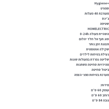
+Hy
פורט
ורבת 40 מעלות
’ינס
טיפה
HOMELECTRI
היית פעולה 0-24h
וג תוף אל חלד יהלום
צוגת זמן נותר
קילה אוטומטית
עילת בטיחות לילדים
ליטה נפרדת בפעולות שונות
הירויות סחיטה משתנות
יטול סחיטה
ערכת בטיחות מפני הצפה
ידות:
מק 60 ס״מ
חב 60 ס״מ
בה 84 ס״מ