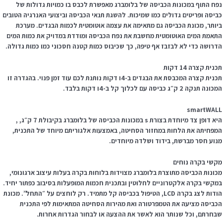
פח התוף במכונות הכביסה של בלומברג מאפשרת לכבס בו כמויות גדולות של
ביסה ופריטים גדולים כמו שמיכות. להשגת תנאי הכביסה וביצועי האנרגיה הטובים
יותר, מכונת הכביסה גם מתאימה את עצמה אוטומטית לכמות הבגדים. מערכת
תאמת המים האוטומטית מחשבת את נפח הכביסה ומודדת במדויק את כמות המים
דרושה כדי לא לבזבז אף טיפה, כך שכיבוס כמות קטנה חסכוני כמו כמות גדולה.
נית קצרה 14 דקות
תכנית קצרה המכבסת את הבגדים ב-4ו דקות נותנת לכם עוד זמן פנוי. בהגדרה זו
נה תנקה 2 ק״ג כביסה עם לכלוך קל ב-4ו דקות בלבד.
smartWAL
היא דופן צד מיוחדת בצורת s במכונות הכביסה של בלומברג בקיבולת 7 ק״ג, ,
מפחיתה את הלחות במחזור הסחיטה, באמצעות אלגוריתם מיוחד של התכנית,
נוע חסר מברשת, בידוד ושלדה מיוחדים.
קשי בקרה נוחים
כונות הכביסה מתוצרת בלומברג מצוידות בלוחות בקרה בעלות עיצוב ארגונומי,
מקשי בקרה אלקטרוניים לחלוטין ובתכנית חכמות המופעלות בסיבוב כפתור יחיד.
הודות לצג בקרה LCD, הטיפול בכביסה קל מתמיד. רק לוחצים על ״התחל”. מכונת
כביסה מציעה את הטמפרטורה ואת מהירות הסחיטה המתאימות לפי התכנית
בחרתם, וכל שנותר הוא לאשר את ההצעה או לבחור הגדרות אחרות.