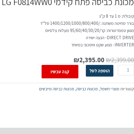
מכונת כביסה פתח קידמי LG F0814WW0 ‏8 ‏ק"ג
קיבולת: מ 1 עד 8 ק"ג
בורר סחיטה משתנה :/1400/1200/1000/800/400 סל"ד
מגוון טמפרטורות: קר/95/60/40/30/20 מעלות צלסיוס
DIRECT DRIVE- הנעה ישירה
INVERTER- מנוע שקט וחסכוני במיוחד
₪
2,395.00
₪
2,399.00
הוספה לסל
קנה עכשיו
קטגוריות
מוצרי חשמל
,
מכונות כביסה
,
מכונות כביסה מייבשים
תיאור