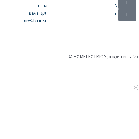
מוצרי חשמל
אודות
אלקטרוניקה
תקנון האתר
הצהרת נגישות
©
כל הזכויות שמורות ל HOMELECTRIC
נבנה ע"י Ymdigi
tal בניית אתרים