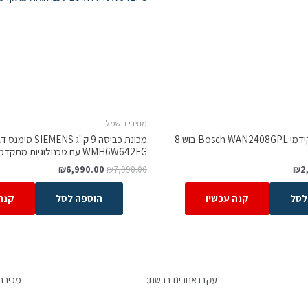
מוצרי חשמל
מכונת כביסה פתח קידמי Bosch WAN2408GPL בוש 8
WMH6W642FG עם טכנולוגיות מתקדמות
₪
6,990.00
₪
7,990.00
₪
2
לסל
קנה עכשיו
הוספה לסל
קנה
עקבו אחרינו ברשת:
מכירה 