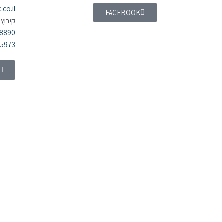
co.il
FACEBOOK
קיבוץ 
98890
55973