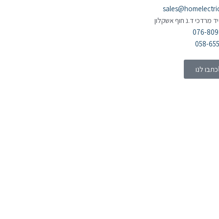
sales@homelectric.
יד מרדכי ד.נ חוף אשקלון
076-80
058-65
כתבו לנו