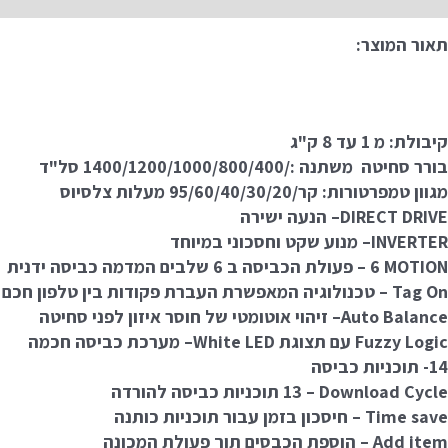
תאור המוצר:
קיבולת: מ 1 עד 8 ק"ג
בורר סחיטה משתנה :/1400/1200/1000/800/400 סל"ד
מגוון טמפרטורות: קר/95/60/40/30/20 מעלות צלסיוס
DIRECT DRIVE
– הנעה ישירה
INVERTER
– מנוע שקט וחסכוני במיוחד
6 MOTION
– פעולת הכביסה ב 6 שלבים המדמה כביסה ידנית
Tag On
– טכנולוגיה המאפשרת העברת פקודות בין טלפון חכם 
Auto Balance
– זיהוי אוטומטי של חוסר איזון לפני סחיטה
Fuzzy Logic
עם תצוגת
White LED
– מערכת כביסה חכמה
14- תוכניות כביסה
Download Cycle
– 13 תוכניות כביסה להורדה
Time save
– חיסכון בזמן עבור תוכניות כותנה
Add item
– הוספת הכבסים תוך פעולת המכונה