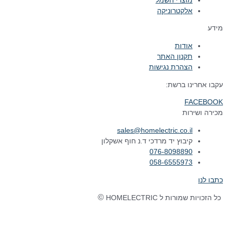
מוצרי חשמל
אלקטרוניקה
מידע
אודות
תקנון האתר
הצהרת נגישות
עקבו אחרינו ברשת:
FACEBOOK
מכירה ושירות
sales@homelectric.co.il
קיבוץ יד מרדכי ד.נ חוף אשקלון
076-8098890
058-6555973
כתבו לנו
©
כל הזכויות שמורות ל HOMELECTRIC
נבנה ע"י Ymdigi
tal בניית אתרים