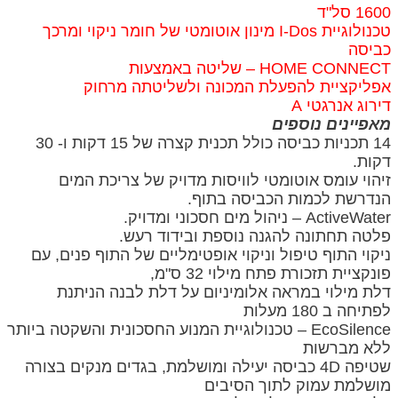
1600 סל"ד
טכנולוגיית I-Dos מינון אוטומטי של חומר ניקוי ומרכך
כביסה
HOME CONNECT – שליטה באמצעות
אפליקציית להפעלת המכונה ולשליטתה מרחוק
דירוג אנרגטי A
מאפיינים נוספים
14 תכניות כביסה כולל תכנית קצרה של 15 דקות ו- 30
דקות.
זיהוי עומס אוטומטי לוויסות מדויק של צריכת המים
הנדרשת לכמות הכביסה בתוף.
ActiveWater – ניהול מים חסכוני ומדויק.
פלטה תחתונה להגנה נוספת ובידוד רעש.
ניקוי התוף טיפול וניקוי אופטימליים של התוף פנים, עם
פונקציית תזכורת פתח מילוי 32 ס"מ,
דלת מילוי במראה אלומיניום על דלת לבנה הניתנת
לפתיחה ב 180 מעלות
EcoSilence – טכנולוגיית המנוע החסכונית והשקטה ביותר
ללא מברשות
שטיפה 4D כביסה יעילה ומושלמת, בגדים מנקים בצורה
מושלמת עמוק לתוך הסיבים