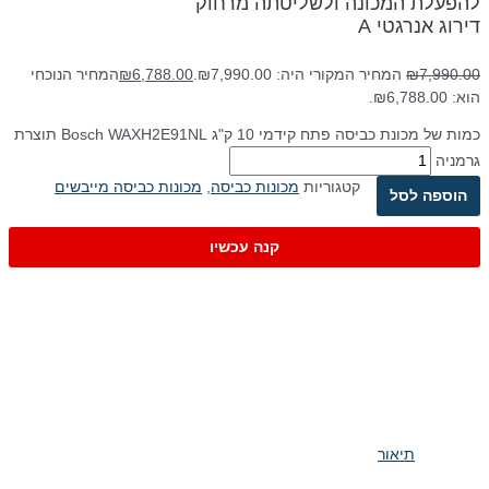
להפעלת המכונה ולשליטתה מרחוק
דירוג אנרגטי A
7,990.00
₪
המחיר המקורי היה: ₪7,990.00.
6,788.00
₪
המחיר הנוכחי
הוא: ₪6,788.00.
כמות של מכונת כביסה פתח קידמי 10 ק"ג Bosch WAXH2E91NL תוצרת
גרמניה
קטגוריות
מכונות כביסה
,
מכונות כביסה מייבשים
הוספה לסל
קנה עכשיו
תיאור