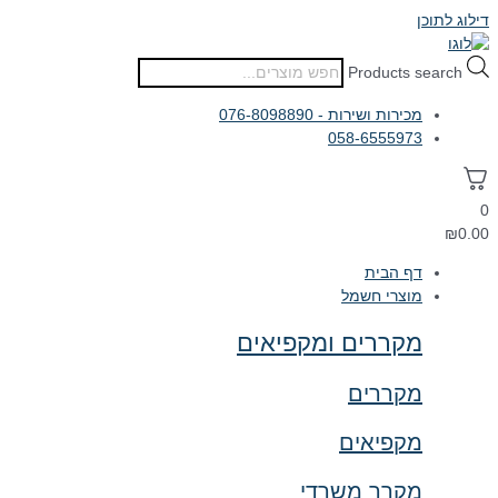
דילוג לתוכן
Products search
מכירות ושירות - 076-8098890
058-6555973
0
₪
0.00
דף הבית
מוצרי חשמל
מקררים ומקפיאים
מקררים
מקפיאים
מקרר משרדי