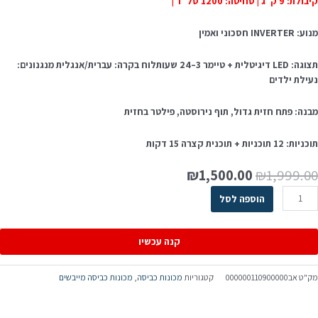
לת: 9 ק"ג | סחיטה: 1200 סל"ד |
 INVERTER חסכוני ואמין
תצוגה: LED דיגיטלית + טיימר 3–24 שעותלוח בקרה: עברית/אנגלית מנגנונים:
עילת ילדים
בנה: פתח חזית גדול, תוף נירוסטה, פילטר בחזית
ות: 12 תוכניות + תוכנית קצרה 15 דקות
₪
1,500.00
₪
1,999.0
הוספה לסל
קנה עכשיו
ק"ט
אב000000110900000
קטגוריות
מכונות כביסה
,
מכונות כביסה מייבשים