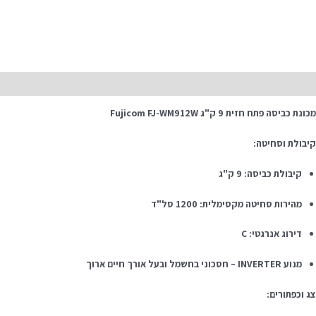
יאור
ונת כביסה פתח חזית 9 ק"ג Fujicom FJ-WM912W
יבולת וסחיטה:
קיבולת כביסה: 9 ק"ג
מהירות סחיטה מקסימלית: 1200 סל"ד
דירוג אנרגטי: C
מנוע INVERTER – חסכוני בחשמל ובעל אורך חיים ארוך
ג וכפתורים: