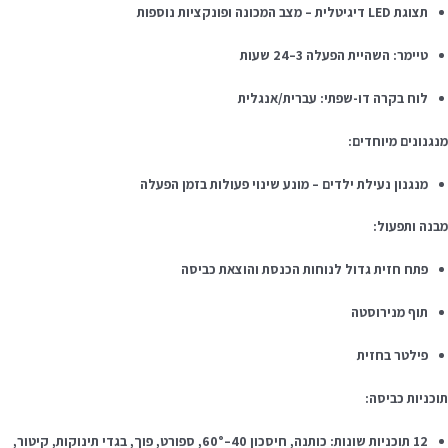
תצוגת LED דיגיטלית – מצב המכונה ופונקציות נוספות
טיימר: השהיית הפעלה 3–24 שעות
לוח בקרה דו-שפתי: עברית/אנגלית
נגנונים מיוחדים:
מנגנון נעילת ילדים – מונע שינוי פעולות בזמן הפעלה
בנה ותפעול:
פתח חזית גדול לנוחות הכנסת והוצאת כביסה
תוף מנירוסטה
פילטר בחזית
וכניות כביסה:
12 תוכניות שונות: כותנה, חיסכון 40–60°, ספורט, פוך, בגדי תינוקות, קיטור,