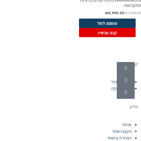
I-DOS WMH6W642FG עם טכנולוגיות
תקדמות
₪
6,990.00
₪
7,990.0
הוספה לסל
קנה עכשיו
קטגוריות
מוצרי חשמל
אלקטרוניקה
מידע
אודות
תקנון האתר
הצהרת נגישות