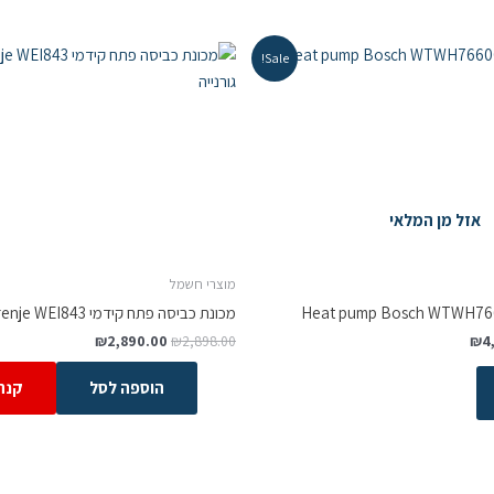
Sale!
אזל מן המלאי
מוצרי חשמל
מכונת כביסה ‏פתח קידמי Gorenje WEI843 ‏8 ‏ק"ג גורנייה
₪
2,890.00
₪
2,898.00
₪
4
הוספה לסל
קנה