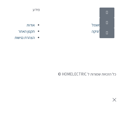
קטגוריות
מידע
מוצרי חשמל
אודות
אלקטרוניקה
תקנון האתר
הצהרת נגישות
©
כל הזכויות שמורות ל HOMELECTRIC
נבנה ע"י Ymdigi
tal בניית אתרים