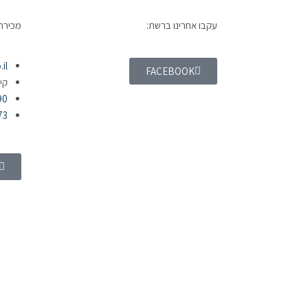
עקבו אחרינו ברשת:
מכירה 
il
FACEBOOK
קי
90
73