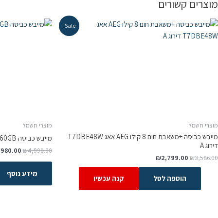
מוצרים קשורים
Sale!
מוצרי חשמל
מוצרי חשמל
מייבש כביסה +משאבת חום 8 קילו AEG אאג T7DBE48W
מייבש כביסה Heat pump Bosch WTWH7660GB
דירוג A
,980.00
₪
4,990.00
₪
2,799.00
₪
3,586.00
מידע נוסף
הוספה לסל
קנה עכשיו