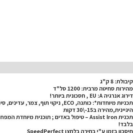
תיאור
קיבולת: 8 ק"ג
מהירות סחיטה מרבית: 1200 סל"ד
דירוג אנרגיה EU :A , חסכונית ביותר!
תכניות מיוחדות*: כותנה, ECO, ניקוי תוף, צמר, עדינים, סינתטי, כביסה מעורבת, שטיפה,
היגיינית,מהירה ב15-\30 דקות
תכנית Assist Iron – טיפול באדים ; תוכנית מיוחדת המפחיתה קמטים בבגדים יבשים ב23- דקות
בלבד!
חיסכון בזמן ע"י בחירה בלחצן SpeedPerfect