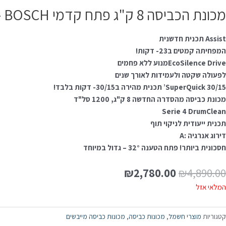
מכונת הכביסה 8 ק"ג פתח קדמי BOSCH – דגם WAN24170BY בוש היא איכותית ויעילה, המתאימה למשפחות גדולות
Assist תכנית חדשנית
המפחיתה קמטים ב23- דקות!
EcoSilence Driveמנוע ללא פחמים
לפעולה שקטה ולעמידות לאורך שנים
SuperQuick 30/15’ תכנית מהירה ב30/15- דקות בלבד!
מכונת כביסה מהסדרה החדשה 8 ק"ג, 1200 סל"ד
Serie 4 DrumClean
תכנית ייעודית לניקוי תוף
דירוג אנרגיה :A
חסכונית ביותר! פתח הטענה 32° – גדול במיוחד
₪
2,780.00
₪
4,890.00
המלאי אזל
קטגוריות
מוצרי חשמל
,
מכונות כביסה
,
מכונות כביסה מייבשים