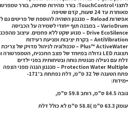
לחצני TouchControl: בורר מהירות סחיטה, בורר טמפרטורה, SpeedPerfect,טיימר להפעלה
מאוחרת עד 24 שעות, קדם שטיפה
אפשרות Reload – מנגנון השהיה להוספת של פריטים גם לאחר תחילת התכנית
VarioDrum – במבנה תוף ייחודי לשמירה על הכביסה
Drive EcoSilence – מנוע שקט ללא פחמים. עיצוב מהפכני המפחית חיכוך, לעמידות לאורך שנים!
AntiVibration – בקרת יציבות ומניעת רעידות
Plus™ ActiveWater – טכנולוגיה לניהול מדויק של צריכת המים
תצוגת LED גדולה במיוחד של מצב התכנית, הטמפרטורה והזמן הנותר לסיום
דלת עם נעילה מגנטית נוחה ובטיחותית בפני ילדים
Protection Water Multiple – מנגנון הגנה מפני הצפה
פתח הטענה של 32 ס"מ, דלת נפתחת ב171°-
▪מידות:
גובה 84.5 ס"מ, רוחב 59.8 ס"מ,
עומק 63.3 ס"מ )58.8 ס"מ לא כולל דלת