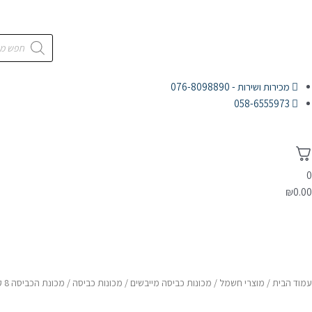
מכירות ושירות - 076-8098890
058-6555973
0
₪
0.00
דף הבית
מוצרי חשמל
אלקטרוניקה
אודות
עמוד הבית
/
מוצרי חשמל
/
מכונות כביסה מייבשים
/
מכונות כביסה
/ מכונת הכביסה 8 ק"ג פתח קדמי BOSCH – דגם WAN24170BY בוש היא איכותית ויעילה, המתאימה למשפחות גדולות