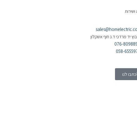
ושירות
sales@homelectric.co.
בוץ יד מרדכי ד.נ חוף אשקלון
076-80988
058-65559
כתבו לנו