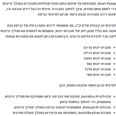
Heat Pump, המבוססת על שימוש בחום המים שנפלטים מהבגדים במהלך הייבוש
כדי לחמם אותם מחדש, ובכך לחסוך באנרגיה. מייבש זה בעל דירוג אנרגטי A+,
הוא דירוג האנרגיה הגבוה ביותר שניתן למייבשי כביסה.
למייבש זה קיבולת של 8 ק"ג, מה שמאפשר לייבש כמות גדולה של כביסה בבת
חת. הוא כולל מגוון רחב של תוכניות ייבוש, המאפשרות להתאים את תהליך הייבוש
סוג הבד ולמידת הלחות הרצויה. בין התוכניות ניתן למצוא את התוכניות הבאות:
תוכנית ייבוש עדינה
תוכנית ייבוש רגילה
תוכנית ייבוש כותנה
תוכנית ייבוש צמר
תוכנית ייבוש פלנל
תוכנית ייבוש משי
מייבש זה גם מספר תכונות נוספות, כגון:
טכנולוגיית AutoDry, המזהה מתי הכביסה יבשה ומפסיקה את תהליך הייבוש
אוטומטית, כדי לחסוך בחשמל ובזמן.
טכנולוגיית Reload, המאפשרת להוסיף כביסה במהלך תהליך הייבוש.
מערכת AntiVibration, המפחיתה את הרעידות במהלך פעולת המייבש.