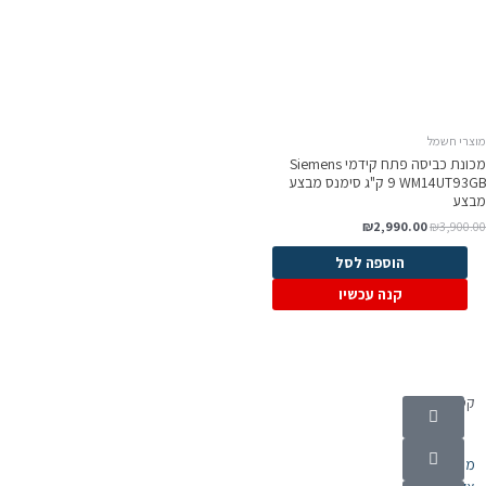
וצרי חשמל
מכונת כביסה ‏פתח קידמי Siemens
WM14UT93GB ‏9 ‏ק"ג סימנס מבצע
בצע
₪
2,990.00
₪
3,900.0
הוספה לסל
קנה עכשיו
קטגוריות
מוצרי חשמל