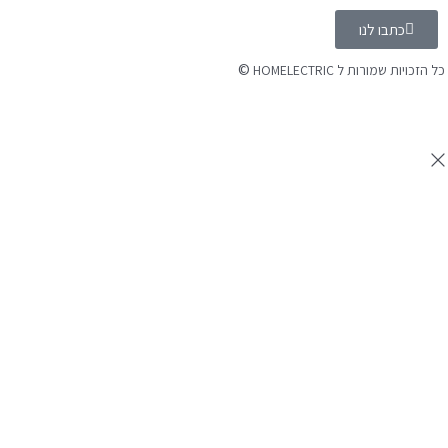
כתבו לנו
©
 הזכויות שמורות ל HOMELECTRIC
נה ע"י Ymdigi
tal בניית אתרים