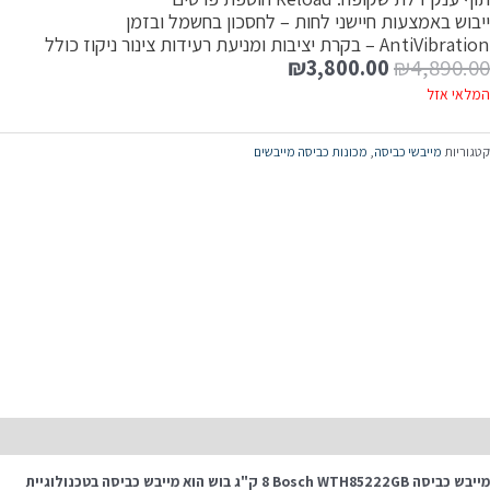
יבוש באמצעות חיישני לחות – לחסכון בחשמל ובזמן
AntiVibrat – בקרת יציבות ומניעת רעידות צינור ניקוז כולל
₪
3,800.00
₪
4,890.0
מלאי אזל
טגוריות
מייבשי כביסה
,
מכונות כביסה מייבשים
יאור
מייבש כביסה Bosch WTH85222GB ‏8 ‏ק"ג בוש הוא מייבש כביסה בטכנולוגיית