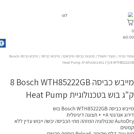
₪
0.0
olbar
מוד הבית
/
מוצרי חשמל
/
מכונות כביסה מייבשים
/
מייבשי כביסה
/ מייבש כביסה Bosch
WTH852 ‏8 ‏ק"ג בוש בטכנולוגיית Heat Pump
מייבש כביסה Bosch WTH85222GB ‏8
ק"ג בוש בטכנולוגיית Heat Pump
יבש כביסה Bosch WTH85222GB בוש
רוג אנרגטי A+ + תצוגה דיגיטלית
AutoDry טכנולוגיה המזהה מתי הכביסה יבשה ייבוש עדין ללא
מטים
ף ענק דלת שקופה. Reload הוספת פרטים