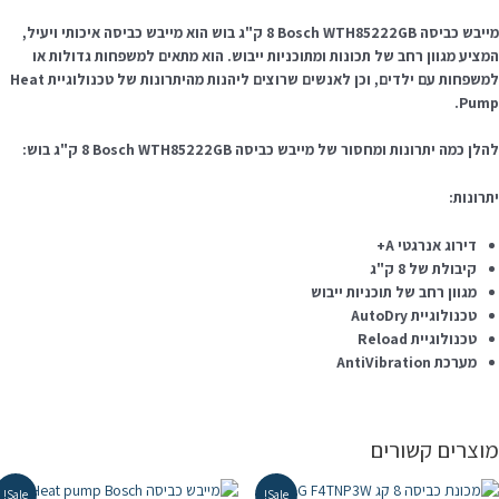
מייבש כביסה Bosch WTH85222GB ‏8 ‏ק"ג בוש הוא מייבש כביסה איכותי ויעיל,
מציע מגוון רחב של תכונות ומתוכניות ייבוש. הוא מתאים למשפחות גדולות או
למשפחות עם ילדים, וכן לאנשים שרוצים ליהנות מהיתרונות של טכנולוגיית Heat
Pump
לן כמה יתרונות ומחסור של מייבש כביסה Bosch WTH85222GB ‏8 ‏ק"ג בוש:
תרונות:
דירוג אנרגטי A+
קיבולת של 8 ק"ג
מגוון רחב של תוכניות ייבוש
טכנולוגיית AutoDry
טכנולוגיית Reload
מערכת AntiVibration
וצרים קשורים
Sale!
Sale!