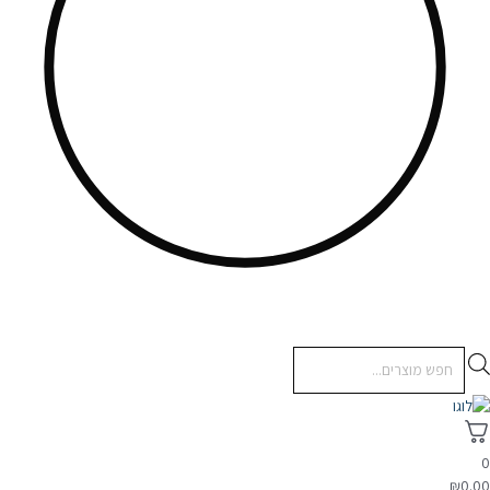
Products
search
₪
0.0