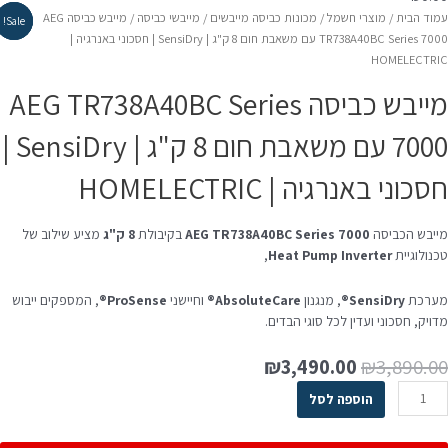
מוד הבית
/
מוצרי חשמל
/
מכונות כביסה מייבשים
/
מייבשי כביסה
/ מייבש כביסה AEG
Sale!
Sale!
Sale!
TR738A40BC Series 7000 עם משאבת חום 8 ק"ג | SensiDry | חסכוני באנרגיה |
HOMELECTRI
מייבש כביסה AEG TR738A40BC Series
7000 עם משאבת חום 8 ק"ג | SensiDry |
סכוני באנרגיה | HOMELECTRIC
ייבש הכביסה
AEG TR738A40BC Series 7000
בקיבולת
8 ק"ג
מציע שילוב של
כנולוגיית
Heat Pump Inverter
,
ערכת
SensiDry®
, מנגנון
AbsoluteCare®
וחיישני
ProSense®
, המספקים ייבוש
דויק, חסכוני ועדין לכל סוגי הבדים.
המחיר
המחיר
₪
3,490.00
₪
3,890.0
המקורי
הנוכחי
מות
הוספה לסל
היה:
הוא:
ל
₪3,490.00.
₪3,890.00.
ייבש