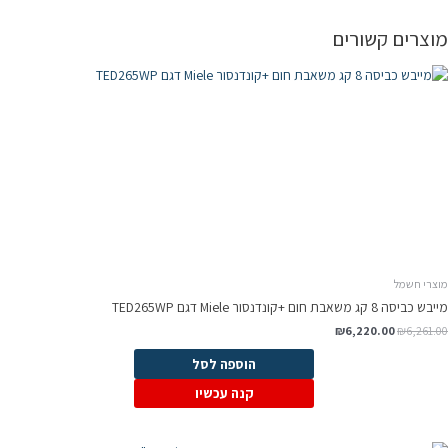
וצרים קשורים
וצרי חשמל
ש כביסה 8 קג משאבת חום +קונדנסור Miele דגם TED265WP
המחיר
המחיר
₪
6,220.00
₪
6,261.0
המקורי
הנוכחי
היה:
הוא:
הוספה לסל
₪6,220.00.
₪6,261.00.
קנה עכשיו