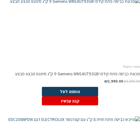
וצרי חשמל
נת כביסה ‏פתח קידמי Siemens WM14UT93GB ‏9 ‏ק"ג סימנס מבצע מבצע
המחיר
המחיר
₪
2,990.00
₪
3,900.0
המקורי
הנוכחי
היה:
הוא:
הוספה לסל
₪2,990.00.
₪3,900.00.
קנה עכשיו