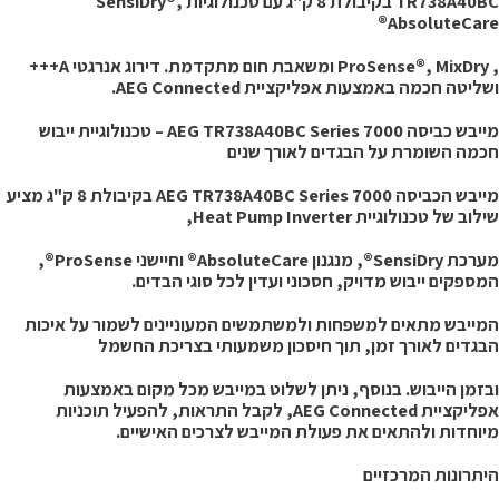
TR738A40BC בקיבולת 8 ק"ג עם טכנולוגיות SensiDry®,
AbsoluteCare
, ProSense®, MixDry ומשאבת חום מתקדמת. דירוג אנרגטי A+++
שליטה חכמה באמצעות אפליקציית AEG Connected.
מייבש כביסה AEG TR738A40BC Series 7000 – טכנולוגיית ייבוש
כמה השומרת על הבגדים לאורך שנים
מייבש הכביסה AEG TR738A40BC Series 7000 בקיבולת 8 ק"ג מציע
לוב של טכנולוגיית Heat Pump Inverter,
מערכת SensiDry®, מנגנון AbsoluteCare® וחיישני ProSense®,
מספקים ייבוש מדויק, חסכוני ועדין לכל סוגי הבדים.
מייבש מתאים למשפחות ולמשתמשים המעוניינים לשמור על איכות
בגדים לאורך זמן, תוך חיסכון משמעותי בצריכת החשמל
בזמן הייבוש. בנוסף, ניתן לשלוט במייבש מכל מקום באמצעות
אפליקציית AEG Connected, לקבל התראות, להפעיל תוכניות
יוחדות ולהתאים את פעולת המייבש לצרכים האישיים.
יתרונות המרכזיים