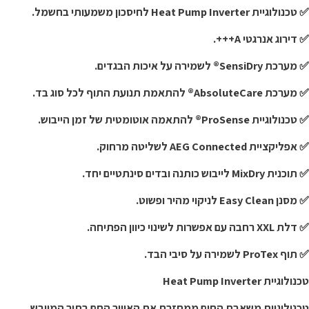
נולוגיית Heat Pump Inverter לחיסכון משמעותי בחשמל.
דירוג אנרגטי A+++.
רכת SensiDry® לשמירה על איכות הבגדים.
רכת AbsoluteCare® להתאמת תנועת התוף לכל סוג בד.
נולוגיית ProSense® להתאמה אוטומטית של זמן הייבוש.
פליקציית AEG Connected לשליטה מרחוק.
כנית MixDry לייבוש כותנה ובדים סינתטיים יחד.
נן Easy Clean לניקוי מהיר ופשוט.
 XXL רחבה עם אפשרות לשינוי כיוון הפתיחה.
ף ProTex לשמירה על סיבי הבד.
ולוגיית Heat Pump Inverter
כנולוגיית משאבת החום ממחזרת את האוויר החם בתוך המייבש