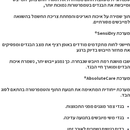
מייבשת את הבגדים בטמפרטורות נמוכות יותר,
וך שמירה על איכות האריגים והפחתת צריכת החשמל בהשוואה
מייבשים מסורתיים.
רכת SensiDry®
יישני לחות מתקדמים מודדים באופן רציף את מצב הבגדים ומפסיקים
ת מחזור הייבוש בדיוק ברגע
בו מושגת רמת היובש שנבחרה. כך נמנע ייבוש יתר, נשמרת איכות
בדים ומוארך חיי הבגד.
רכת AbsoluteCare®
ערכת ייחודית המתאימה את תנועת התוף והטמפרטורה בהתאם לסוג
בד.
בגדי צמר מוגנים מפני התכווצות.
בגדי משי מיובשים בתנועה עדינה.
בדים רגישים נשמרים לאורך זמן.