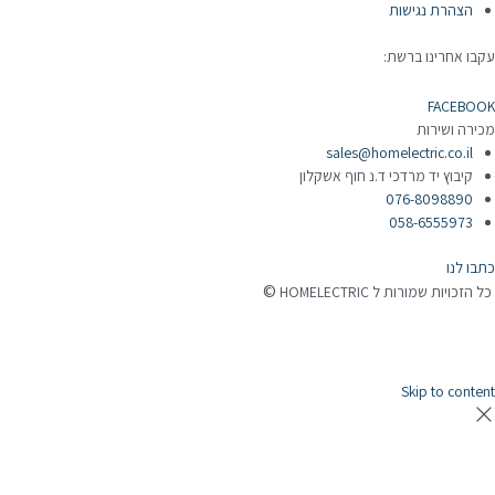
הצהרת נגישות
קבו אחרינו ברשת:
FACEBOO
כירה ושירות
sales@homelectric.co.il
קיבוץ יד מרדכי ד.נ חוף אשקלון
076-8098890
058-6555973
תבו לנו
©
 הזכויות שמורות ל HOMELECTRIC
נה ע"י Ymdigi
tal בניית אתרים
Skip to conten