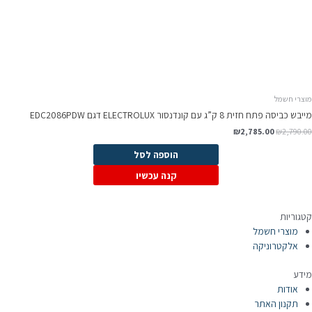
וצרי חשמל
בש כביסה פתח חזית 8 ק”ג עם קונדנסור ELECTROLUX דגם EDC2086PDW
המחיר
המחיר
₪
2,785.00
₪
2,790.0
המקורי
הנוכחי
היה:
הוא:
הוספה לסל
₪2,785.00.
₪2,790.00.
קנה עכשיו
טגוריות
מוצרי חשמל
אלקטרוניקה
ידע
אודות
תקנון האתר