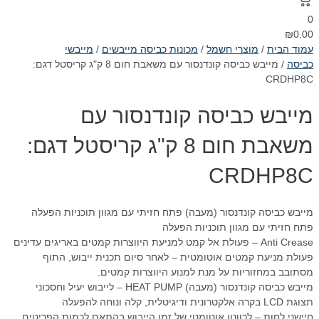
0
₪
0.00
עמוד הבית
/
מוצרי חשמל
/
מכונות כביסה מייבשים
/
מייבשי
כביסה
/ מייבש כביסה קונדנסור עם משאבת חום 8 ק"ג קריסטל דגם:
CRDHP8C
מייבש כביסה קונדנסור עם
משאבת חום 8 ק"ג קריסטל דגם:
CRDHP8C
מייבש כביסה קונדנסור (מעבה) פתח חזיתי עם מגוון תוכניות הפעלה
פתח חזיתי עם מגוון תוכניות הפעלה
Anti Crease – פעולת אל קמט למניעת היווצרות קמטים באריגים עדינים
פעולת מניעת קמטים אוטומטית – לאחר סיום תכנית ייבוש, התוף
מסתובב במחזוריות על מנת למנוע היווצרות קמטים.
מייבש כביסה קונדנסור (מעבה) HEAT PUMP – לייבוש יעיל וחסכוני
תצוגת LCD בקרה אלקטרונית ודיגיטלית, קלה ונוחה להפעלה
חיישני לחות – לכוונון אוטומטי של זמן הייבוש בהתאם לכמות הפריטים