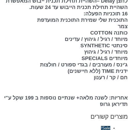
לחצן Delay –השהיית תחילת תכנית ייבוש המאפשרת
השהיית תחילת תכנית הייבוש עד 24 שעות.
16 תוכניות הפעלה:
התוכנית שלי שמירת התוכנית המועדפת
צמר
כותנה COTTON
מיוחד / רגיל / גיהוץ / עדינים
סינתטי SYNTHETIC
מיוחד / רגיל / גיהוץ
מיוחדים SPECIALS
ג'ינס / מעורבים / בגדי ספורט / חולצות
ידנית TIME (ללא חיישנים)
חם / קר / רענון
אחריות: לשנה מלאה+ שנתיים נוספות ב 199 שקל ע"י
תדיראן גרופ
מוצרים קשורים
Sale!