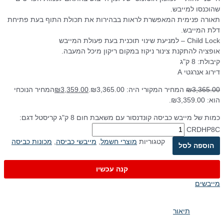
שהוכנסו למייבש.
תאורה פנימית המאפשרת לראות בבהירות את תכולת התוף בעת פתיחת
דלת המייבש.
Child Lock – למניעת שינוי תוכנית בעת פעולת המייבש
אופציה להתקנת צינור ניקוז במקום ריקון מיכל המעבה.
קיבולת: 8 ק"ג
דירוג אנרגטי A
3,365.00
₪
המחיר המקורי היה: ₪3,365.00.
3,359.00
₪
המחיר הנוכחי
הוא: ₪3,359.00.
כמות של מייבש כביסה קונדנסור עם משאבת חום 8 ק"ג קריסטל דגם:
CRDHP8C
קטגוריות
מוצרי חשמל
,
מייבשי כביסה
,
מכונות כביסה
הוספה לסל
קנה עכשיו
מייבשים
תיאור