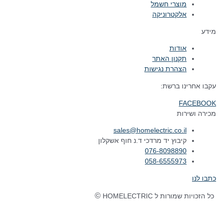
מוצרי חשמל
אלקטרוניקה
מידע
אודות
תקנון האתר
הצהרת נגישות
עקבו אחרינו ברשת:
FACEBOOK
מכירה ושירות
sales@homelectric.co.il
קיבוץ יד מרדכי ד.נ חוף אשקלון
076-8098890
058-6555973
כתבו לנו
©
כל הזכויות שמורות ל HOMELECTRIC
נבנה ע"י Ymdigi
tal בניית אתרים