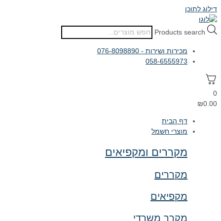
דילוג לתוכן
Products search
מכירות ושירות - 076-8098890
058-6555973
0
₪
0.00
דף הבית
מוצרי חשמל
מקררים ומקפיאים
מקררים
מקפיאים
מקרר משרדי