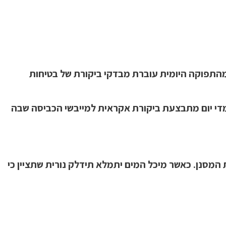
ייבש עובר מבחן תפקוד, מבחן בטיחות בחשמל ומבדקי איכות בפס הייצור, לפני שהוא יוצא מהמפעל. לפחות 3% מהתפוקה היומית עוברת מבדקי ביקורת של בטיחות
מדי יום מתבצעת ביקורת אקראית למייבשי הכביסה שבה
 המסנן. כאשר מיכל המים יתמלא תידלק נורית שתציין כי