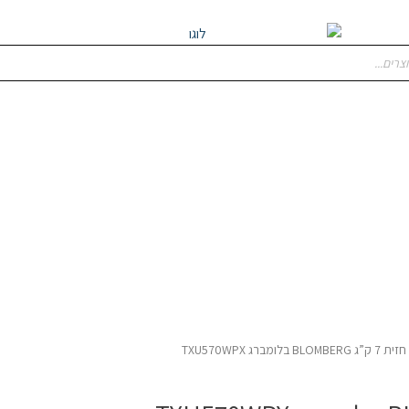
רג TXU570WPX