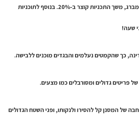
מאחר שזמנכם יקר, בלומברג תמיד מחפשת דרכים לתת לכם עוד זמן פנוי. בסדרות החדשות של מייבשי כביסה של בלומברג, משך התכניות קוצר ב-20%. בנוסף לתוכניות
נה, כך שהקמטים נעלמים והבגדים מוכנים ללבישה.
של פריטים גדולים ומסורבלים כמו מצעים.
בה של המסנן קל להסירו ולנקותו, ופני השטח הגדולים