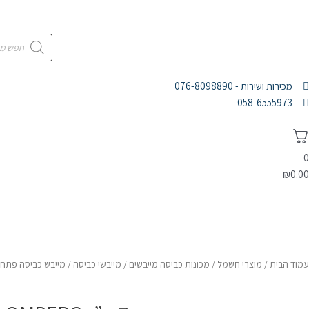
מכירות ושירות - 076-8098890
058-6555973
0
₪
0.00
דף הבית
מוצרי חשמל
אלקטרוניקה
אודות
עמוד הבית
/
מוצרי חשמל
/
מכונות כביסה מייבשים
/
מייבשי כביסה
/ מייבש כביסה פתח חזית 7 ק”ג BLOMBERG בלומב