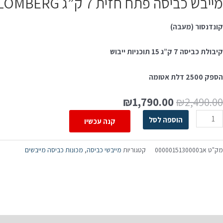
מייבש כביסה פתח חזית 7 ק”ג BLOMBERG בלומברג TXU570WPX
קונדנסור (מעבה)
קיבולת כביסה 7 ק”ג 15 תוכניות ייבוש
הספק 2500 דלת אטומה
₪
1,790.00
₪
2,490.00
הוספה לסל
קנה עכשיו
מק"ט
אב0000015130000
קטגוריות
מייבשי כביסה
,
מכונות כביסה מייבשים