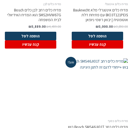
יח כלים אינטגלי
מדיח כלים לבן
מדיח כלים אינטגרלי מלא Bauknecht
מדיח כלים רחב לבן כלים Bosch
BIO3T121PEIS עם פתיחת דלת
SMS2HVW67G הוא המדיח האידיאלי
וטומטית | יבואן רשמי ניופאן
לבית המשפחה
₪
3,889.00
₪
4,499.00
₪
3,000.00
₪
3,890.0
הוספה לסל
הוספה לסל
קנה עכשיו
קנה עכשיו
Sale!
דיח כלים כסוף
מדיח כלים ‏רחב Bosch SMS46JI01T בוש