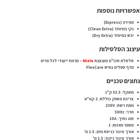
פשרויות נוספות
מהירה (Express)
נקי במיוחד (Clean Extra)
יבש במיוחד (Dry Extra)
יצוב הסלסילות
סלסלת סכו"ם מעוצבת
Miele
– מרווח ייעודי לכל פריט
מדף ספלים גמיש FlexCare
תונים טכניים
משקל: 53.5 ק"ג
צריכת הספק כוללת: 2 קוו"ט
מתח רשת: 230V
תדר: 50Hz
סוג נתיך: 10A
מספר פאזות: 1
אורך צינור כניסת מים: 1.5 מ'
אורך צינור ניקוז: 1.5 מ'