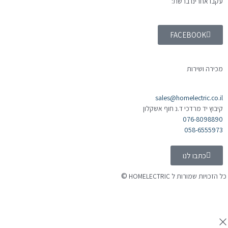
עקבו אחרינו ברשת:
FACEBOOK
מכירה ושירות
sales@homelectric.co.il
קיבוץ יד מרדכי ד.נ חוף אשקלון
076-8098890
058-6555973
כתבו לנו
©
 הזכויות שמורות ל HOMELECTRIC
נה ע"י Ymdigi
tal בניית אתרים