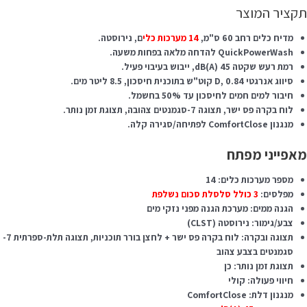
קציר המוצר
מדיח כלים רחב 60 ס"מ,
14 מערכות כלי
ם, נירוסטה.
QuickPowerWash להדחה מלאה בפחות משעה.
רמת רעש שקטה 45 dB(A), ייבוש בעיבוי פעיל.
סיווג אנרגטי D, 0.84 קוט"ש בתוכנית חיסכון, 8.5 ליטר מים.
חיבור למים חמים לחיסכון עד 50% בחשמל.
לוח בקרה פס ישר, תצוגה 7-סגמנטים צהובה, תצוגת זמן נותר.
מנגנון ComfortClose לפתיחה/סגירה קלה.
אפייני מפתח
מספר מערכות כלים: 14
מפלסים:
3 כולל סלסלת סכום נשלפת
הגנה ממים: מערכת הגנה מפני נזקי מים
צבע/גימור: נירוסטה (CLST)
תצוגה ובקרה: לוח בקרה פס ישר + לחצן בורר תוכניות, תצוגה תלת-ספרתית 7-
סגמנטים בצבע צהוב
תצוגת זמן נותר: כן
חיווי פעולה: קולי
מנגנון דלת: ComfortClose