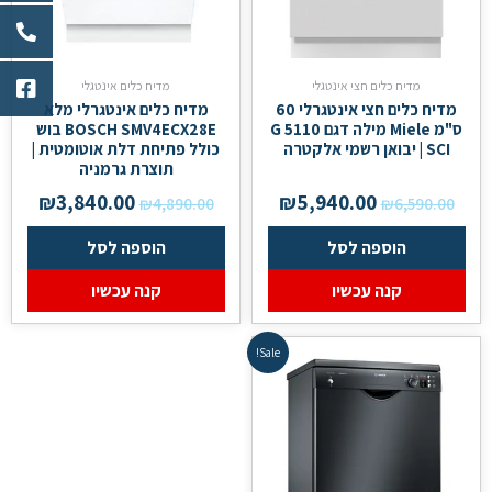
מדיח כלים חצי אינטגלי
מדיח כלים אינטגלי
מדיח כלים חצי אינטגרלי 60
מדיח כלים אינטגרלי מלא
ס"מ Miele מילה דגם G 5110
BOSCH SMV4ECX28E בוש
SCI | יבואן רשמי אלקטרה
כולל פתיחת דלת אוטומטית |
תוצרת גרמניה
₪
3,840.00
₪
5,940.00
₪
4,890.00
₪
6,590.00
הוספה לסל
הוספה לסל
קנה עכשיו
קנה עכשיו
Sale!