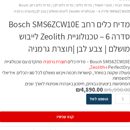
מוד הבית
/
מוצרי חשמל
/
מדיחי כלים
/
מדיח כלים לבן
/ מדיח כלים רחב Bosch
SMS6 סדרה 6 – טכנולוגיית Zeolith לייבוש מושלם | צבע לבן |תוצרת גרמניה
מדיח כלים רחב Bosch SMS6ZCW10E
סדרה 6 – טכנולוגיית Zeolith לייבוש
ושלם | צבע לבן |תוצרת גרמניה
Bosch SMS6ZCW1 – מדיח כלים
תוצרת גרמניה
מתקדם עם טכנולוגיית
PerfectDr
ו-Zeolith,
עולה שקטה במיוחד, קישוריות חכמה וייבוש מושלם לכל סוגי הכלים. אידיאלי
משפחות
מחפשות ביצועים גבוהים, חיסכון באנרגיה ואמינות לאורך שנים.
המחיר
המחיר
₪
4,890.00
₪
5,990.0
המקורי
הנוכחי
מות
הוספה לסל
היה:
הוא:
ל
₪4,890.00.
₪5,990.00.
דיח
לים
קנה עכשיו
חב
Bosc