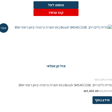
המקורי
הנוכחי
היה:
הוא:
הוספה לסל
₪4,990.00.
₪5,999.00.
קנה עכשיו
Sale!
אזל מן המלאי
דיח כלים כסוף
 כלים ‏רחב Bosch SMS4ECI26E בוש תוצרת גרמניה יבואן רשמי BSH
המחיר
המחיר
₪
3,450.00
₪
4,999.0
המקורי
הנוכחי
היה:
הוא:
מידע נוסף
₪3,450.00.
₪4,999.00.