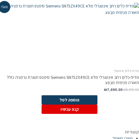
Sale!
יח כלים אינטגלי
מדיח כלים ‏רחב אינטגרלי מלא Siemens SN75ZX49CE סימנס תוצרת גרמניה כולל
אורה פנימית מבצע
המחיר
המחיר
₪
7,690.00
₪
8,990.0
המקורי
הנוכחי
היה:
הוא:
הוספה לסל
₪7,690.00.
₪8,990.00.
קנה עכשיו
טגוריות
מוצרי חשמל