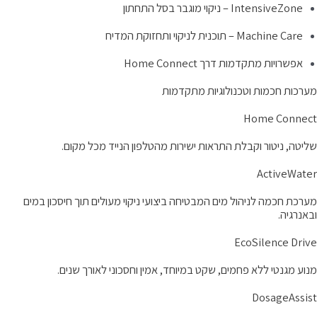
IntensiveZone – ניקוי מוגבר בסל התחתון
Machine Care – תוכנית לניקוי ותחזוקת המדיח
אפשרויות מתקדמות דרך Home Connect
ערכות חכמות וטכנולוגיות מתקדמות
Home Connec
ליטה, ניטור וקבלת התראות ישירות מהטלפון הנייד מכל מקום.
ActiveWate
ערכת חכמה לניהול מים המבטיחה ביצועי ניקוי מעולים תוך חיסכון במים
באנרגיה.
EcoSilence Driv
נוע מגנטי ללא פחמים, שקט במיוחד, אמין וחסכוני לאורך שנים.
DosageAssis