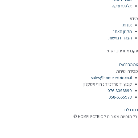
אלקטרוניקה
ידע
אודות
תקנון האתר
הצהרת נגישות
קבו אחרינו ברשת:
FACEBOO
כירה ושירות
sales@homelectric.co.il
קיבוץ יד מרדכי ד.נ חוף אשקלון
076-8098890
058-6555973
תבו לנו
©
 הזכויות שמורות ל HOMELECTRIC
נה ע"י Ymdigi
tal בניית אתרים