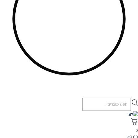
Products
search
₪
0.0