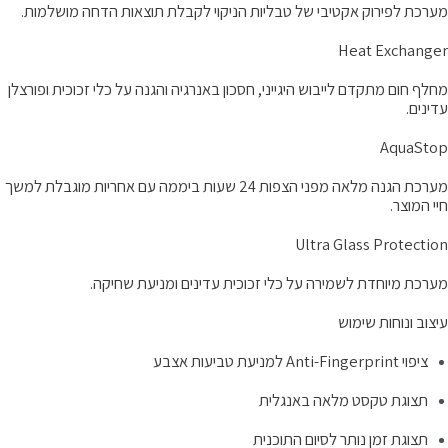
ערכת לפירוק אקטיבי של טבליות הניקוי לקבלת תוצאות הדחה מושלמות.
Heat Exchange
חלף חום מתקדם לייבוש היגייני, חסכון באנרגיה והגנה על כלי זכוכית ופורצלן
דינים.
AquaSto
מערכת הגנה מלאה מפני הצפות 24 שעות ביממה עם אחריות מוגבלת למשך
יי המוצר.
Ultra Glass Protectio
ערכת מיוחדת לשמירה על כלי זכוכית עדינים ומניעת שחיקה.
יצוב ונוחות שימוש
ציפוי Anti-Fingerprint למניעת טביעות אצבע
תצוגת טקסט מלאה באנגלית
תצוגת זמן נותר לסיום התוכנית