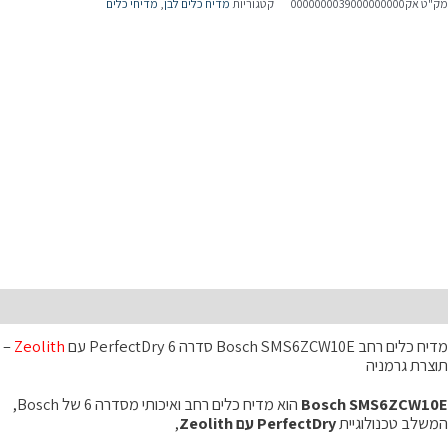
ק"ט
אק0000000039000000000
קטגוריות
מדיח כלים לבן
,
מדיחי כלים
SMS6ZCW10
דרה
נולוגיית
Zeoli
יבוש
ושלם
בע
ן
וצרת
רמניה
יאור
ח כלים רחב Bosch SMS6ZCW10E סדרה 6 PerfectDry עם
Zeolith
–
וצרת גרמניה
Bosch SMS6ZCW10
הוא מדיח כלים רחב ואיכותי מסדרה 6 של Bosch,
משלב טכנולוגיית
PerfectDry עם Zeolith
,