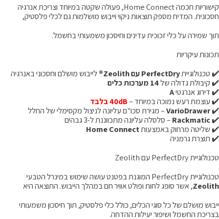
קישוריות חכמה Home Connect, פעולה שקטה במיוחד וצריכת אנרגיה
סכונית. המדיח מספק תוצאות ניקוי וייבוש מושלמות גם לכלי פלסטיק,
וך שמירה על כלי זכוכית עדינים וחיסכון משמעותי בחשמל.
כונות עיקריות
️ טכנולוגיית
PerfectDry עם Zeolith®
לייבוש מושלם וחסכוני באנרגיה
️ קיבולת גדולה של
14 מערכות כלים
️ דירוג אנרגטי
A
️ עוצמת רעש נמוכה במיוחד –
40dB בלבד
✔
VarioDrawer
– מגירת סכו"ם עליונה לניצול מקסימלי של החלל
✔
Rackmatic
– סלסלה עליונה מתכווננת ל-3 גבהים
️ שליטה מרחוק באמצעות
Home Connect
️ תוצרת גרמניה
ולוגיית PerfectDry עם Zeolith
וגיית PerfectDry המוגנת בפטנט עושה שימוש במינרל הטבעי
Zeolit
, אשר סופג לחות ופולט אוויר חם במהלך הייבוש. התוצאה היא
יבוש מושלם של כל סוגי הכלים, כולל כלי פלסטיק, תוך חיסכון משמעותי
צריכת החשמל ושיפור יעילות ההדחה.