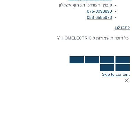
קיבוץ יד מרדכי ד.נ חוף אשקלון
076-8098890
058-6555973
כתבו לנו
©
כל הזכויות שמורות ל HOMELECTRIC
נבנה ע"י Ymdigi
tal בניית אתרים
Skip to content