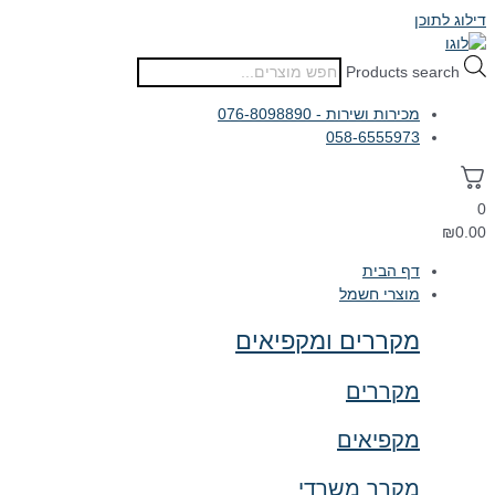
דילוג לתוכן
Products search
מכירות ושירות - 076-8098890
058-6555973
0
₪
0.00
דף הבית
מוצרי חשמל
מקררים ומקפיאים
מקררים
מקפיאים
מקרר משרדי