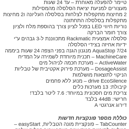
טיימר להפעלה מאוחרת – עד 24 שעות
מעצורים למניעת יציאת הסלסלה מהמסילות
2 מחיצות מתקפלות לצלחות בסלסלה העליונה ו2 מחיצות
מתקפלות בסלסלה התחתונה
נוריות חיווי LED בפנל לציון צורך בהוספת מלח ולציון
צורך חומר הברקה
סלסלה אמצעית Rackmatic מתכווננת ל-3 גבהים ע"י
ידיות אחיזה בצידי הסלסלה
7/24 AquaStop מנגנון הגנה בפני הצפה 24 שעות ביממה
MachineCare – תכנית מיוחדת לשמירה על המדיח
ActiveWater – מערכת חכמה לניהול מים
DosageAssist – מערכת פירוק אקטיבית של טבליות
הניקוי לתוצאות מושלמות
drive EcoSilence – מנוע ללא פחמים
קיבולת: 13 מערכות כלים
צריכת מים חסכונית במיוחד: 7.6 ליטר בלבד!
חרישי: 44dB בלבד
דירוג אנרגטי A
כוללת מספר פונקציות חדשות
TabCounter – פונקציית מונה הטבליות, easyStart –