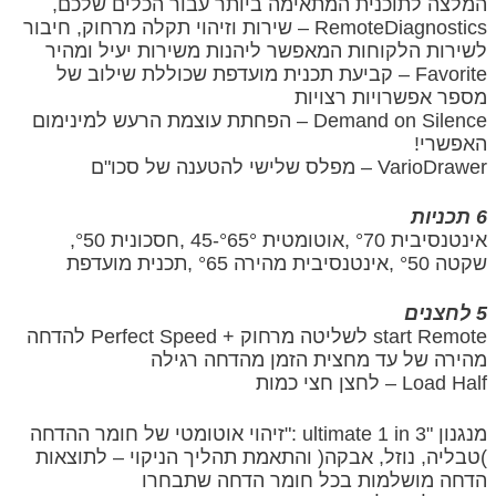
המלצה לתוכנית המתאימה ביותר עבור הכלים שלכם,
RemoteDiagnostics – שירות וזיהוי תקלה מרחוק, חיבור
לשירות הלקוחות המאפשר ליהנות משירות יעיל ומהיר
Favorite – קביעת תכנית מועדפת שכוללת שילוב של
מספר אפשרויות רצויות
Demand on Silence – הפחתת עוצמת הרעש למינימום
האפשרי!
VarioDrawer – מפלס שלישי להטענה של סכו"ם
6 תכניות
אינטנסיבית °70 ,אוטומטית °65°-45 ,חסכונית °50,
שקטה °50 ,אינטנסיבית מהירה °65 ,תכנית מועדפת
5 לחצנים
start Remote לשליטה מרחוק + Perfect Speed להדחה
מהירה של עד מחצית הזמן מהדחה רגילה
Load Half – לחצן חצי כמות
מנגנון "ultimate 1 in 3 :"זיהוי אוטומטי של חומר ההדחה
)טבליה, נוזל, אבקה( והתאמת תהליך הניקוי – לתוצאות
הדחה מושלמות בכל חומר הדחה שתבחרו