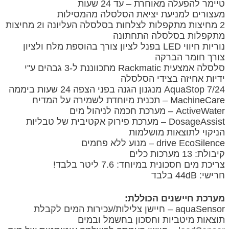
טיימר להפעלה מאוחרת – עד 24 שעות
מעצורים למניעת יציאת הסלסלה מהמסילות
2 מחיצות מתקפלות לצלחות בסלסלה העליונה ו2 מחיצות
מתקפלות בסלסלה התחתונה
נוריות חיווי LED בפנל לציון צורך בהוספת מלח ולציון
צורך חומר הברקה
סלסלה אמצעית Rackmatic מתכווננת ל-3 גבהים ע"י
ידיות אחיזה בצידי הסלסלה
7/24 AquaStop מנגנון הגנה בפני הצפה 24 שעות ביממה
MachineCare – תכנית מיוחדת לשמירה על המדיח
ActiveWater – מערכת חכמה לניהול מים
DosageAssist – מערכת פירוק אקטיבית של טבליות
הניקוי לתוצאות מושלמות
drive EcoSilence – מנוע ללא פחמים
קיבולת: 13 מערכות כלים
צריכת מים חסכונית במיוחד: 7.6 ליטר בלבד!
חרישי: 44dB בלבד
מערכת חיישנים הכוללת:
aquaSensor – חיישן צלילות/עכירות המים לקבלת
תוצאות מיטביות וחסכון בחשמל ובמים