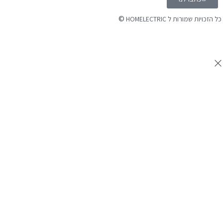
©
 הזכויות שמורות ל HOMELECTRIC
נה ע"י Ymdigi
tal בניית אתרים