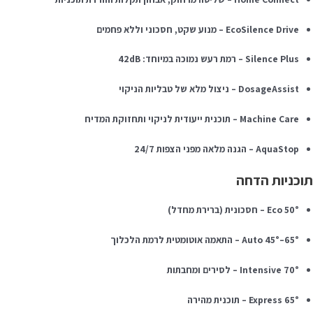
EcoSilence Drive – מנוע שקט, חסכוני וללא פחמים
Silence Plus – רמת רעש נמוכה במיוחד: 42dB
DosageAssist – ניצול מלא של טבליות הניקוי
Machine Care – תוכנית ייעודית לניקוי ותחזוקת המדיח
AquaStop – הגנה מלאה מפני הצפות 24/7
וכניות הדחה
Eco 50° – חסכונית (ברירת מחדל)
Auto 45°–65° – התאמה אוטומטית לרמת הלכלוך
Intensive 70° – לסירים ומחבתות
Express 65° – תוכנית מהירה