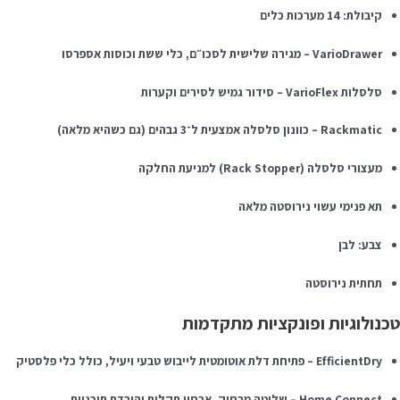
קיבולת: 14 מערכות כלים
VarioDrawer – מגירה שלישית לסכו״ם, כלי ששת וכוסות אספרסו
סלסלות VarioFlex – סידור גמיש לסירים וקערות
Rackmatic – כוונון סלסלה אמצעית ל־3 גבהים (גם כשהיא מלאה)
מעצורי סלסלה (Rack Stopper) למניעת החלקה
תא פנימי עשוי נירוסטה מלאה
צבע: לבן
תחתית נירוסטה
כנולוגיות ופונקציות מתקדמות
EfficientDry – פתיחת דלת אוטומטית לייבוש טבעי ויעיל, כולל כלי פלסטיק
Home Connect – שליטה מרחוק, אבחון תקלות והורדת תוכניות