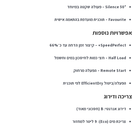
Silence 50° – פעולה שקטה במיוחד
Favourite – תוכנית מועדפת בהתאמה אישית
פשרויות נוספות
SpeedPerfect+ – קיצור זמן הדחה עד כ־66%
Half Load – חצי כמות לחיסכון במים וחשמל
Remote Start – הפעלה מרחוק
הפעלה/ביטול EfficientDry לפי תוכנית
ריכה ודירוג
דירוג אנרגטי: B (חסכוני מאוד)
צריכת מים (Eco): 9 ליטר למחזור