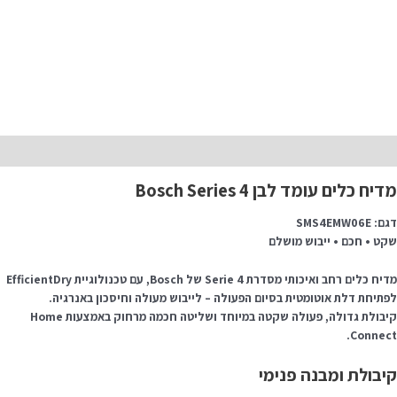
יאור
דיח כלים עומד לבן Bosch Series 4
: SMS4EMW06E
קט • חכם • ייבוש מושלם
מדיח כלים רחב ואיכותי מסדרת Serie 4 של Bosch, עם טכנולוגיית EfficientDry
פתיחת דלת אוטומטית בסיום הפעולה – לייבוש מעולה וחיסכון באנרגיה.
קיבולת גדולה, פעולה שקטה במיוחד ושליטה חכמה מרחוק באמצעות Home
Connect
יבולת ומבנה פנימי