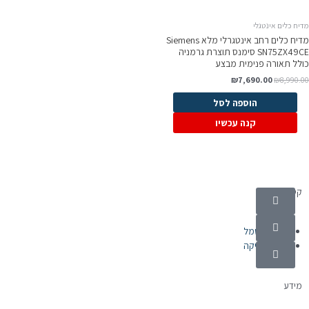
יח כלים אינטגלי
מדיח כלים ‏רחב אינטגרלי מלא Siemens
SN75ZX49CE סימנס תוצרת גרמניה
ולל תאורה פנימית מבצע
₪
7,690.00
₪
8,990.0
הוספה לסל
קנה עכשיו
קטגוריות
מוצרי חשמל
אלקטרוניקה
מידע