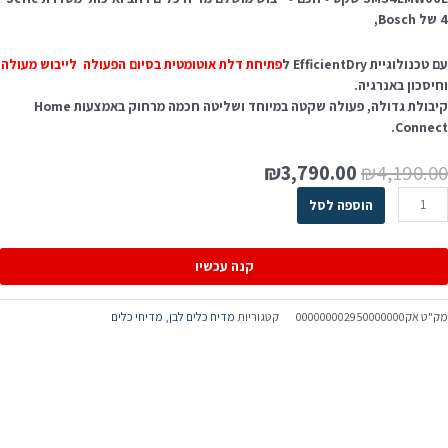
Bos,
 טכנולוגיית EfficientDry ל
פתיחת דלת אוטומטית בסיום הפעולה לייבוש מעולה
חיסכון באנרגיה.
קיבולת גדולה, פעולה שקטה במיוחד ושליטה חכמה מרחוק באמצעות Home
Connect
₪
3,790.00
₪
4,190.0
הוספה לסל
קנה עכשיו
ק"ט
אק000000002950000000
קטגוריות
מדיח כלים לבן
,
מדיחי כלים