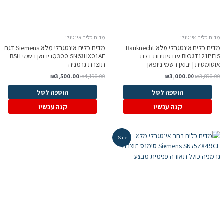
יח כלים אינטגלי
מדיח כלים אינטגלי
מדיח כלים אינטגרלי מלא Bauknecht
מדיח כלים אינטגרלי מלא Siemens דגם
BIO3T121PEIS עם פתיחת דלת
iQ300 SN63HX01AE יבואן רשמי BSH
וטומטית | יבואן רשמי ניופאן
תוצרת גרמניה
₪
3,500.00
₪
4,190.00
₪
3,000.00
₪
3,890.0
הוספה לסל
הוספה לסל
קנה עכשיו
קנה עכשיו
Sale!