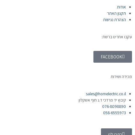
אודות
תקנון האתר
הצהרת נגישות
עקבו אחרינו ברשת:
FACEBOOK
מכירה ושירות
sales@homelectric.co.il
קיבוץ יד מרדכי ד.נ חוף אשקלון
076-8098890
058-6555973
כתבו לנו