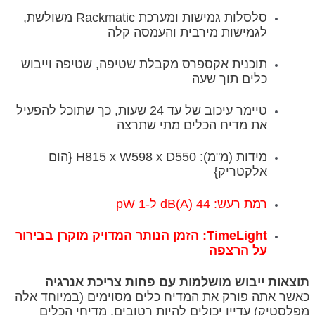
סלסלות גמישות ומערכת Rackmatic משולשת,
לגמישות מירבית והעמסה קלה
תוכנית אקספרס מקבלת שטיפה, שטיפה וייבוש
כלים תוך שעה
טיימר עיכוב של עד 24 שעות, כך שתוכל להפעיל
את מדיח הכלים מתי שתרצה
מידות (מ"מ): H815 x W598 x D550 {הום
אלקטריק}
רמת רעש: 44 dB(A) ל-1 pW
TimeLight: הזמן הנותר המדויק מוקרן בבירור
על הרצפה
תוצאות ייבוש מושלמות עם פחות צריכת אנרגיה
כאשר אתה פורק את המדיח כלים מסוימים (במיוחד אלה
מפלסטיק) עדיין יכולים להיות רטובים. מדיחי הכלים