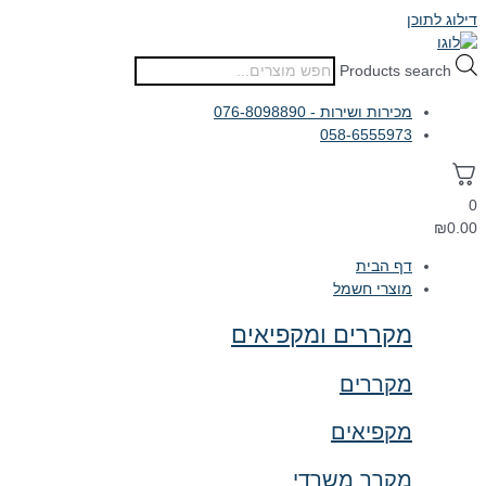
דילוג לתוכן
Products search
מכירות ושירות - 076-8098890
058-6555973
0
₪
0.00
דף הבית
מוצרי חשמל
מקררים ומקפיאים
מקררים
מקפיאים
מקרר משרדי