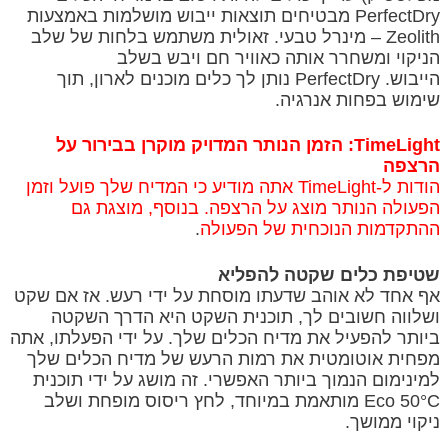
PerfectDry מבטיחים תוצאות ייבוש מושלמות באמצעות
Zeolith – מינרל טבעי. זאולית משתמש בלחות של שלב
הניקוי ומשחרר אותה כאוויר חם ויבש בשלב
הייבוש. PerfectDry נותן לך כלים מוכנים לארון, תוך
שימוש בפחות אנרגיה.
TimeLight: הזמן הנותר המדויק מוקרן בבירור על
הרצפה
הודות ל-TimeLight אתה מודיע כי המדיח שלך פועל וזמן
הפעולה הנותר מוצג על הרצפה. בנוסף, מוצגת גם
ההתקדמות הנוכחית של הפעולה
.
שטיפת כלים שקטה להפליא
אף אחד לא אוהב שדעתו מוסחת על ידי רעש. אז אם שקט
ושלווה חשובים לך, תוכנית השקט היא הדרך השקטה
ביותר להפעיל את מדיח הכלים שלך. על ידי הפעלתו, אתה
מפחית אוטומטית את רמות הרעש של מדיח הכלים שלך
למינימום הנמוך ביותר האפשרי. זה מושג על ידי תוכנית
Eco 50°C מותאמת במיוחד, לחץ ריסוס מופחת ושלב
ניקוי ממושך.