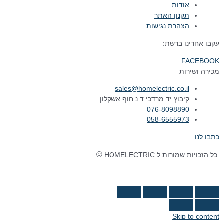
אודות
תקנון האתר
הצהרת נגישות
עקבו אחרינו ברשת:
FACEBOOK
מכירה ושירות
sales@homelectric.co.il
קיבוץ יד מרדכי ד.נ חוף אשקלון
076-8098890
058-6555973
כתבו לנו
©
כל הזכויות שמורות ל HOMELECTRIC
נבנה ע"י Ymdigi
tal בניית אתרים
Skip to content