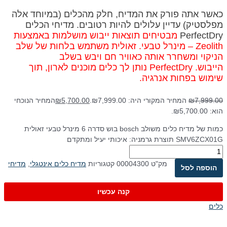
כאשר אתה פורק את המדיח, חלק מהכלים (במיוחד אלה
מפלסטיק) עדיין עלולים להיות רטובים. מדיחי הכלים
PerfectDry
מבטיחים תוצאות ייבוש מושלמות באמצעות
Zeolith – מינרל טבעי.
זאולית משתמש בלחות של שלב
הניקוי ומשחרר אותה כאוויר חם ויבש בשלב
הייבוש. PerfectDry נותן לך כלים מוכנים לארון, תוך
שימוש בפחות אנרגיה.
7,999.00
₪
המחיר המקורי היה: ₪7,999.00.
5,700.00
₪
המחיר הנוכחי
הוא: ₪5,700.00.
כמות של מדיח כלים משולב bosch בוש סדרה 6 מינרל טבעי זאולית
SMV6ZCX01G תוצרת גרמניה: איכותי יעיל ומתקדם
מק"ט
00004300
קטגוריות
מדיח כלים אינטגלי
,
מדיחי
הוספה לסל
קנה עכשיו
כלים