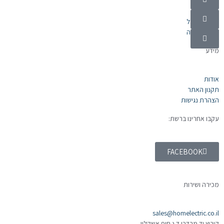
מוצרי חשמל
אלקטרוניקה
מידע
אודות
תקנון האתר
הצהרת נגישות
עקבו אחרינו ברשת:
FACEBOOK
מכירה ושירות
sales@homelectric.co.il
קיבוץ יד מרדכי ד.נ חוף אשקלון