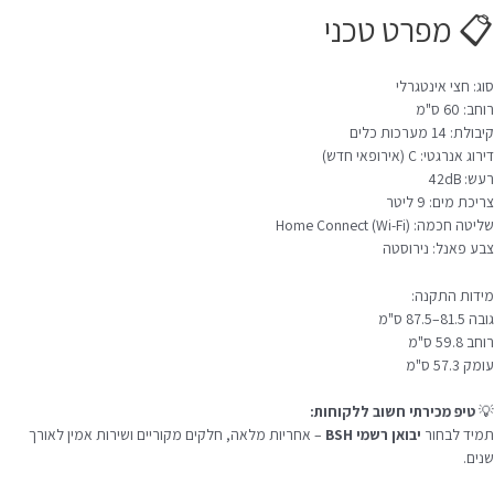
📋 מפרט טכני
סוג: חצי אינטגרלי
רוחב: 60 ס"מ
קיבולת: 14 מערכות כלים
דירוג אנרגטי: C (אירופאי חדש)
רעש: 42dB
צריכת מים: 9 ליטר
שליטה חכמה: Home Connect (Wi-Fi)
צבע פאנל: נירוסטה
מידות התקנה:
גובה 81.5–87.5 ס"מ
רוחב 59.8 ס"מ
עומק 57.3 ס"מ
💡
טיפ מכירתי חשוב ללקוחות:
תמיד לבחור
יבואן רשמי BSH
– אחריות מלאה, חלקים מקוריים ושירות אמין לאורך
שנים.