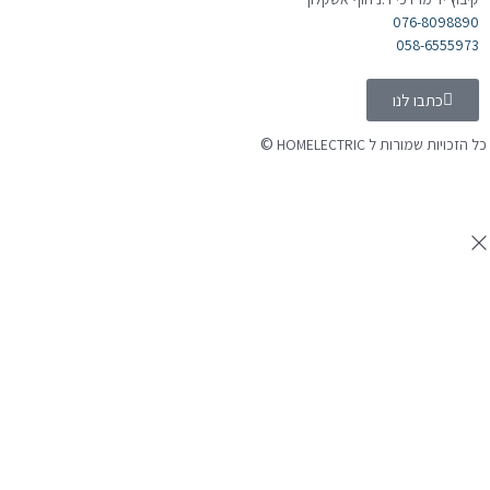
076-8098890
058-6555973
כתבו לנו
©
כל הזכויות שמורות ל HOMELECTRIC
נבנה ע"י Ymdigi
tal בניית אתרים