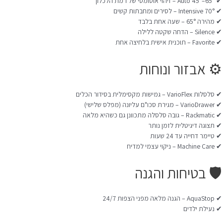
✔ Auto 45°–65° – זיהוי אוטומטי של רמת הלכלוך
✔ Intensive 70° – לסירים ומחבתות קשים
✔ מהירה 65° – שעה אחת בלבד
✔ Silence – הדחה שקטה ללילה
✔ Favorite – תוכנית אישית בלחיצה אחת
⚙️ אבזור ונוחות
✔ סלסלות VarioFlex – גמישות מקסימלית בסידור הכלים
✔ VarioDrawer – מגירת סכו"ם עליונה (מפלס שלישי)
✔ Rackmatic – גובה סלסלה מתכוונן גם כשהיא מלאה
✔ תצוגה דיגיטלית לזמן נותר
✔ טיימר דחייה עד 24 שעות
✔ Machine Care – ניקוי עצמי למדיח
🛡️ בטיחות והגנה
✔ AquaStop – הגנה מלאה מפני הצפות 24/7
✔ נעילת ילדים