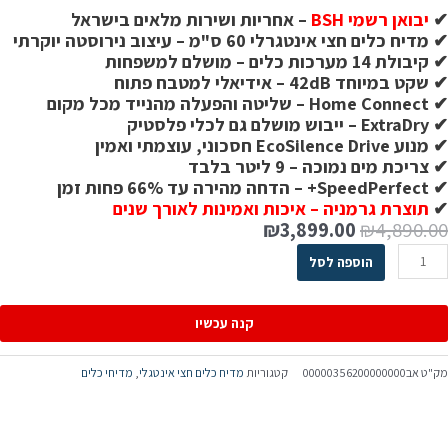
✔
יבואן רשמי BSH
– אחריות ושירות מלאים בישראל
✔ מדיח כלים חצי אינטגרלי 60 ס"מ – עיצוב נירוסטה יוקרתי
✔ קיבולת 14 מערכות כלים – מושלם למשפחות
✔ שקט במיוחד 42dB – אידיאלי למטבח פתוח
✔ Home Connect – שליטה והפעלה מהנייד מכל מקום
✔ ExtraDry – ייבוש מושלם גם לכלי פלסטיק
✔ מנוע EcoSilence Drive חסכוני, עוצמתי ואמין
✔ צריכת מים נמוכה – 9 ליטר בלבד
✔ SpeedPerfect+ – הדחה מהירה עד 66% פחות זמן
✔
תוצרת גרמניה – איכות ואמינות לאורך שנים
₪
3,899.00
₪
4,890.00
הוספה לסל
קנה עכשיו
מק"ט
אב00000356200000000
קטגוריות
מדיח כלים חצי אינטגלי
,
מדיחי כלים