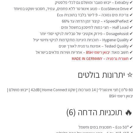
✔ ExtraDry – ייבוש מוגבר ומושלם גם לכלי פלסטיק
✔ EcoSilence Drive – מנוע אינוורטר ללא פחמים, עמיד, חסכוני ושקט במיוחד
✔ צריכת מים נמוכה – 9 ליטר בלבד בתוכנית Eco
✔ SpeedPerfect+ – קיצור זמן הדחה עד 66%
✔ Half Load – חצי כמות לחיסכון בחשמל ומים
✔ DosageAssist – פירוק אקטיבי של טבליות לניקוי יסודי יותר
✔ Hygiene Quality – תוכניות היגיינה מתקדמות לניקוי וחיטוי יעיל
✔ Tested Quality – אמינות גרמנית לאורך שנים
✔ חשוב מאוד:
יבואן רשמי BSH
– אחריות ושירות מלאים בישראל
✔
תוצרת גרמניה – MADE IN GERMANY
⭐ יתרונות בולטים
60 ס"מ | חצי אינטגרלי | 14 מערכות | שקט 42dB | Home Connect | ייבוש מושלם |
יבואן רשמי BSH
🔥 תוכניות הדחה (6)
✔ Eco 50° – חסכונית במים וחשמל