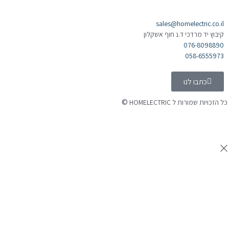
sales@homelectric.co.il
קיבוץ יד מרדכי ד.נ חוף אשקלון
076-8098890
058-6555973
כתבו לנו
©
 הזכויות שמורות ל HOMELECTRIC
נה ע"י Ymdigi
tal בניית אתרים