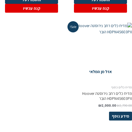
קנה עכשיו
קנה עכשיו
Sale!
אזל מן המלאי
דיח כלים כסוף
מדיח כלים ‏רחב נירוסטה Hoover
HDPN4S603P הובר
₪
2,000.00
₪
2,790.0
מידע נוסף