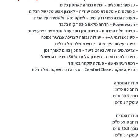
ולת גבוהה לאחסון כלים
ת – לארגון אופטימלי של הכלים
 מערכת הגנה מפני נזקי מים – לשקט נפשי ולשמירה על הבית
מלאה ב-58 דקות בלבד
תצוגה תלת ספרתית – תצוגת זמן נותר עם 8 סגמנטים בצבע צהוב
ווג אנרגטי A++ – יעילות גבוהה לצריכת אנרגיה נמוכה
סיווג יעילות הייבוש A – ייבוש מושלם של הכלים
ריכת מים שנתית 2492 ליטר – חסכון במים לאורך זמן
חיבור למים חמים – חיסכון של עד 50% בצריכת החשמל
מת רעש 45 dB – פעולה שקטה במיוחד
ריקה שקטה ComfortClose – סגירה רכה ושקטה של הדלת
ידות הגומחה
חב 60 ס"מ
ה 80.5 ס"מ
מק 57 ס"מ
ידות המדיח
ב 59.8 ס"מ
ה 80.5 ס"מ
מק 57 ס"מ