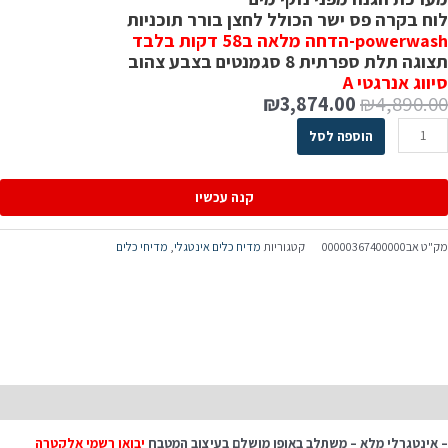
וח בקרה פס ישר הכולל לחצן בורר תוכניות
powerwa-הדחה מלאה ב58 דקות בלבד
וגה תלת ספרתית 8 סגמנטים בצבע צהוב
יווג אנרגטי A
₪
3,874.00
₪
4,890.0
הוספה לסל
קנה עכשיו
ק"ט
אב00000367400000
קטגוריות
מדיח כלים אינטגלי
,
מדיחי כלים
יאור
 אינטגרלי מלא – משתלב באופן מושלם בעיצוב המטבח
יבואן רשמי אלקטרה