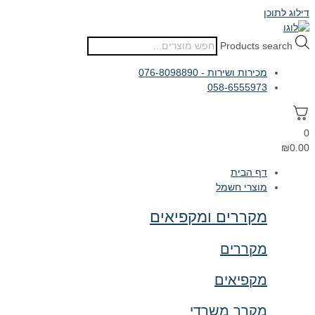
דילוג לתוכן
Products search
מכירות ושירות - 076-8098890
058-6555973
0
₪
0.00
דף הבית
מוצרי חשמל
מקררים ומקפיאים
מקררים
מקפיאים
מקרר משרדי