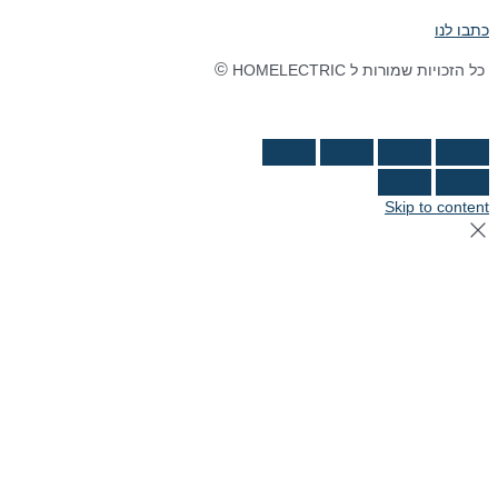
כתבו לנו
©
כל הזכויות שמורות ל HOMELECTRIC
נבנה ע"י Ymdigi
tal בניית אתרים
Skip to content