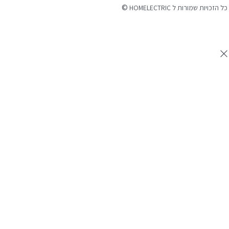
©
 הזכויות שמורות ל HOMELECTRIC
נה ע"י Ymdigi
tal בניית אתרים