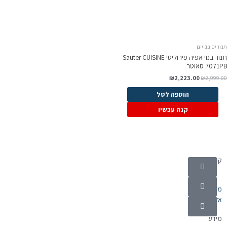
ורים בנויים
תנור בנוי אפיה פירוליטי Sauter CUISINE
7071 סאוטר
₪
2,223.00
₪
2,999.0
הוספה לסל
קנה עכשיו
קטגוריות
מוצרי חשמל
אלקטרוניקה
מידע