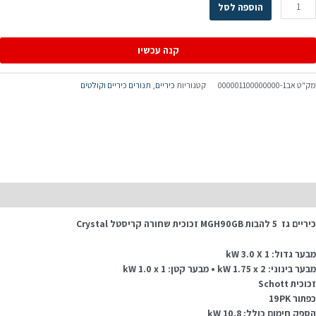
הוספה לסל
קנה עכשיו
ק"ט
אב000001100000000-1
קטגוריות
כיריים
,
תנורים כיריים וקולטים
יאור
ם גז 5 להבות MGH90GB זכוכית שחורה קריסטל Crystal
ער גדול: 1 kW 3.0 X
 בינוני: 2 kW 1.75 x • מבער קטן: 1 kW 1.0 x
וכית Schott
תור 19PK
פק חימום כולל: 10.8 kW