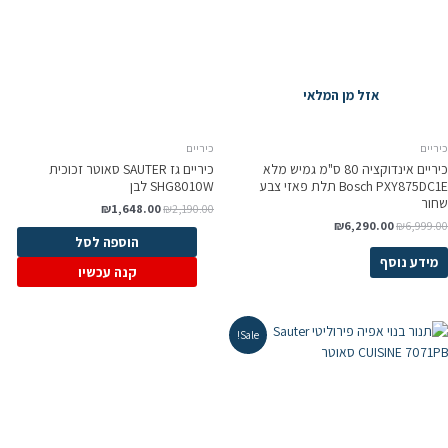
אזל מן המלאי
ריים
כיריים
כיריים אינדוקציה 80 ס"מ גמיש מלא
כיריים גז SAUTER סאוטר זכוכית
Bosch PXY875DC1E תלת פאזי צבע
SHG8010W לבן
חור
₪
1,648.00
₪
2,190.00
₪
6,290.00
₪
6,999.0
הוספה לסל
מידע נוסף
קנה עכשיו
Sale!