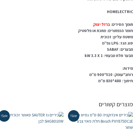
HOMELECTRI
ומך הסירים:
ברזל יצוק
ומר הכפתורים: מתכת או פלסטיק
שטח עליון: זכוכית
ג הגז: LPG גפ”מ
ערים: SABAF
ער תלת טבעתי: 1 kW 3.3 X
ידות:
חב*עומק: 510*900 מ”מ
וך: 480*830 מ”מ
וצרים קשורים
Sale!
Sale!