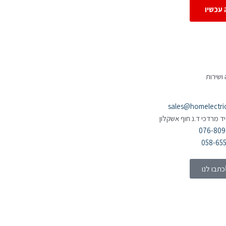
 עכשיו
ושירות
sales@homelectric.
יד מרדכי ד.נ חוף אשקלון
076-80
058-65
כתבו לנו