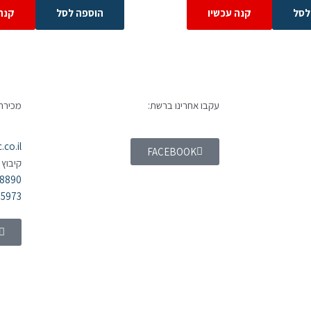
לסל
קנה עכשיו
הוספה לסל
קנה
עקבו אחרינו ברשת:
מכירה 
co.il
FACEBOOK
קיבוץ 
98890
55973