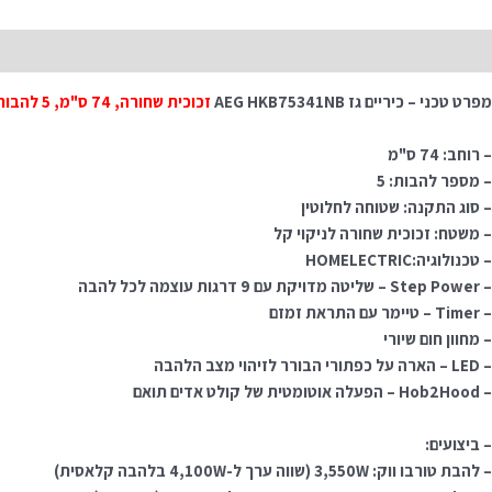
תיאור
מפרט טכני – כיריים גז AEG HKB75341NB
זכוכית שחורה, 74 ס"מ, 5 להבות
– רוחב: 74 ס"מ
– מספר להבות: 5
– סוג התקנה: שטוחה לחלוטין
– משטח: זכוכית שחורה לניקוי קל
– טכנולוגיה:HOMELECTRIC
– Step Power – שליטה מדויקת עם 9 דרגות עוצמה לכל להבה
– Timer – טיימר עם התראת זמזם
– מחוון חום שיורי
– LED – הארה על כפתורי הבורר לזיהוי מצב הלהבה
– Hob2Hood – הפעלה אוטומטית של קולט אדים תואם
– ביצועים:
– להבת טורבו ווק: 3,550W (שווה ערך ל-4,100W בלהבה קלאסית)