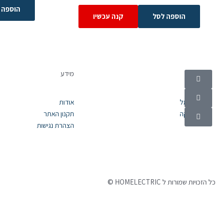
הוספה 
הוספה לסל
קנה עכשיו
קטגוריות
מידע
מוצרי חשמל
אודות
אלקטרוניקה
תקנון האתר
הצהרת נגישות
©
כל הזכויות שמורות ל HOMELECTRIC
נבנה ע"י Ymdigi
tal בניית אתרים