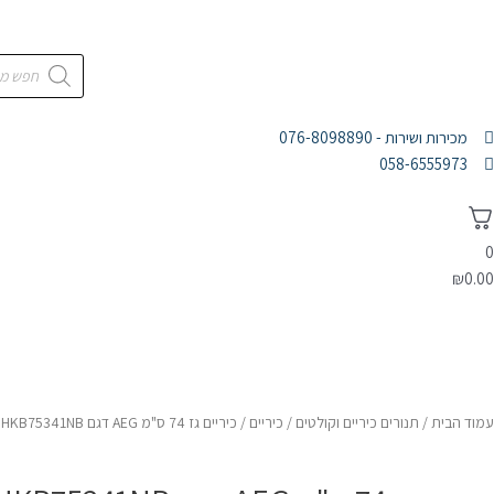
מכירות ושירות - 076-8098890
058-6555973
0
₪
0.00
דף הבית
מוצרי חשמל
אלקטרוניקה
אודות
עמוד הבית
/
תנורים כיריים וקולטים
/
כיריים
/ כיריים גז 74 ס"מ AEG דגם HKB75341NB זכוכית שחורה עם Step Power – יבואן רשמי מיניליין