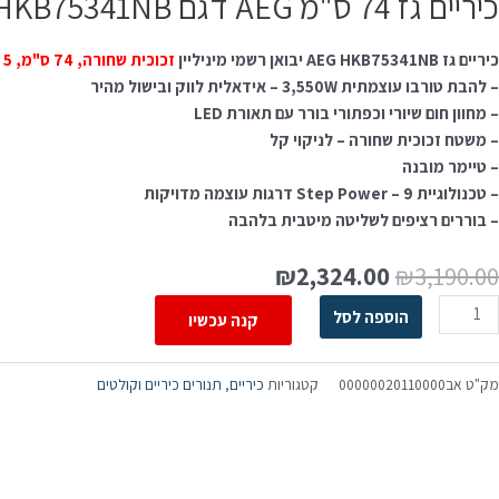
כיריים גז 74 ס"מ AEG דגם HKB75341NB זכוכית שחורה עם Step Power – יבואן רשמי מיניליין
כיריים גז AEG HKB75341NB יבואן רשמי מיניליין
זכוכית שחורה, 74 ס"מ, 5 להבות
– להבת טורבו עוצמתית 3,550W – אידאלית לווק ובישול מהיר
– מחוון חום שיורי וכפתורי בורר עם תאורת LED
– משטח זכוכית שחורה – לניקוי קל
– טיימר מובנה
– טכנולוגיית Step Power – 9 דרגות עוצמה מדויקות
– בוררים רציפים לשליטה מיטבית בלהבה
₪
2,324.00
₪
3,190.00
הוספה לסל
קנה עכשיו
מק"ט
אב00000020110000
קטגוריות
כיריים
,
תנורים כיריים וקולטים