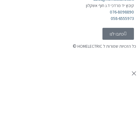
קיבוץ יד מרדכי ד.נ חוף אשקלון
076-8098890
058-6555973
כתבו לנו
©
 הזכויות שמורות ל HOMELECTRIC
נה ע"י Ymdigi
tal בניית אתרים