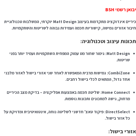
בואן רשמי BSH
כיריים אינדוקציה מתקדמות בעיצוב Matt Design יוקרתי, המשלבות טכנולוגיית
יבור אזורים גמישה, קישוריות חכמה ועמידות גבוהה לשריטות והשתקפויות.
כונות עיצוב וטכנולוגיה:
Matt Design: גימור שחור מט עמוק המפחית השתקפויות ועמיד יותר בפני
שריטות.
CombiZone: גמישות מרבית המאפשרת לאחד שני אזורי בישול לאזור מלבני
אחד גדול, המתאים לכלי בישול רחבים.
Home Connect: שליטה חכמה באמצעות אפליקציה – בדיקת מצב הכיריים
מרחוק, גישה למתכונים ותכונות נוספות.
DirectSelect: פיקוד טאצ' חדשני לשליטה נוחה, אינטואיטיבית ומדויקת על
כל אזור בישול.
זורי בישול: