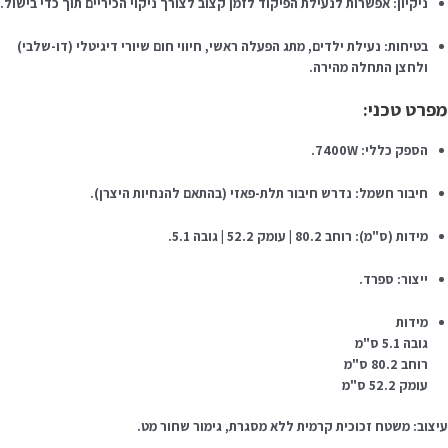
ניקיון: אפשרות לנעילת הפיקוד לזמן קצוב לצורך ניקוי הכיריים תוך כדי בישול.
בטיחות: נעילת ילדים, מתג הפעלה ראשי, חיווי חום שיורי דיגיטלי (דו-שלבי)
ולחצן התחלה מהירה.
פרט טכני:
הספק כללי: 7400W.
חיבור חשמל: נדרש חיבור תלת-פאזי (בהתאם להנחיות היצרן).
מידות (ס"מ): רוחב 80.2 | עומק 52.2 | גובה 5.1.
ייצור: ספרד.
מידות
גובה 5.1 ס"מ
רוחב 80.2 ס"מ
עומק 52.2 ס"מ
יצוב: משטח זכוכית קרמית ללא מסגרת, גימור שחור מט.