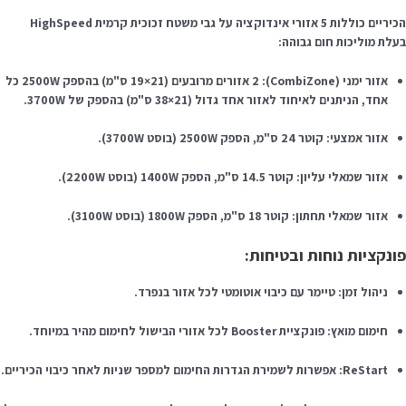
הכיריים כוללות 5 אזורי אינדוקציה על גבי משטח זכוכית קרמית HighSpeed
עלת מוליכות חום גבוהה:
אזור ימני (CombiZone): 2 אזורים מרובעים (21×19 ס"מ) בהספק 2500W כל
אחד, הניתנים לאיחוד לאזור אחד גדול (21×38 ס"מ) בהספק של 3700W.
אזור אמצעי: קוטר 24 ס"מ, הספק 2500W (בוסט 3700W).
אזור שמאלי עליון: קוטר 14.5 ס"מ, הספק 1400W (בוסט 2200W).
אזור שמאלי תחתון: קוטר 18 ס"מ, הספק 1800W (בוסט 3100W).
ונקציות נוחות ובטיחות:
ניהול זמן: טיימר עם כיבוי אוטומטי לכל אזור בנפרד.
חימום מואץ: פונקציית Booster לכל אזורי הבישול לחימום מהיר במיוחד.
ReStart: אפשרות לשמירת הגדרות החימום למספר שניות לאחר כיבוי הכיריים.