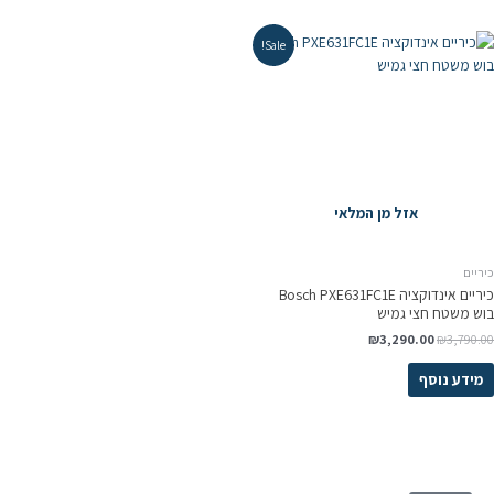
Sale!
אזל מן המלאי
ריים
כיריים אינדוקציה Bosch PXE631FC1E
וש משטח חצי גמיש
₪
3,290.00
₪
3,790.0
מידע נוסף