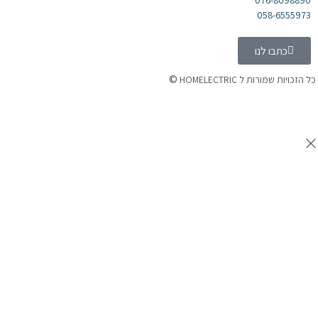
076-8098890
058-6555973
כתבו לנו
©
 הזכויות שמורות ל HOMELECTRIC
נה ע"י Ymdigi
tal בניית אתרים