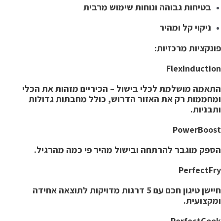
בטיחות גבוהה ונוחות שימוש מרבית
ניקוי קל ומהיר
ונקציות מרכזיות:
FlexInductio
תאמה מושלמת לכלי בישול – הכיריים מזהות את הכלי
מחממות רק את האזור הדרוש, כולל מחבתות גדולות
תבניות.
PowerBoos
ספק מוגבר להרתחה ובישול מהיר פי כמה מהרגיל.
PerfectFr
חיישן טיגון חכם עם 5 דרגות מדויקות לתוצאה אחידה
מקצועית.
PerfectCoo