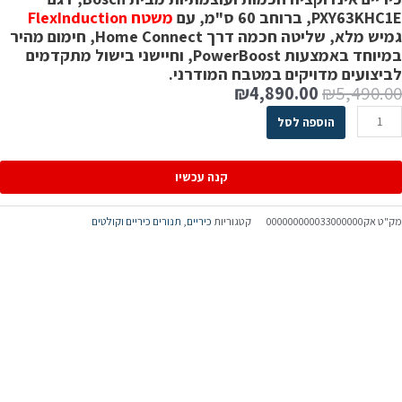
PXY63KHC, ברוחב 60 ס"מ, עם
משטח FlexInduction
גמיש מלא, שליטה חכמה דרך Home Connect, חימום מהיר
במיוחד באמצעות PowerBoost, וחיישני בישול מתקדמים
ביצועים מדויקים במטבח המודרני.
₪
4,890.00
₪
5,490.0
הוספה לסל
קנה עכשיו
ק"ט
אק000000000033000000
קטגוריות
כיריים
,
תנורים כיריים וקולטים