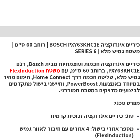
יאור
כיריים אינדוקציה BOSCH PXY63KHC1E | רוחב 60 ס"מ |
שטח גמיש מלא | SERIES 6
כיריים אינדוקציה חכמות ועוצמתיות מבית Bosch, דגם
PXY63KHC, ברוחב 60 ס"מ, עם
משטח FlexInduction
גמיש מלא, שליטה חכמה דרך Home Connect, חימום מהיר
במיוחד באמצעות PowerBoost, וחיישני בישול מתקדמים
ביצועים מדויקים במטבח המודרני.
פרט טכני:
סוג: כיריים אינדוקציה זכוכית קרמית
מספר אזורי בישול: 4 אזורים עם חיבור לאזור גמיש
(FlexInduction)