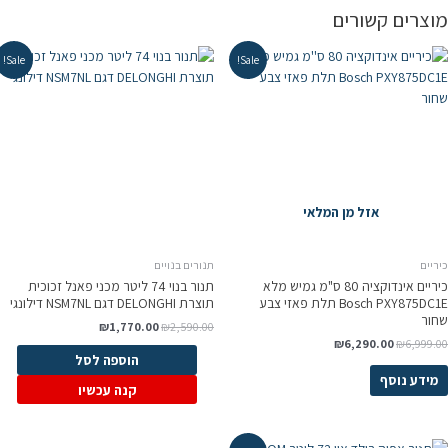
וצרים קשורים
Sale!
Sale!
אזל מן המלאי
ריים
תנורים בנויים
כיריים אינדוקציה 80 ס"מ גמיש מלא
תנור בנוי 74 ליטר מכני פאנל זכוכית
Bosch PXY875DC1E תלת פאזי צבע
תוצרת DELONGHI דגם NSM7NL דילונגי
חור
₪
1,770.00
₪
2,590.00
₪
6,290.00
₪
6,999.0
הוספה לסל
מידע נוסף
קנה עכשיו