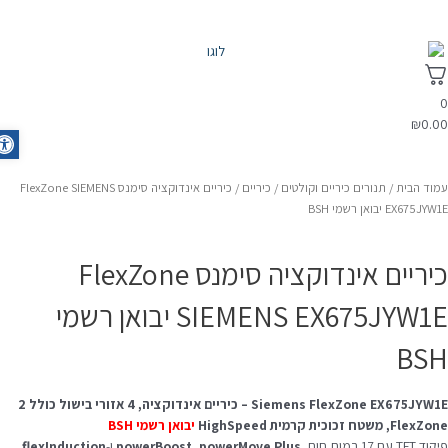
₪
0.0
olbar
מוד הבית
/
תנורים כיריים וקולטים
/
כיריים
/ כיריים אינדוקציה סימנס FlexZone SIEMENS
EX675JYW יבואן רשמי BSH
כיריים אינדוקציה סימנס FlexZone
SIEMENS EX675JYW1E יבואן רשמי
BS
Siemens FlexZone EX675JYW1E – כיריים אינדוקציה, 4 אזורי בישול כולל 2
Flex, משטח זכוכית קרמית HighSpeed
יבואן רשמי BSH
ד TFT עם 17 רמות חום,
powerMove Plus
,
powerBoost
ו‑
flexInduction