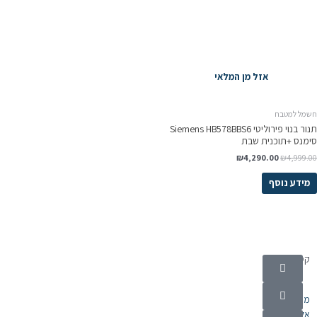
אזל מן המלאי
שמל למטבח
תנור בנוי פירוליטי Siemens HB578BBS6
ימנס +תוכנית שבת
₪
4,290.00
₪
4,999.0
מידע נוסף
קטגוריות
מוצרי חשמל
אלקטרוניקה