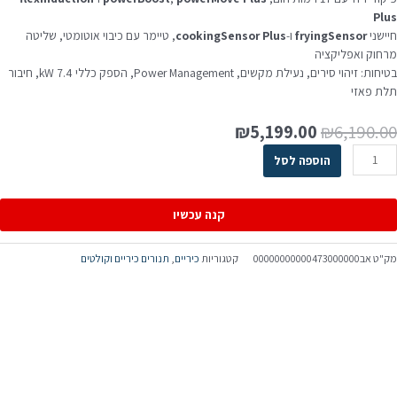
Plu
יישני
fryingSensor
ו‑
cookingSensor Plus
, טיימר עם כיבוי אוטומטי, שליטה
רחוק ואפליקציה
בטיחות: זיהוי סירים, נעילת מקשים, Power Management, הספק כללי 7.4 kW, חיבור
לת פאזי
₪
5,199.00
₪
6,190.0
הוספה לסל
קנה עכשיו
ק"ט
אב00000000000473000000
קטגוריות
כיריים
,
תנורים כיריים וקולטים