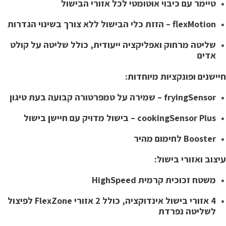
טיימר עם כיבוי אוטומטי לכל אזורי הבישול
flexMotion – הזזת כלי הבישול ללא צורך בשינוי הגדרות
שליטה מרחוק ואפליקציה ייעודית, כולל שליטה על קולט
אדים
יישנים ופונקציות מיוחדות:
fryingSensor – שמירה על טמפרטורה קבועה בעת טיגון
cookingSensor Plus – בישול מדויק עם חיישן בישול
Booster לחימום מהיר
יצוב ואזורי בישול:
משטח זכוכית קרמית HighSpeed
4 אזורי בישול אינדוקציה, כולל 2 אזורי FlexZone לפיצול
לשליטה נפרדת