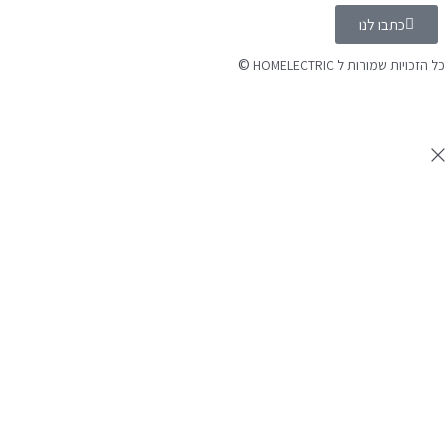
כתבו לנו
©
 הזכויות שמורות ל HOMELECTRIC
נה ע"י Ymdigi
tal בניית אתרים