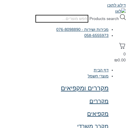
דילוג לתוכן
Products search
מכירות ושירות - 076-8098890
058-6555973
0
₪
0.00
דף הבית
מוצרי חשמל
מקררים ומקפיאים
מקררים
מקפיאים
מקרר משרדי