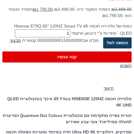
2,499.00
₪
המחיר המקורי היה: ₪2,499.00.
1,790.00
₪
המחיר הנוכחי
הוא: ₪1,790.00.
כמות של טלוויזיה חכמה Hisense E79Q 65" 120HZ Smart TV 4K
QLED - אחריות ע"י היבואן הרשמי
מק"ט
אב0000000000150500000
קטגוריה
מבצעי
הוספה לסל
קנה עכשיו
השבוע
תיאור
טלוויזיה חכמה HISENSE 120HZ בגודל 65 אינץ' בטכנולוגיית QLED
4K UHD
חוויית צפייה מתקדמת עם טכנולוגיית Quantum Dot Colour המייצרת
למעלה ממיליארד גווני צבע עשירים
ומדויקים, רזולוציית Ultra HD 4K חדה במיוחד ומערכת הפעלה חכמה