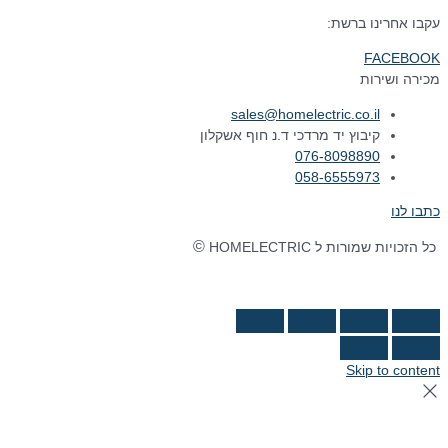
עקבו אחרינו ברשת:
FACEBOOK
מכירה ושירות
sales@homelectric.co.il
קיבוץ יד מרדכי ד.נ חוף אשקלון
076-8098890
058-6555973
כתבו לנו
©
כל הזכויות שמורות ל HOMELECTRIC
נבנה ע"י Ymdigi
tal בניית אתרים
Skip to content