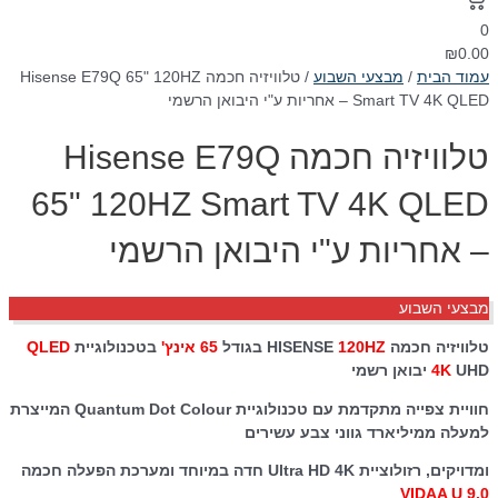
0
₪
0.00
עמוד הבית
/
מבצעי השבוע
/ טלוויזיה חכמה Hisense E79Q 65" 120HZ
Smart TV 4K QLED – אחריות ע"י היבואן הרשמי
טלוויזיה חכמה Hisense E79Q
65" 120HZ Smart TV 4K QLED
– אחריות ע"י היבואן הרשמי
מבצעי השבוע
טלוויזיה חכמה HISENSE
120HZ
בגודל
65 אינץ'
בטכנולוגיית
QLED
UHD יבואן רשמי
4K
חוויית צפייה מתקדמת עם טכנולוגיית Quantum Dot Colour המייצרת
למעלה ממיליארד גווני צבע עשירים
ומדויקים, רזולוציית Ultra HD 4K חדה במיוחד ומערכת הפעלה חכמה
VIDAA U 9.0