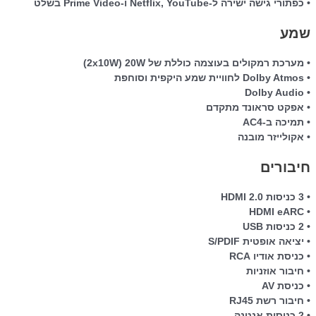
• כפתורי גישה ישירה ל-Netflix, YouTube ו-Prime Video בשלט
שמע
• מערכת רמקולים בעוצמה כוללת של 20W ‏(2x10W)
• Dolby Atmos לחוויית שמע היקפית וסוחפת
• Dolby Audio
• אפקט סראונד מתקדם
• תמיכה ב-AC4
• אקולייזר מובנה
חיבורים
• 3 כניסות HDMI 2.0
• HDMI eARC
• 2 כניסות USB
• יציאה אופטית S/PDIF
• כניסת אודיו RCA
• חיבור אוזניות
• כניסת AV
• חיבור רשת RJ45
• 2 כניסות אנטנה