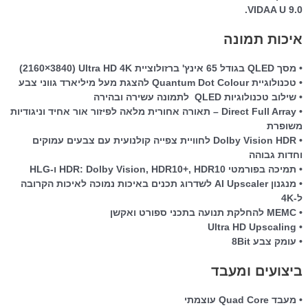
VIDAA U 9.0.
איכות תמונה
• מסך QLED בגודל 65 אינץ' ברזולוציית Ultra HD 4K ‏(3840×2160)
• טכנולוגיית Quantum Dot Colour להצגת מעל מיליארד גווני צבע
• שילוב טכנולוגיות QLED לתמונה עשירה ובהירה
• Direct Full Array – תאורה אחורית מלאה לפיזור אור אחיד וניגודיות
משופרת
• Dolby Vision HDR לחוויית צפייה קולנועית עם צבעים עמוקים
וחדות גבוהה
• תמיכה בפורמטי HDR: Dolby Vision, HDR10+, HDR10 ו-HLG
• מנגנון AI Upscaler לשדרוג תכנים באיכות נמוכה לאיכות הקרובה
ל-4K
• MEMC להחלקת תנועה בתכני ספורט ואקשן
• Ultra HD Upscaling
• עומק צבע 8Bit
ביצועים ומעבד
• מעבד Quad Core עוצמתי