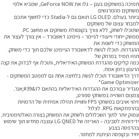
תמיכה במשחקים בענן – גלו את GeForce NOW, שמביא אלפי
שחקים מהמרגשים
ביותר בעולם. LG OLED תואם גם ל-Stadia כדי לחשוף אתכם
מבחר עצום של משחקים
תוכלו לשחק, ללא צורך בקונסולת משחקים או מחשב PC.
משק ייחודי וייעודי לגיימר – גיימינג דאשבורד – אין צורך לעצור את
משחק כדי לשנות את
הגדרות. תוכלו לגשת לדאשבורד הגיימינג שלכם תוך כדי משחק.
היו תמיד במרחק של
מה קליקים מהגדרת המשחק האידיאלית, ותוכלו אף לבדוק את קצה
רענון בזמן אמת.
רך הדאשבורד תוכלו לגשת בלחיצה אחת גם לממטב המשחקים -
Game Optimizer
מגדיר עבורכם את ההגדרות האידיאליות בהתאם לז&#39;אנר.
מצום השהייה במשחקי ספורט,
זיהוי אויבים במשחקי FPS וחוויית תהילה אמיתית של הדמויות
רפתקאות RPG. לצלול
מוק יותר לתוך השכלולים ולשחק את המשחק בצורה האולטימטיבית.
ידידותית לסביבה – האריזה של LG QNED עוצבה מחדש תוך שימוש
הדפסה בצבע
חיד ובקופסה הניתנת למחזור.