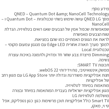
ידע נוסף:
QNED – Quantum Dot &amp; NanoCell Technolog
מסך QNED LG עושה שימוש בשתי טכנולוגיות – Quantum Dot ו –
NanoCel
מאפשרות שכפול אמין של הצבעים שאנו רואים בטלוויזיה. הגדלת
ווח הצבעים מאפשרת
ראות את הגוונים האמתיים כמו שהם במציאות.
למסך מערך תאורה אחורית Edge LED עם מנגנון עמעום מקומי –
נולוגיית Local
Dimming מייצרת צבע שחור חד ומדויק ולתמונה באיכות עוצרת
שימה.
ונות SMART TV:
משק אינטואיטיבי, נוח וידידותי 22 webOS.
חנות אפליקציות משודרגת וגדולה יותר LG App Store עם מגוון רחב
ל אפליקציות
ותאמות במיוחד לטלוויזיה.
גוון אפליקציות ישראליות בעברית המותאמות במיוחד ובצורה
ושלמת לטלוויזיות LG
Smart TV כולל אפליקציות תוכן מרשימות כגון: כגון נטפליקס, אפל
י וי, מאקו,