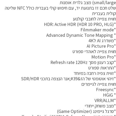
small/lar) מצב גלרית אומנות
שלט חכם זז בתנועת יד, עם חיפוש קולי בעברית כולל NFC שליטה
ולית בעברית
ווית צפייה לחובבי קולנוע
*HDR: Active
*Film
* Advanced Dynamic
שדרג AI ל4K
*AI P
ווית צפייה לאוהדי ספורט
*Mot
צב רענון מסך Refresh rate 120Hz
התראות ספורט
זווית צפיה רחבה במיוחד
יהוי אוטומטי של הז&#39;אנר הנצפה בתכני SDR/HDR
ווית צפייה לגיימרים
*Fr
* H
*VR
מצב משחק ייחודי
רגל גיימינג (Game Optimizer)