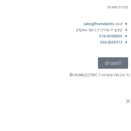
מכירה ושירות
sales@homelectric.co.il
קיבוץ יד מרדכי ד.נ חוף אשקלון
076-8098890
058-6555973
כתבו לנו
©
 הזכויות שמורות ל HOMELECTRIC
נה ע"י Ymdigi
tal בניית אתרים