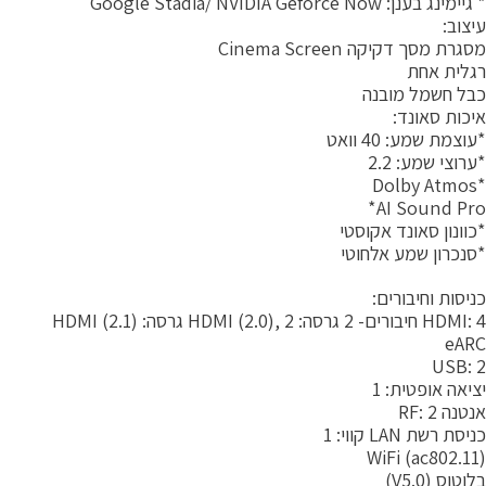
יימינג בענן: Google Stadia/ NVIDIA Geforce Now
יצוב:
גרת מסך דקיקה Cinema Screen
גלית אחת
בל חשמל מובנה
יכות סאונד:
עוצמת שמע: 40 וואט
ערוצי שמע: 2.2
*Dol
AI Sound Pro
כוונון סאונד אקוסטי
סנכרון שמע אלחוטי
ניסות וחיבורים:
HD חיבורים- 2 גרסה: HDMI (2.0), 2 גרסה: (HDMI (2.1
eAR
USB: 
ציאה אופטית: 1
טנה RF: 2
יסת רשת LAN קווי: 1
WiFi (ac802.11
וטוס (V5.0)