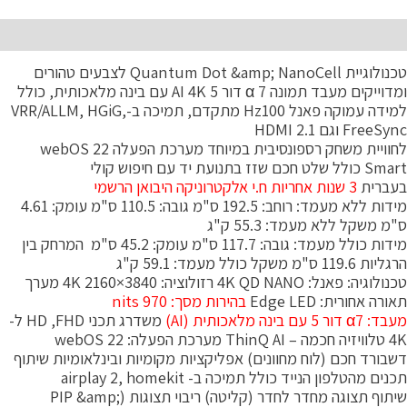
יאור
טכנולוגיית Quantum Dot &amp; NanoCell לצבעים טהורים
ומדוייקים מעבד תמונה 7 α דור 5 AI 4K עם בינה מלאכותית, כולל
למידה עמוקה פאנל Hz100 מתקדם, תמיכה ב-VRR/ALLM, HGiG,
FreeSy וגם HDMI 2.1
לחוויית משחק רספונסיבית במיוחד מערכת הפעלה webOS 22
 כולל שלט חכם שזז בתנועת יד עם חיפוש קולי
עברית
3 שנות אחריות ח.י אלקטרוניקה היבואן הרשמי
מידות ללא מעמד: רוחב: 192.5 ס"מ גובה: 110.5 ס"מ עומק: 4.61
"מ משקל ללא מעמד: 55.3 ק"ג
מידות כולל מעמד: גובה: 117.7 ס"מ עומק: 45.2 ס"מ המרחק בין
יות 119.6 ס"מ משקל כולל מעמד: 59.1 ק"ג
טכנולוגיה: פאנל: 4K QD NANO רזולוציה: 3840×2160 4K מערך
ורה אחורית: Edge LED
בהירות מסך: nits 970
: α7 דור 5 עם בינה מלאכותית (AI)
משדרג תכני HD ,FHD ל-
כמה – ThinQ AI מערכת הפעלה: webOS 22
שבורד חכם (לוח מחוונים) אפליקציות מקומיות ובינלאומיות שיתוף
נים מהטלפון הנייד כולל תמיכה ב- airplay 2, homekit
שיתוף תצוגה מחדר לחדר (קליטה) ריבוי תצוגות (PIP &amp;