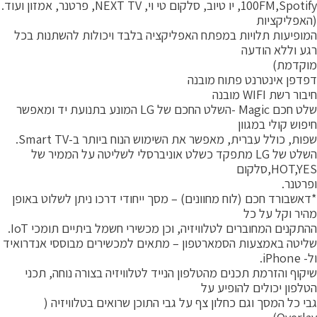
100FM,Spotify, יו טיוב, סלקום טי וי, NEXT TV, פרטנר, אמזון ועוד.
האפליקציות
מופיעות תלויות במפתח האפליקציה בלבד ויכולות להשתנות בכל
גע וללא הודעה
וקדמת)
פדפן אינטרנט פתוח מובנה
בור רשת WIFI מובנה
שלט חכם Magic -השלט החכם של LG המונע בתנועת יד ומאפשר
יפוש קולי במגוון
פות, כולל עברית, מאפשר את השימוש הנוח ביותר ב-Smart TV.
השלט של LG מתפקד כשלט אוניברסלי לשליטה על הממיר של
HOT,YE,סלקום
פרטנר.
דאשבורד חכם (לוח מחוונים) – מסך ייחודי דרכו ניתן לשלוט באופן
היר וקל על כל
התקנים המחוברים לטלוויזיה, וכן מכשירי חשמל ביתיים תומכי IoT.
ליטה באמצעות הסמארטפון – מתאים למכשירים מבוססי אנדרואיד
 iPhone.
יקוף והזרמת תכנים מהטלפון הנייד לטלוויזיה בצורה נוחה, תכני
טלפון יכולים להופיע על
בי כל המסך וגם כחלון צף על גבי התוכן שרואים בטלוויזיה (