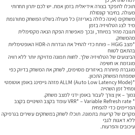
וכלו לתפקד בצורה אידיאלית בזמן אמת. יש לכם יתרון תחרותי
עולה. בחיבור קונסולת
שחקים (אינה כלולה באריזה) כל פעולה בשלט המשחק מתורגמת
יד לצג הטלוויזיה בזמן
גובה מהיר במיוחד, ובכך מאפשרת הפקת הנאה מקסימלית
המשחק.
*מצב HGiG – פותח כדי להחיל את הגדרות ה-HDR האופטימליות
התאם לטווח
ביצועים של הטלוויזיה שלך. לחוות תמונה מדויקת יותר ללא רוויה
וגזמת או חשיפה
וגברת מיותרת באיזורים מסוימים, לשחק את המשחק בדיוק כפי
מפתח המשחק התכוון.
*ALLM (Auto Low Latency Mode) מזהה גיימינג באופן אוטומטי
מחיל זמן השהייה
מוך – אין צורך לעבור באופן ידני למצב משחק.
* VRR* – Variable Refresh rate עומד בקצב השינויים בקצב
פריימים כדי להפחית
קרים של קריעות בתמונה. תוכלו לשחק במשחקים עשירים בגרפיקה
לא דאגות לגבי
יכובים והפרעות.