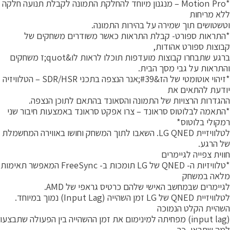
*Motion Pro – מנגנון מיוחד להחלקת התמונה לקבלת תנועה חלקה
לא מריחות
טשטושים תוך שמירה על בהירות התמונה.
התראות ספורט- קבלת התראות כאשר משודרים משחקים של
בוצות ספורט אהודות,
ברגע שתבחרו קבוצות מועדפות תוכלו לראות לו&quot;ז משחקים
התראות על גבי מסך הבית.
*זיהוי אוטומטי של הז&#39;אנר הנצפה בתכני SDR/HSR – הטלוויזיה
ודעת להתאים את
הגדרות הרצויות של התמונה והסאונד בהתאם לתוכן הנצפה.
התאמה לבלוטוס סראונד – צרו אפקט סראונד באמצעות חיבור שני
מקולי בלוטוס*
לטלוויזיית LG QNED. השאבו לתוך המשחק וחושו באווירה המחשמלת
ל הרגע.
ווית צפייה לגיימרים
*טלוויזיות ה- QNED של LG תומכות ב- FreeSync המאפשר תאימות
לאה במשחק
גיימרים שבמחשב האישי שלהם כרטיס גראפי של AMD.
לטלוויזיית QNED של LG זמן השהייה (Input Lag) נמוך במיוחד.
שהיית הקלט הנמוכה
(input lag) מפחיתה למינימום את זמן ההשהייה בין הפעולה שתבצעו
מה שתראו, כך