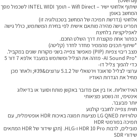
Overlay
שיתוף אלחוטי ישיר – WifI Direct – תומך INTEL WIDI לשכפול מסך
מחשב באופן
לחוטי (נדרשת תמיכה של המחשב בטכנולוגיה זו)
פריט גישה מהירה מותאם אישית לפי בחירת המשתמש, כולל גישה
אפליקציות בלחיצת
פתור אחת מקוצרת דרך השלט החכם.
שיתוף תכנים מהממיר מחדר לחדר (קליטה)
 ריבוי צפיות (PIP) מאפשר צפייה בשני מקורות שונים במקביל.
*AI Sound Pro- מזהה את הצליל ומשתמש במעבד אלפא 7 דור 5
די להפוך צליל דו-
ערוצי לצליל סראונד וירטואלי של 5.1.2 ערוצים&#39; ולאחר מכן
חיל את הגדרות האודיו
אידיאליות. אז בין אם מדובר באקשן מותח וסוער או בדיאלוג
ינטימי, זה נשמע מציאותי
ותר מבעבר.
ווית צפייה לחובבי קולנוע
טלוויזיות LG QNED מציעות תמונה באיכות HDR אופטימלית, עם
מיכה בפורמטי HDR
מובילים, לרבות HDR 10 Pro ו-HLG. (תקן שידור של HDR המתאים
דורי SDR