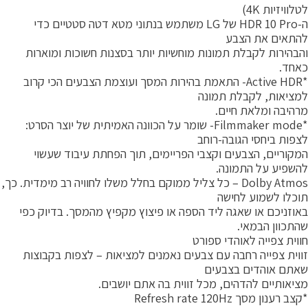
טלוויזיות 4K)
ה-HDR 10 Pro של LG משתמש בנתוני מטא דטה סטטיים כדי
התאים את הצבע
הבהירות לקבלת תמונות מוחשיות יותר בסצנות חשוכות ומוארות
אחד.
*Active HDR- התאמת בהירות המסך ועוצמת הצבעים הכי קרוב
מציאות, לקבלת תמונה
רהיבה ומלאת חיים.
*Filmmaker mode- שומר על הכוונה האמיתית של יוצר הסרט:
צפות ביחסי הגובה-רוחב
מקוריים, הצבעים וקצבי הפריימים, תוך הפחתת עיבוד שעשוי
השפיע על התמונה.
Dolby Atmos – כל צליל ממוקם בחלל משלו לחוויה רב מימדית. כך,
וכלו לשמוע לחישה
אוזניכם או שאגה ליד הספה או פיצוץ מקפיץ מהמסך. בדיוק כפי
התכוון הבמאי.
ווית צפייה לאוהדי ספורט
ווית צפייה רחבה עם צבעים נאמנים למציאות – לצפות בקבוצות
אתם אוהדים בצבעים
ציאותיים להדהים, מכל זווית בה אתם יושבים.
צב רענון מסך Refresh rate 120Hz