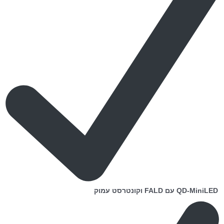
QD-MiniLED עם FALD וקונטרסט עמוק