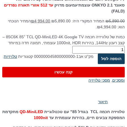
סאונד ONKYO 2.1 עוצמתי
עמעום מדויק
עד 512 אזורי תאורה נפרדים
(FALD)
5,890.00
₪
המחיר המקורי היה: ₪5,890.00.
4,994.00
₪
המחיר הנוכחי
הוא: ₪4,994.00.
כמות של טלוויזיה חכמה 85C6K 85" TCL QD-MiniLED 4K Google TV –
קצב רענון 144Hz, בהירות 1000nit, HDR עוצמתי, תמונה חדה במיוחד
מק"ט
אב000000045800000000-1
קטגוריות
טלויזיות
הוספה לסל
קנה עכשיו
ומסכים
,
מסכי טלויזיה
תיאור
טלוויזיה חכמה TCL בגודל 85" עם טכנולוגיית
QD-MiniLED
מתקדמת
המספקת צבעים חיים, בהירות עוצמתית עד
1000nit