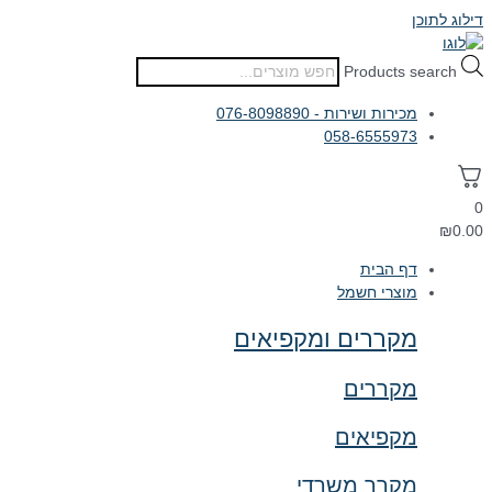
דילוג לתוכן
Products search
מכירות ושירות - 076-8098890
058-6555973
0
₪
0.00
דף הבית
מוצרי חשמל
מקררים ומקפיאים
מקררים
מקפיאים
מקרר משרדי