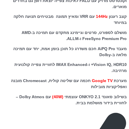
וקונטרסט מדויק עם FALD לאיכות צפייה יוצאת דופן גם בחדרים
מוארים.
קצב רענון
144Hz
עם VRR ומאיץ תמונה מבטיחים תנועה חלקה
במיוחד
מושלם לספורט, סרטים וגיימינג מתקדם עם תמיכה ב-AMD
FreeSync Premium Pro ו-ALLM.
מעבד AiPQ Pro חכם משדרג כל תוכן בזמן אמת, יחד עם תמיכה
מלאה ב-Dolby
Vision IQ, HDR10+ ו-IMAX Enhanced לחוויית צפייה קולנועית
מרהיבה.
מערכת
Google TV
חכמה עם שליטה קולית, Chromecast מובנה
ואפליקציות מובילות
בשילוב סאונד ONKYO 2.1 עוצמתי
(40W)
עם Dolby Atmos –
לחוויית בידור מושלמת בבית.