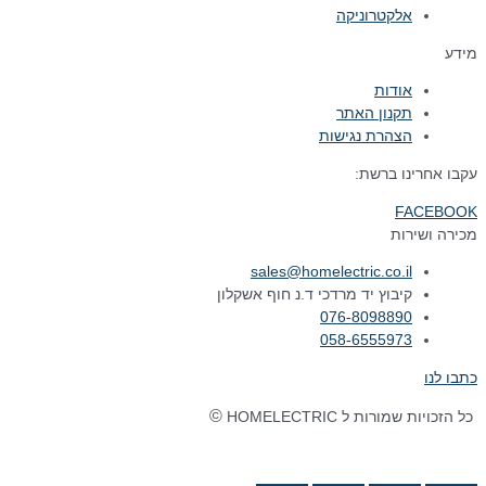
אלקטרוניקה
מידע
אודות
תקנון האתר
הצהרת נגישות
עקבו אחרינו ברשת:
FACEBOOK
מכירה ושירות
sales@homelectric.co.il
קיבוץ יד מרדכי ד.נ חוף אשקלון
076-8098890
058-6555973
כתבו לנו
©
כל הזכויות שמורות ל HOMELECTRIC
נבנה ע"י Ymdigi
tal בניית אתרים